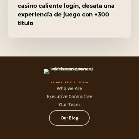
hoy
casino caliente login, desata una
mismo
experiencia de juego con +300
Con
título
casino
caliente
login,
desata
una
experiencia
de
ABOUT
US
juego
Who we Are
con
Executive Committee
+300
Our Team
título
Our Blog