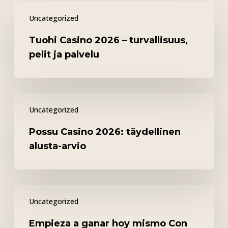
Tuohi
Uncategorized
Casino
2026
Tuohi Casino 2026 – turvallisuus,
–
pelit ja palvelu
turvallisuus,
pelit
ja
Possu
palvelu
Uncategorized
Casino
2026:
Possu Casino 2026: täydellinen
täydellinen
alusta-arvio
alusta-
arvio
Empieza
Uncategorized
a
ganar
Empieza a ganar hoy mismo Con