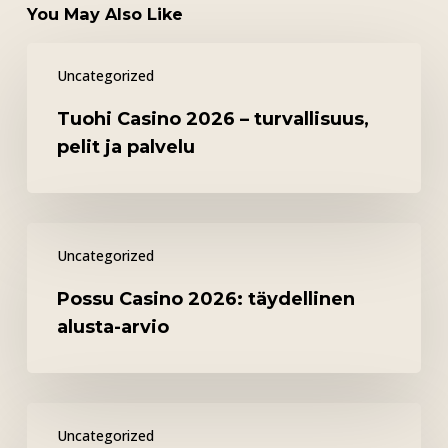
You May Also Like
Tuohi
Uncategorized
Casino
2026
Tuohi Casino 2026 – turvallisuus,
–
pelit ja palvelu
turvallisuus,
pelit
ja
Possu
palvelu
Uncategorized
Casino
2026:
Possu Casino 2026: täydellinen
täydellinen
alusta-arvio
alusta-
arvio
Empieza
Uncategorized
a