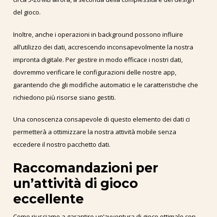
del gioco.
Inoltre, anche i operazioni in background possono influire
all’utilizzo dei dati, accrescendo inconsapevolmente la nostra
impronta digitale. Per gestire in modo efficace i nostri dati,
dovremmo verificare le configurazioni delle nostre app,
garantendo che gli modifiche automatici e le caratteristiche che
richiedono più risorse siano gestiti.
Una conoscenza consapevole di questo elemento dei dati ci
permetterà a ottimizzare la nostra attività mobile senza
eccedere il nostro pacchetto dati.
Raccomandazioni per
un’attività di gioco
eccellente
Come riusciamo a garantire un’avventura di gioco ottimale con