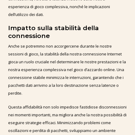
esperienza di gioco complessiva, nonché le implicazioni
dell’utilizzo dei dati.
Impatto sulla stabilità della
connessione
Anche se potremmo non accorgercene durante le nostre
sessioni di gioco, la stabilità della nostra connessione Internet
gioca un ruolo cruciale nel determinare le nostre prestazioni e la
nostra esperienza complessiva nel gioco d’azzardo online. Una
connessione stabile minimizza le interruzioni, garantendo che i
pacchetti dati arrivino a la loro destinazione senza latenze o
perdite.
Questa affidabilità non solo impedisce fastidiose disconnessioni
nei momenti importanti, ma migliora anche la nostra possibilità di
eseguire strategie efficaci. Minimizzando problemi come
oscillazioni e perdita di pacchetti, sviluppiamo un ambiente