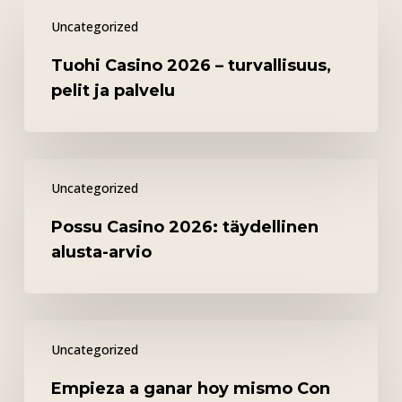
Tuohi
Uncategorized
Casino
2026
Tuohi Casino 2026 – turvallisuus,
–
pelit ja palvelu
turvallisuus,
pelit
ja
Possu
palvelu
Uncategorized
Casino
2026:
Possu Casino 2026: täydellinen
täydellinen
alusta-arvio
alusta-
arvio
Empieza
Uncategorized
a
ganar
Empieza a ganar hoy mismo Con
hoy