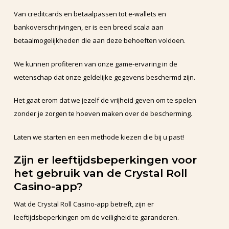
Van creditcards en betaalpassen tot e-wallets en
bankoverschrijvingen, er is een breed scala aan
betaalmogelijkheden die aan deze behoeften voldoen.
We kunnen profiteren van onze game-ervaring in de
wetenschap dat onze geldelijke gegevens beschermd zijn.
Het gaat erom dat we jezelf de vrijheid geven om te spelen
zonder je zorgen te hoeven maken over de bescherming.
Laten we starten en een methode kiezen die bij u past!
Zijn er leeftijdsbeperkingen voor
het gebruik van de Crystal Roll
Casino-app?
Wat de Crystal Roll Casino-app betreft, zijn er
leeftijdsbeperkingen om de veiligheid te garanderen.