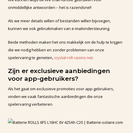
onmiddellijke antwoorden – het is razendsnel!
Als we meer details willen of bestanden willen bijvoegen,
kunnen we ook gebruikmaken van e-mailondersteuning.
Beide methoden maken het ons makkelijk om de hulp te krijgen
die we nodig hebben en zonder problemen van onze
spelervaring te genieten,
crystal-roll-casino.net
.
Zijn er exclusieve aanbiedingen
voor app-gebruikers?
Als het gaat om exclusieve promoties voor app-gebruikers,
vinden we vaak fantastische aanbiedingen die onze
spelervaring verbeteren.