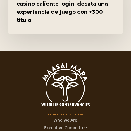
casino caliente login, desata una
mismo
experiencia de juego con +300
Con
título
casino
caliente
login,
desata
una
experiencia
de
juego
con
+300
título
ABOUT
US
Who we Are
Executive Committee