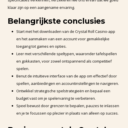
klaar zijn op een aangename ervaring.
Belangrijkste conclusies
Start met het downloaden van de Crystal Roll Casino-app
en het aanmaken van een account voor gemakkelijke
toegang tot games en opties.
Leer met verschillende speltypen, waaronder tafelspellen
en gokkasten, voor zowel ontspannend als competitief
spelen.
Benut de intuïtieve interface van de app om effectief door
spellen, aanbiedingen en accountinstellingen te navigeren.
Ontwikkel strategische spelstrategieën en bepaal een
budget vast om je spelervaring te verbeteren.
Speel bewust door grenzen te bepalen, pauzes te inlassen
en je te focussen op plezier in plaats van alleen op succes.