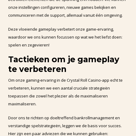
onze instellingen configureren, nieuwe games bekijken en
communiceren met de support, allemaal vanuit één omgeving.
Deze vloeiende gameplay verbetert onze game-ervaring,
waardoor we ons kunnen focussen op wat we het liefst doen:
spelen en zegevieren!
Tactieken om je gameplay
te verbeteren
Om onze gaming-ervaring in de Crystal Roll Casino-app echt te
verbeteren, kunnen we een aantal cruciale strategieën
toepassen die zowel het plezier als de maximaliseren
maximaliseren.
Door ons te richten op doeltreffend bankrollmanagement en
verstandige spelstrategieën, leggen we de basis voor succes.
Hier zijn een paar adviezen die we kunnen gebruiken: