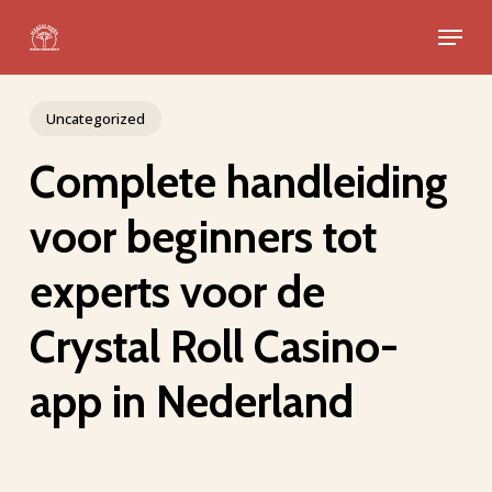
Skip
Menu
to
Close
main
Menu
content
Uncategorized
Complete handleiding
voor beginners tot
experts voor de
Crystal Roll Casino-
app in Nederland