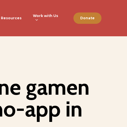
Work with Us
Resources
Donate
line gamen
no-app in