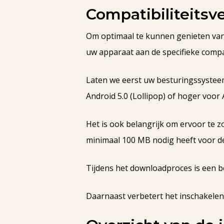
Compatibiliteitsv
Om optimaal te kunnen genieten van 
uw apparaat aan de specifieke compat
Laten we eerst uw besturingssysteem
Android 5.0 (Lollipop) of hoger voor
Het is ook belangrijk om ervoor te
minimaal 100 MB nodig heeft voor de 
Tijdens het downloadproces is een 
Daarnaast verbetert het inschakelen 