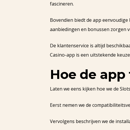
fascineren.
Bovendien biedt de app eenvoudige 
aanbiedingen en bonussen zorgen voor
De klantenservice is altijd beschik
Casino-app is een uitstekende keuze
Hoe de app 
Laten we eens kijken hoe we de Slo
Eerst nemen we de compatibiliteitsv
Vervolgens beschrijven we de insta