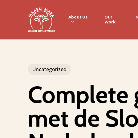
Skip
to
About Us
M
Our
Work
main
content
Uncategorized
Complete g
met de Slo