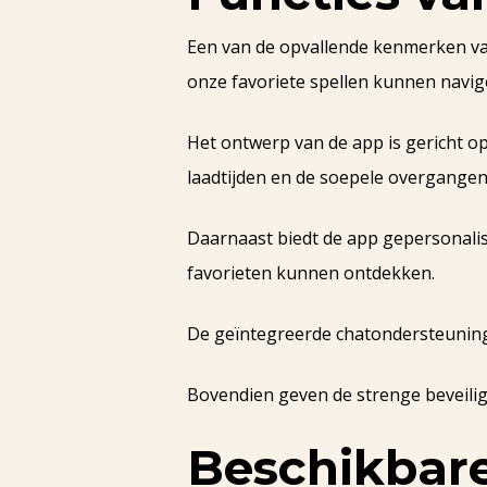
Een van de opvallende kenmerken van
onze favoriete spellen kunnen navig
Het ontwerp van de app is gericht op
laadtijden en de soepele overgange
Daarnaast biedt de app gepersonali
favorieten kunnen ontdekken.
De geïntegreerde chatondersteuning 
Bovendien geven de strenge beveili
Beschikbare 