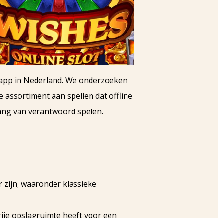
no-app in Nederland. We onderzoeken
assortiment aan spellen dat offline
lang van verantwoord spelen.
 zijn, waaronder klassieke
rije opslagruimte heeft voor een