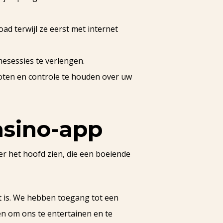
d terwijl ze eerst met internet
mesessies te verlengen.
oten en controle te houden over uw
asino-app
r het hoofd zien, die een boeiende
nt is. We hebben toegang tot een
pen om ons te entertainen en te