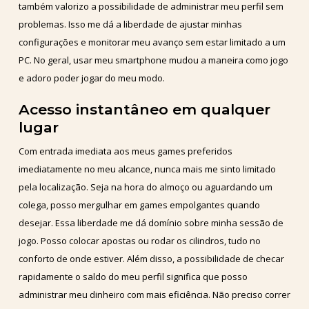
também valorizo a possibilidade de administrar meu perfil sem
problemas. Isso me dá a liberdade de ajustar minhas
configurações e monitorar meu avanço sem estar limitado a um
PC. No geral, usar meu smartphone mudou a maneira como jogo
e adoro poder jogar do meu modo.
Acesso instantâneo em qualquer
lugar
Com entrada imediata aos meus games preferidos
imediatamente no meu alcance, nunca mais me sinto limitado
pela localização. Seja na hora do almoço ou aguardando um
colega, posso mergulhar em games empolgantes quando
desejar. Essa liberdade me dá domínio sobre minha sessão de
jogo. Posso colocar apostas ou rodar os cilindros, tudo no
conforto de onde estiver. Além disso, a possibilidade de checar
rapidamente o saldo do meu perfil significa que posso
administrar meu dinheiro com mais eficiência. Não preciso correr