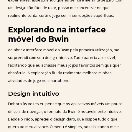
experientes, assegurando que eu sempre me sinta seguro. Com
um design tão fácil de usar, posso me concentrar no que
realmente conta: curtir o jogo sem interrupções supérfluas.
Explorando na interface
móvel do Bwin
Ao abrir a interface móvel da Bwin pela primeira utilização, me
surpreendi com seu design intuitivo. Tudo parecia acessível,
facilitando que eu achasse meus jogos favoritos sem qualquer
obstáculo. A exploração fluida realmente melhora minhas
atividades de jogo no smartphone.
Design intuitivo
Embora às vezes eu pense que os aplicativos móveis um pouco
difíceis de navegar, o formato da Bwin é notavelmente intuitivo.
Desde o início, apreciei o design claro, que dispõe tudo o que
quero ao meu alcance. O menu é simples, possibilitando-me ir