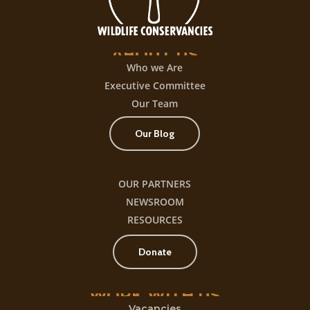
título
ABOUT
US
Who we Are
Executive Committee
Our Team
Our Blog
OUR PARTNERS
NEWSROOM
RESOURCES
Donate
WORK
WITH
US
Vacancies