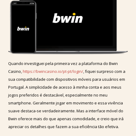
Quando investiguei pela primeira vez a plataforma do Bwin
Casino,
https://bwincasino.io/pt-pt/login/
, fiquei surpreso com a
sua compatibilidade com dispositivos móveis para usuários em
Portugal. A simplicidade de acesso à minha conta e aos meus
jogos preferidos é destacável, especialmente no meu
smartphone. Geralmente jogar em movimento e essa vivência
suave destaca-se verdadeiramente. Mas a interface móvel do
Bwin oferece mais do que apenas comodidade, e creio que irá
apreciar os detalhes que fazem a sua eficiência tão efetiva.