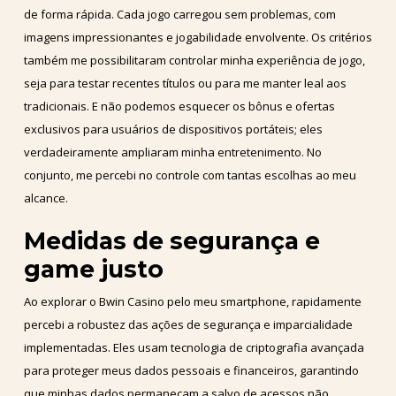
de forma rápida. Cada jogo carregou sem problemas, com
imagens impressionantes e jogabilidade envolvente. Os critérios
também me possibilitaram controlar minha experiência de jogo,
seja para testar recentes títulos ou para me manter leal aos
tradicionais. E não podemos esquecer os bônus e ofertas
exclusivos para usuários de dispositivos portáteis; eles
verdadeiramente ampliaram minha entretenimento. No
conjunto, me percebi no controle com tantas escolhas ao meu
alcance.
Medidas de segurança e
game justo
Ao explorar o Bwin Casino pelo meu smartphone, rapidamente
percebi a robustez das ações de segurança e imparcialidade
implementadas. Eles usam tecnologia de criptografia avançada
para proteger meus dados pessoais e financeiros, garantindo
que minhas dados permaneçam a salvo de acessos não