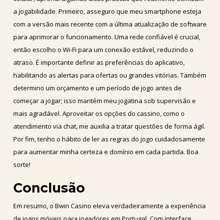
a jogabilidade. Primeiro, asseguro que meu smartphone esteja
com a versão mais recente com a última atualização de software
para aprimorar o funcionamento. Uma rede confiável é crucial,
então escolho o Wi-Fi para um conexão estável, reduzindo o
atraso. É importante definir as preferências do aplicativo,
habilitando as alertas para ofertas ou grandes vitórias. Também
determino um orçamento e um período de jogo antes de
começar a jogar; isso mantém meu jogatina sob supervisão e
mais agradável. Aproveitar os opções do cassino, como o
atendimento via chat, me auxilia a tratar questões de forma ágil.
Por fim, tenho o hábito de ler as regras do jogo cuidadosamente
para aumentar minha certeza e domínio em cada partida. Boa
sorte!
Conclusão
Em resumo, o Bwin Casino eleva verdadeiramente a experiência
de jogos móveis para jogadores em Portugal. Com interface