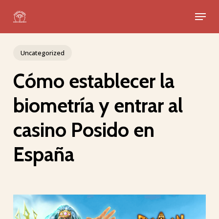
Skip
Menu
to
Close
main
Menu
content
Uncategorized
Cómo establecer la
biometría y entrar al
casino Posido en
España