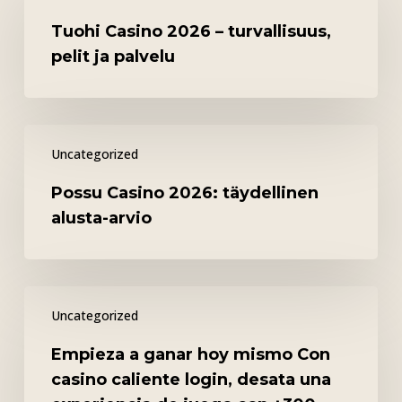
2026
Tuohi Casino 2026 – turvallisuus,
–
pelit ja palvelu
turvallisuus,
pelit
ja
Possu
palvelu
Uncategorized
Casino
2026:
Possu Casino 2026: täydellinen
täydellinen
alusta-arvio
alusta-
arvio
Empieza
Uncategorized
a
ganar
Empieza a ganar hoy mismo Con
hoy
casino caliente login, desata una
mismo