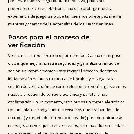
preservar nuestra seguridad. En definitiva, priorizar la
protección del correo electrónico no solo protege nuestra
experiencia de juego, sino que también nos ofrece paz mental
mientras gozamos de la adrenalina de los juegos en línea.
Pasos para el proceso de
verificación
Verificar el correo electrónico para Librabet Casino es un paso
crucial que mejora nuestra seguridad y garantiza un inicio de
sesión sin inconvenientes. Para iniciar el proceso, debemos
iniciar sesión en nuestra cuenta de Librabet y navegar a la
sección de verificación de correo electrónico. Aquí, ingresaremos
nuestra dirección de correo electrónico y solicitaremos
confirmación. En un momento, recibiremos un correo electrónico
con un enlace o código único. Revisemos nuestra bandeja de
entrada (¡y carpeta de correo no deseado!) para encontrar ese
mensaje. Una vez que lo encontremos, haremos clic en el enlace
o ingresaremos el código nuevamente en la sección de