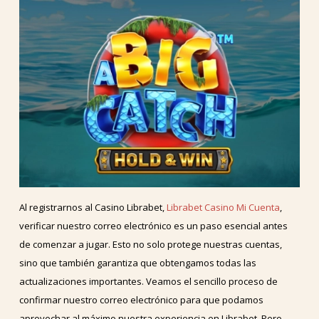
Al registrarnos al Casino Librabet,
Librabet Casino Mi Cuenta
,
verificar nuestro correo electrónico es un paso esencial antes
de comenzar a jugar. Esto no solo protege nuestras cuentas,
sino que también garantiza que obtengamos todas las
actualizaciones importantes. Veamos el sencillo proceso de
confirmar nuestro correo electrónico para que podamos
aprovechar al máximo nuestra experiencia en Librabet. Pero