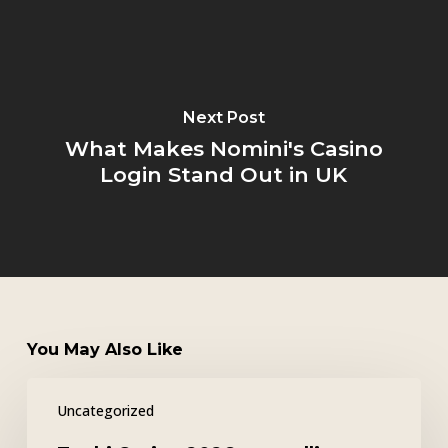
Next Post
What Makes Nomini's Casino
Login Stand Out in UK
You May Also Like
Tuohi
Uncategorized
Casino
2026