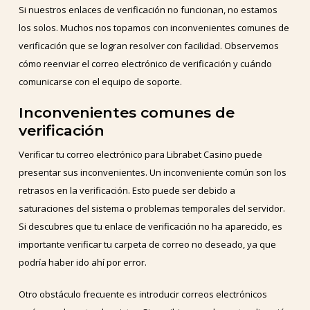
Si nuestros enlaces de verificación no funcionan, no estamos
los solos. Muchos nos topamos con inconvenientes comunes de
verificación que se logran resolver con facilidad. Observemos
cómo reenviar el correo electrónico de verificación y cuándo
comunicarse con el equipo de soporte.
Inconvenientes comunes de
verificación
Verificar tu correo electrónico para Librabet Casino puede
presentar sus inconvenientes. Un inconveniente común son los
retrasos en la verificación. Esto puede ser debido a
saturaciones del sistema o problemas temporales del servidor.
Si descubres que tu enlace de verificación no ha aparecido, es
importante verificar tu carpeta de correo no deseado, ya que
podría haber ido ahí por error.
Otro obstáculo frecuente es introducir correos electrónicos