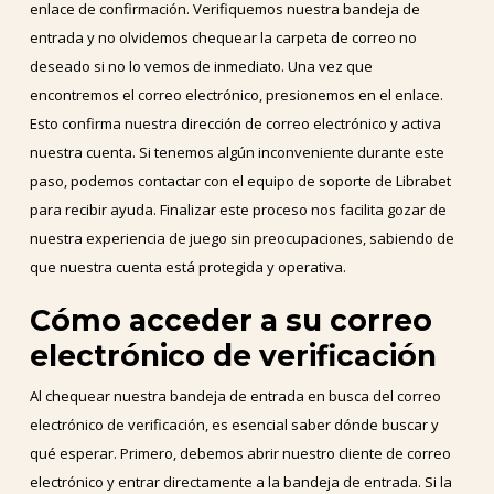
enlace de confirmación. Verifiquemos nuestra bandeja de
entrada y no olvidemos chequear la carpeta de correo no
deseado si no lo vemos de inmediato. Una vez que
encontremos el correo electrónico, presionemos en el enlace.
Esto confirma nuestra dirección de correo electrónico y activa
nuestra cuenta. Si tenemos algún inconveniente durante este
paso, podemos contactar con el equipo de soporte de Librabet
para recibir ayuda. Finalizar este proceso nos facilita gozar de
nuestra experiencia de juego sin preocupaciones, sabiendo de
que nuestra cuenta está protegida y operativa.
Cómo acceder a su correo
electrónico de verificación
Al chequear nuestra bandeja de entrada en busca del correo
electrónico de verificación, es esencial saber dónde buscar y
qué esperar. Primero, debemos abrir nuestro cliente de correo
electrónico y entrar directamente a la bandeja de entrada. Si la