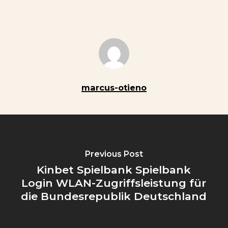
marcus-otieno
Previous Post
Kinbet Spielbank Spielbank
Login WLAN-Zugriffsleistung für
die Bundesrepublik Deutschland