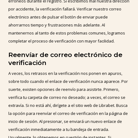
erróneos durante el registro. Si escribimos mal nuestra dirección
por accidente, la verificación fallará. Verificar nuestro correo
electrónico antes de pulsar el botón de enviar puede
ahorrarnos tiempo y frustraciones más adelante. Al
mantenernos al tanto de estos problemas comunes, logramos
completar el proceso de verificación con mayor facilidad.
Reenvíar de correo electrónico de
verificación
A veces, los retrasos en la verificación nos ponen en apuros,
sobre todo cuando el enlace de verificación nunca aparece. Por
suerte, existen opciones de reenvío para asistirte. Primero,
verifica tu carpeta de correo no deseado; a veces, el correo se
extravía. Si no está ahí, dirígete a el sitio web de Librabet. Busca
la opción para reenvíar el correo de verificación en la página de
inicio de sesión. Al presionar, se enviará un nuevo enlace de
verificación inmediatamente a tu bandeja de entrada.
Usualmente, lo obtenemos en cuestión de instantes. Si