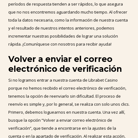
períodos de respuesta tienden a ser rápidos, lo que asegura
que no nos encontremos aguardando mucho tiempo. Al ofrecer
toda la datos necesaria, como la información de nuestra cuenta
y el resultado de nuestros intentos anteriores, podemos
incrementar nuestras posibilidades de lograr una solución
rápida. ¡Comuníquese con nosotros para recibir ayuda!
Volver a enviar el correo
electrónico de verificación
Si no logramos entrar a nuestra cuenta de Librabet Casino
porque no hemos recibido el correo electrónico de verificación,
tenemos la opción de reenviarlo sin dificultad. El proceso de
reenvío es simple y, por lo general, se realiza con solo unos clics.
Primero, debemos loguearnos en nuestra cuenta. Una vez allí,
busque la opción “Volver a enviar correo electrónico de
verificación”, que tiende a encontrarse en la ajustes de la
cuenta o en la apartado de verificación. Al realizar esta acción,