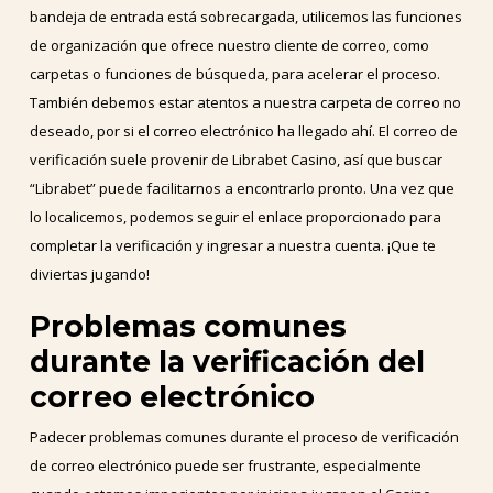
bandeja de entrada está sobrecargada, utilicemos las funciones
de organización que ofrece nuestro cliente de correo, como
carpetas o funciones de búsqueda, para acelerar el proceso.
También debemos estar atentos a nuestra carpeta de correo no
deseado, por si el correo electrónico ha llegado ahí. El correo de
verificación suele provenir de Librabet Casino, así que buscar
“Librabet” puede facilitarnos a encontrarlo pronto. Una vez que
lo localicemos, podemos seguir el enlace proporcionado para
completar la verificación y ingresar a nuestra cuenta. ¡Que te
diviertas jugando!
Problemas comunes
durante la verificación del
correo electrónico
Padecer problemas comunes durante el proceso de verificación
de correo electrónico puede ser frustrante, especialmente