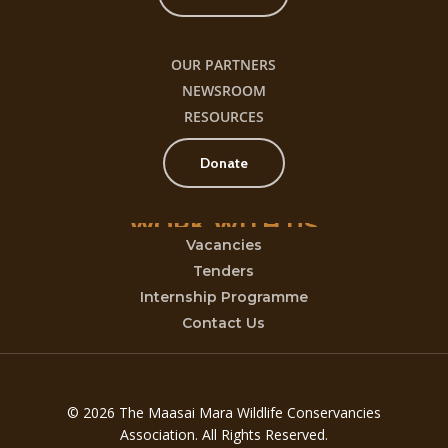
OUR PARTNERS
NEWSROOM
RESOURCES
Donate
WORK
WITH
US
Vacancies
Tenders
Internship Programme
Contact Us
© 2026 The Maasai Mara Wildlife Conservancies
Association. All Rights Reserved.