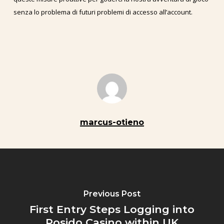
senza lo problema di futuri problemi di accesso all’account.
marcus-otieno
Previous Post
First Entry Steps Logging into
Posido Casino within UK