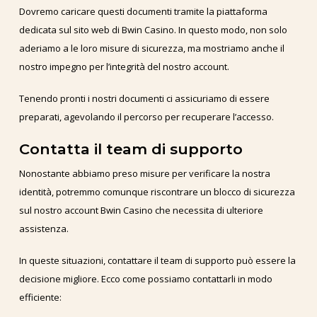
Dovremo caricare questi documenti tramite la piattaforma
dedicata sul sito web di Bwin Casino. In questo modo, non solo
aderiamo a le loro misure di sicurezza, ma mostriamo anche il
nostro impegno per l’integrità del nostro account.
Tenendo pronti i nostri documenti ci assicuriamo di essere
preparati, agevolando il percorso per recuperare l’accesso.
Contatta il team di supporto
Nonostante abbiamo preso misure per verificare la nostra
identità, potremmo comunque riscontrare un blocco di sicurezza
sul nostro account Bwin Casino che necessita di ulteriore
assistenza.
In queste situazioni, contattare il team di supporto può essere la
decisione migliore. Ecco come possiamo contattarli in modo
efficiente: