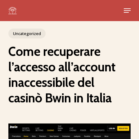
Skip
Menu
to
Close
main
Menu
content
Uncategorized
Come recuperare
l’accesso all’account
inaccessibile del
casinò Bwin in Italia