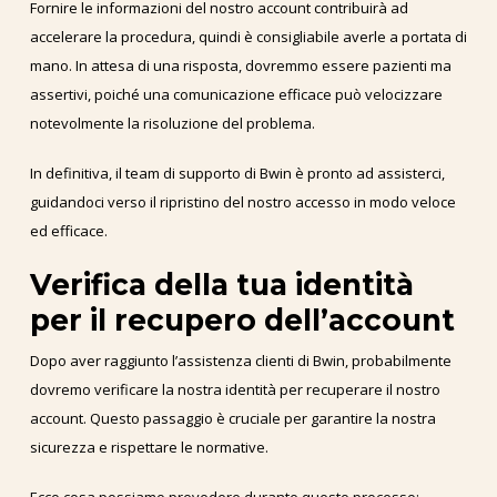
Fornire le informazioni del nostro account contribuirà ad
accelerare la procedura, quindi è consigliabile averle a portata di
mano. In attesa di una risposta, dovremmo essere pazienti ma
assertivi, poiché una comunicazione efficace può velocizzare
notevolmente la risoluzione del problema.
In definitiva, il team di supporto di Bwin è pronto ad assisterci,
guidandoci verso il ripristino del nostro accesso in modo veloce
ed efficace.
Verifica della tua identità
per il recupero dell’account
Dopo aver raggiunto l’assistenza clienti di Bwin, probabilmente
dovremo verificare la nostra identità per recuperare il nostro
account. Questo passaggio è cruciale per garantire la nostra
sicurezza e rispettare le normative.