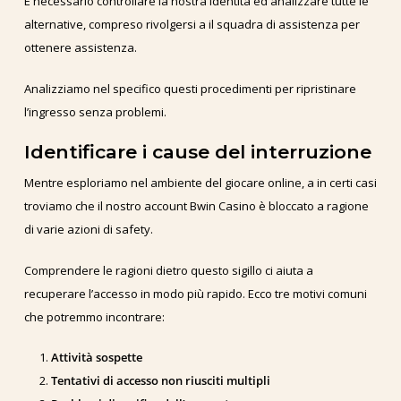
È necessario controllare la nostra identità ed analizzare tutte le
alternative, compreso rivolgersi a il squadra di assistenza per
ottenere assistenza.
Analizziamo nel specifico questi procedimenti per ripristinare
l’ingresso senza problemi.
Identificare i cause del interruzione
Mentre esploriamo nel ambiente del giocare online, a in certi casi
troviamo che il nostro account Bwin Casino è bloccato a ragione
di varie azioni di safety.
Comprendere le ragioni dietro questo sigillo ci aiuta a
recuperare l’accesso in modo più rapido. Ecco tre motivi comuni
che potremmo incontrare:
Attività sospette
Tentativi di accesso non riusciti multipli