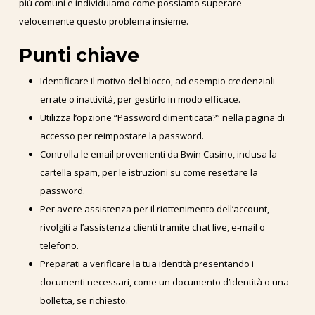
più comuni e individuiamo come possiamo superare
velocemente questo problema insieme.
Punti chiave
Identificare il motivo del blocco, ad esempio credenziali
errate o inattività, per gestirlo in modo efficace.
Utilizza l’opzione “Password dimenticata?” nella pagina di
accesso per reimpostare la password.
Controlla le email provenienti da Bwin Casino, inclusa la
cartella spam, per le istruzioni su come resettare la
password.
Per avere assistenza per il riottenimento dell’account,
rivolgiti a l’assistenza clienti tramite chat live, e-mail o
telefono.
Preparati a verificare la tua identità presentando i
documenti necessari, come un documento d’identità o una
bolletta, se richiesto.