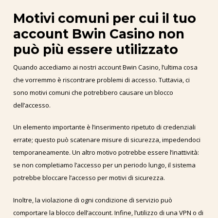
Motivi comuni per cui il tuo
account Bwin Casino non
può più essere utilizzato
Quando accediamo ai nostri account Bwin Casino, l’ultima cosa
che vorremmo è riscontrare problemi di accesso. Tuttavia, ci
sono motivi comuni che potrebbero causare un blocco
dell’accesso.
Un elemento importante è l’inserimento ripetuto di credenziali
errate; questo può scatenare misure di sicurezza, impedendoci
temporaneamente. Un altro motivo potrebbe essere l’inattività:
se non completiamo l’accesso per un periodo lungo, il sistema
potrebbe bloccare l’accesso per motivi di sicurezza.
Inoltre, la violazione di ogni condizione di servizio può
comportare la blocco dell’account. Infine, l’utilizzo di una VPN o di