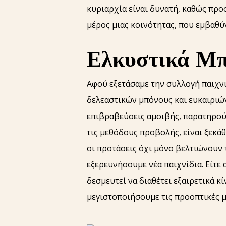
κυριαρχία είναι δυνατή, καθώς προσ
μέρος μιας κοινότητας, που εμβαθύν
Ελκυστικά Μπ
Αφού εξετάσαμε την συλλογή παιχνι
δελεαστικών μπόνους και ευκαιριών
επιβραβεύσεις αμοιβής, παρατηρούμ
τις μεθόδους προβολής, είναι ξεκά
οι προτάσεις όχι μόνο βελτιώνουν 
εξερευνήσουμε νέα παιχνίδια. Είτε
δεσμευτεί να διαθέτει εξαιρετικά κ
μεγιστοποιήσουμε τις προοπτικές μ