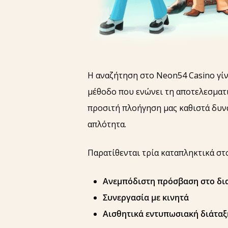
Η αναζήτηση στο Neon54 Casino γίν
μέθοδο που ενώνει τη αποτελεσματι
προσιτή πλοήγηση μας καθιστά δυνα
απλότητα.
Παρατίθενται τρία καταπληκτικά στ
Ανεμπόδιστη πρόσβαση στο δι
Συνεργασία με κινητά
Αισθητικά εντυπωσιακή διάταξ