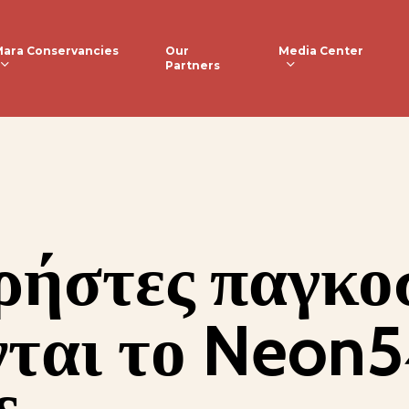
ara Conservancies
Media Center
Our
Partners
χρήστες παγκο
νται το Neon5