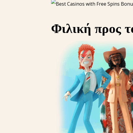
Φιλική προς τ