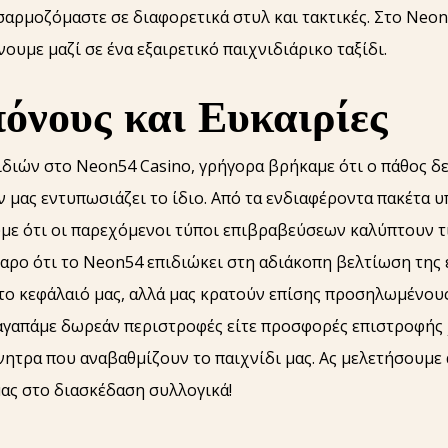
αρμοζόμαστε σε διαφορετικά στυλ και τακτικές. Στο Neon5
ουμε μαζί σε ένα εξαιρετικό παιχνιδιάρικο ταξίδι.
όνους και Ευκαιρίες
διών στο Neon54 Casino, γρήγορα βρήκαμε ότι ο πάθος δε
 μας εντυπωσιάζει το ίδιο. Από τα ενδιαφέροντα πακέτα υ
ε ότι οι παρεχόμενοι τύποι επιβραβεύσεων καλύπτουν τι
θαρο ότι το Neon54 επιδιώκει στη αδιάκοπη βελτίωση της 
το κεφάλαιό μας, αλλά μας κρατούν επίσης προσηλωμένου
 αγαπάμε δωρεάν περιστροφές είτε προσφορές επιστροφής
ίνητρα που αναβαθμίζουν το παιχνίδι μας. Ας μελετήσουμε α
ας στο διασκέδαση συλλογικά!