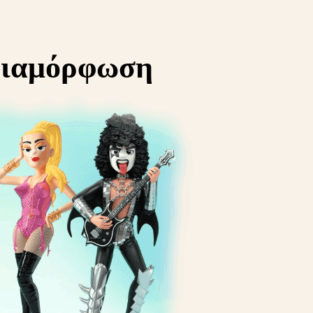
 διαμόρφωση