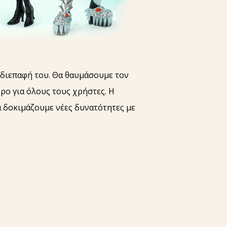
 διεπαφή του. Θα θαυμάσουμε τον
ρο για όλους τους χρήστες. Η
α δοκιμάζουμε νέες δυνατότητες με