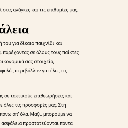
στις ανάγκες και τις επιθυμίες μας.
άλεια
του για δίκαιο παιχνίδι και
α, παρέχοντας σε όλους τους παίκτες
ικονομικά σας στοιχεία,
αλές περιβάλλον για όλες τις
ας σε τακτικούς επιθεωρήσεις και
ε όλες τις προσφορές μας. Στη
πάνω απ’ όλα. Μαζί, μπορούμε να
η ασφάλεια προστατεύονται πάντα.