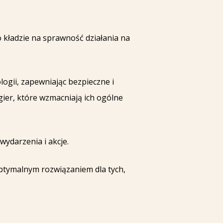
 kładzie na sprawność działania na
logii, zapewniając bezpieczne i
er, które wzmacniają ich ogólne
wydarzenia i akcje.
optymalnym rozwiązaniem dla tych,