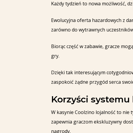
Każdy tydzień to nowa możliwość, dz
Ewolucyjna oferta hazardowych z dar
zarówno do wytrawnych uczestników, 
Biorąc część w zabawie, gracze mogą
gry.
Dzięki tak interesującym cotygodnio
zaspokoić żądne przygód serca swoic
Korzyści systemu
W kasynie Coolzino lojalność to nie 
zapewnia graczom ekskluzywny dostę
nagrody.