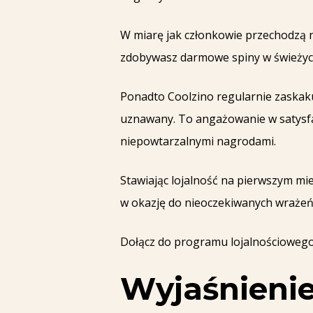
W miarę jak członkowie przechodzą n
zdobywasz darmowe spiny w świeżych
Ponadto Coolzino regularnie zaskakuj
uznawany. To angażowanie w satysfak
niepowtarzalnymi nagrodami.
Stawiając lojalność na pierwszym miej
w okazję do nieoczekiwanych wrażeń
Dołącz do programu lojalnościowego i
Wyjaśnienie