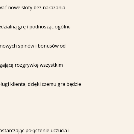
wać nowe sloty bez narażania
edzialną grę i podnosząc ogólne
armowych spinów i bonusów od
ągającą rozgrywkę wszystkim
ługi klienta, dzięki czemu gra będzie
starczając połączenie uczucia i