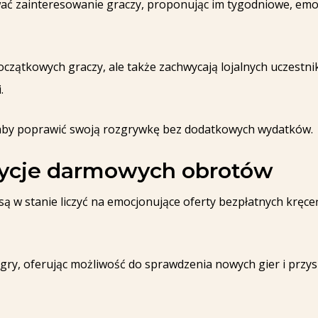
wać zainteresowanie graczy, proponując im tygodniowe, emo
początkowych graczy, ale także zachwycają lojalnych uczest
.
, aby poprawić swoją rozgrywkę bez dodatkowych wydatków.
zycje darmowych obrotów
są w stanie liczyć na emocjonujące oferty bezpłatnych kręceń
 gry, oferując możliwość do sprawdzenia nowych gier i przy