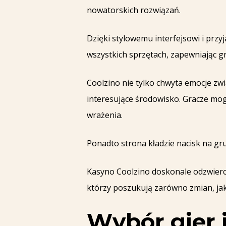
nowatorskich rozwiązań.
Dzięki stylowemu interfejsowi i prz
wszystkich sprzętach, zapewniając gr
Coolzino nie tylko chwyta emocje zwi
interesujące środowisko. Gracze mo
wrażenia.
Ponadto strona kładzie nacisk na gru
Kasyno Coolzino doskonale odzwierci
którzy poszukują zarówno zmian, jak
Wybór gier 