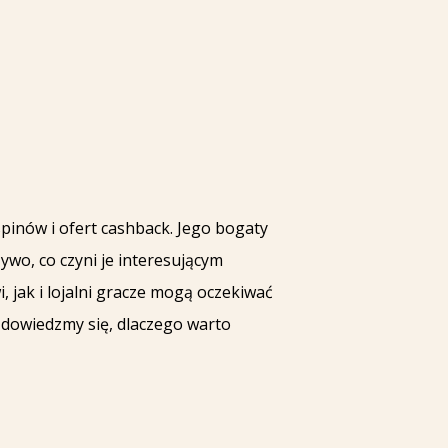
pinów i ofert cashback. Jego bogaty
ywo, co czyni je interesującym
jak i lojalni gracze mogą oczekiwać
i dowiedzmy się, dlaczego warto