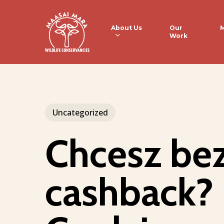
Skip
to
About Us
M
Our
Work
main
content
Uncategorized
Chcesz bez
cashback?