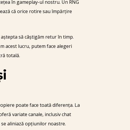
ustețea în gameplay-ul nostru. Un RNG
ează că orice rotire sau împărțire
 aștepta să câștigăm retur în timp.
m acest lucru, putem face alegeri
ră totală.
și
propiere poate face toată diferența. La
oferă variate canale, inclusiv chat
 se aliniază opțiunilor noastre.