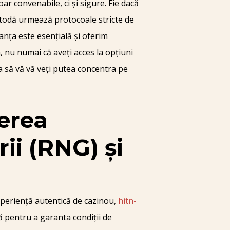
ar convenabile, ci și sigure. Fie dacă
etodă urmează protocoale stricte de
anța este esențială și oferim
, nu numai că aveți acces la opțiuni
ca să vă vă veți putea concentra pe
erea
ii (RNG) și
experiență autentică de cazinou,
hitn-
 pentru a garanta condiții de