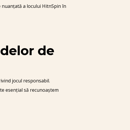
 nuanțată a locului HitnSpin în
c
delor de
rivind jocul responsabil.
Este esențial să recunoaștem