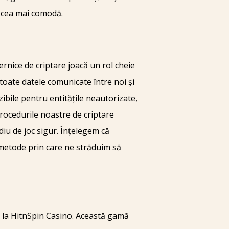
e cea mai comodă.
ernice de criptare joacă un rol cheie
toate datele comunicate între noi și
izibile pentru entitățile neautorizate,
rocedurile noastre de criptare
iu de joc sigur. Înțelegem că
 metode prin care ne străduim să
ă la HitnSpin Casino. Această gamă