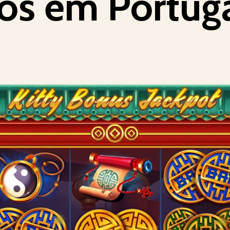
os em Portug