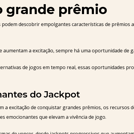
o grande prêmio
s podem descobrir empolgantes características de prêmios
e aumentam a excitação, sempre há uma oportunidade de g
ternativas de jogos em tempo real, essas oportunidades p
antes do Jackpot
m a excitação de conquistar grandes prêmios, os recursos 
es emocionantes que elevam a vivência de jogo.
rmas de vencer, desde jackpots progressivos que aumentam 