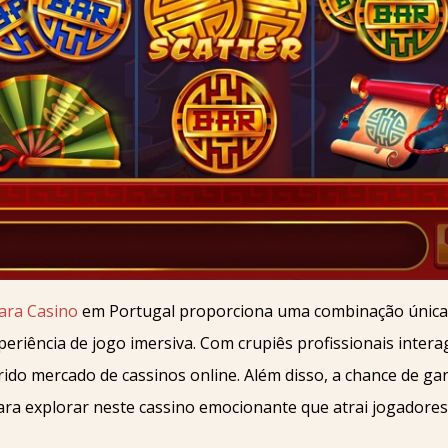
ara Casino
em Portugal proporciona uma combinação única d
eriência de jogo imersiva. Com crupiês profissionais inter
rido mercado de cassinos online. Além disso, a chance de ga
ra explorar neste cassino emocionante que atrai jogadore