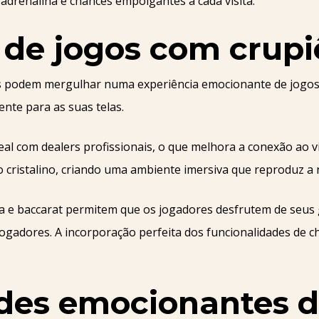
adrenalina e chances empolgantes a cada visita.
 de jogos com crupi
s podem mergulhar numa experiência emocionante de jogos c
nte para as suas telas.
l com dealers profissionais, o que melhora a conexão ao v
 cristalino, criando uma ambiente imersiva que reproduz a 
ta e baccarat permitem que os jogadores desfrutem de seu
ogadores. A incorporação perfeita dos funcionalidades de 
des emocionantes 