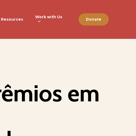
Work with Us
Resources
Donate
Prêmios em