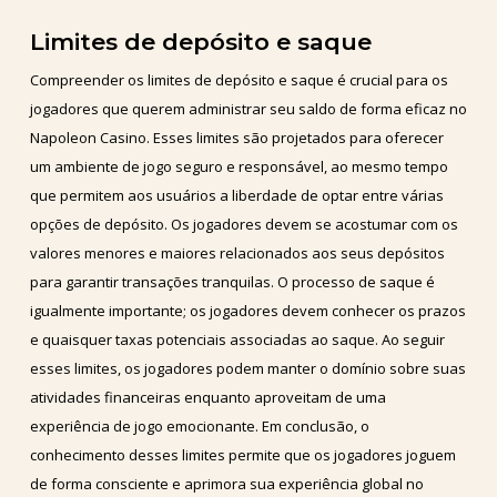
Limites de depósito e saque
Compreender os limites de depósito e saque é crucial para os
jogadores que querem administrar seu saldo de forma eficaz no
Napoleon Casino. Esses limites são projetados para oferecer
um ambiente de jogo seguro e responsável, ao mesmo tempo
que permitem aos usuários a liberdade de optar entre várias
opções de depósito. Os jogadores devem se acostumar com os
valores menores e maiores relacionados aos seus depósitos
para garantir transações tranquilas. O processo de saque é
igualmente importante; os jogadores devem conhecer os prazos
e quaisquer taxas potenciais associadas ao saque. Ao seguir
esses limites, os jogadores podem manter o domínio sobre suas
atividades financeiras enquanto aproveitam de uma
experiência de jogo emocionante. Em conclusão, o
conhecimento desses limites permite que os jogadores joguem
de forma consciente e aprimora sua experiência global no