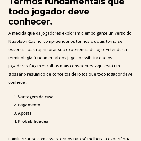
Termos fundamentais que
todo jogador deve
conhecer.
À medida que os jogadores exploram o empolgante universo do
Napoleon Casino, compreender os termos cruciais torna-se
essencial para aprimorar sua experiência de jogo. Entender a
terminologia fundamental dos jogos possibilita que os
jogadores façam escolhas mais conscientes. Aqui está um
glossário resumido de conceitos de jogos que todo jogador deve
conhecer:
Vantagem da casa
Pagamento
Aposta
Probabilidades
Familiarizar-se com esses termos não só melhora a experiência