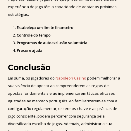
experiência de jogo têm a capacidade de adotar as próximas
estratégias:
Estabeleça um limite financeiro
Controle do tempo
Programas de autoexclusão voluntária
Procure ajuda
Conclusão
Em suma, os jogadores do
Napoleon Casino
podem melhorar a
sua vivência de aposta ao compreenderem as regras de
apostas fundamentais e ao implementarem táticas eficazes
ajustadas ao mercado português. Ao familiarizarem-se com a
configuração regulamentar, os termos-chave e as práticas de
jogo consciente, podem percorrer com segurança pela
diversificada escolha de jogos. Ademais, administrar a sua