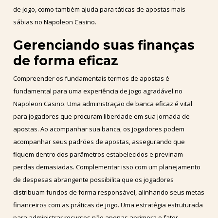
de jogo, como também ajuda para táticas de apostas mais
sábias no Napoleon Casino.
Gerenciando suas finanças
de forma eficaz
Compreender os fundamentais termos de apostas é
fundamental para uma experiência de jogo agradável no
Napoleon Casino. Uma administração de banca eficaz é vital
para jogadores que procuram liberdade em sua jornada de
apostas. Ao acompanhar sua banca, os jogadores podem
acompanhar seus padrões de apostas, assegurando que
fiquem dentro dos parâmetros estabelecidos e previnam
perdas demasiadas. Complementar isso com um planejamento
de despesas abrangente possibilita que os jogadores
distribuam fundos de forma responsável, alinhando seus metas
financeiros com as práticas de jogo. Uma estratégia estruturada
para administrar recursos não apenas aprimora o fator