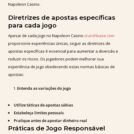
Napoleon Casino.
Diretrizes de apostas específicas
para cada jogo
Apesar de cada jogo no Napoleon Casino
crunchbase.com
proporcione experiências únicas, seguir as diretrizes de
apostas específicas é essencial para aumentar a diversão e
reduzir os riscos. Os jogadores podem melhorar sua
experiência de jogo obedecendo estas normas básicas de
apostas:
Entenda as variações do jogo
Utilize táticas de apostas sábias
Estabeleça limites pessoais
Pratique antes de apostar dinheiro real
Práticas de Jogo Responsável