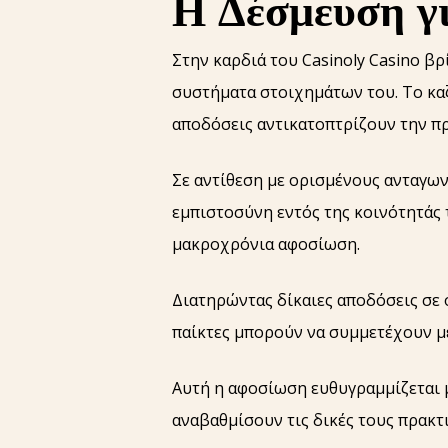
Η Δέσμευση γι
Στην καρδιά του Casinoly Casino βρ
συστήματα στοιχημάτων του. Το καζ
αποδόσεις αντικατοπτρίζουν την πρ
Σε αντίθεση με ορισμένους ανταγων
εμπιστοσύνη εντός της κοινότητάς 
μακροχρόνια αφοσίωση.
Διατηρώντας δίκαιες αποδόσεις σε ό
παίκτες μπορούν να συμμετέχουν με
Αυτή η αφοσίωση ευθυγραμμίζεται μ
αναβαθμίσουν τις δικές τους πρακτι