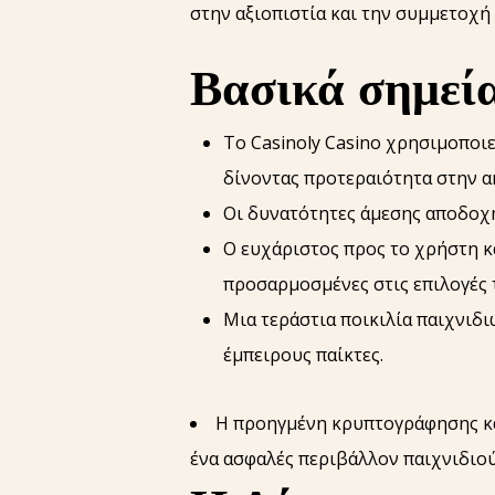
στην αξιοπιστία και την συμμετοχή
Βασικά σημεί
Το Casinoly Casino χρησιμοποιε
δίνοντας προτεραιότητα στην α
Οι δυνατότητες άμεσης αποδοχή
Ο ευχάριστος προς το χρήστη κ
προσαρμοσμένες στις επιλογές
Μια τεράστια ποικιλία παιχνιδι
έμπειρους παίκτες.
Η προηγμένη κρυπτογράφησης κα
ένα ασφαλές περιβάλλον παιχνιδιού