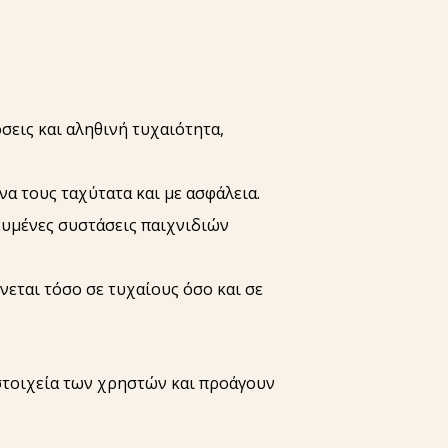
σεις και αληθινή τυχαιότητα,
α τους ταχύτατα και με ασφάλεια.
ευμένες συστάσεις παιχνιδιών
νεται τόσο σε τυχαίους όσο και σε
τοιχεία των χρηστών και προάγουν