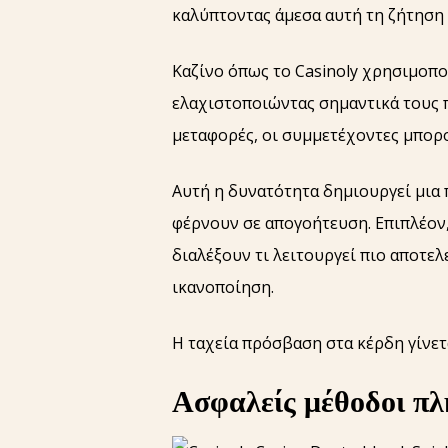
καλύπτοντας άμεσα αυτή τη ζήτηση 
Καζίνο όπως το Casinoly χρησιμοπ
ελαχιστοποιώντας σημαντικά τους 
μεταφορές, οι συμμετέχοντες μπορο
Αυτή η δυνατότητα δημιουργεί μια
φέρνουν σε απογοήτευση. Επιπλέον,
διαλέξουν τι λειτουργεί πιο αποτελ
ικανοποίηση.
Η ταχεία πρόσβαση στα κέρδη γίνετ
Ασφαλείς μέθοδοι π