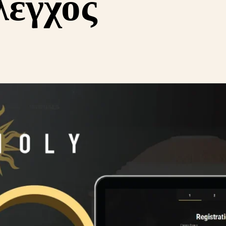
εγχος