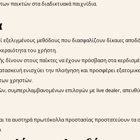
 των παικτών στα διαδικτυακά παιχνίδια.
α
ί εξελιγμένους μεθόδους που διασφαλίζουν δίκαιες αποδό
κεραιότητα του χρήστη.
ς δίνουν στους παίκτες να έχουν πρόσβαση στα κερδισμέν
ατασκευή ενισχύει την πλοήγηση και προσφέρει εξατομικ
 των χρηστών.
ών, συμπεριλαμβανομένων επιλογών με live dealer, απευθύ
ι τα αυστηρά πρωτόκολλα προστασίας προστατεύουν τα σ
.