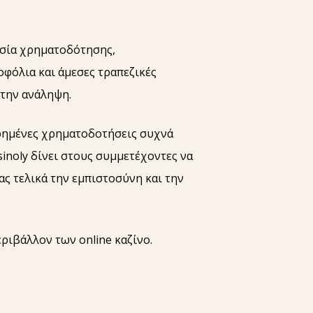
ασία χρηματοδότησης,
φόλια και άμεσες τραπεζικές
 την ανάληψη.
ερημένες χρηματοδοτήσεις συχνά
inoly δίνει στους συμμετέχοντες να
ας τελικά την εμπιστοσύνη και την
ριβάλλον των online καζίνο.