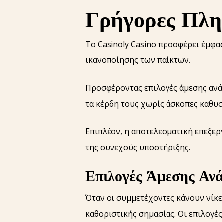
Γρήγορες Πλη
Το Casinoly Casino προσφέρει έμφα
ικανοποίησης των παίκτων.
Προσφέροντας επιλογές άμεσης ανάλ
τα κέρδη τους χωρίς άσκοπες καθυσ
Επιπλέον, η αποτελεσματική επεξερ
της συνεχούς υποστήριξης.
Επιλογές Άμεσης Αν
Όταν οι συμμετέχοντες κάνουν νίκες
καθοριστικής σημασίας. Οι επιλογέ