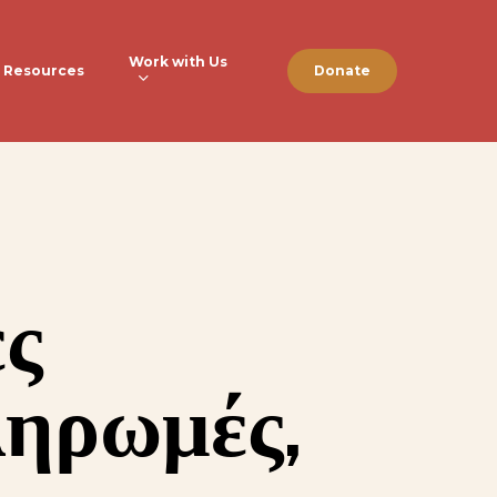
Work with Us
Resources
Donate
ες
ληρωμές,