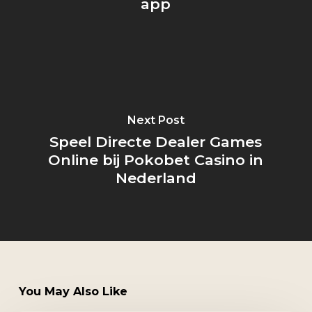
app
Next Post
Speel Directe Dealer Games
Online bij Pokobet Casino in
Nederland
You May Also Like