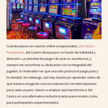
Cuando pienso en casinos online excepcionales,
Zet Casino
Participante
, Zet Casino destaca por su fusión de fiabilidad y
diversión. La variedad de juegos de azar es asombrosa, y
siempre me reconforta su dedicación con la integridad del
jugador. Es motivador ver que una sitio prioriza el juego justo y
la claridad. Sin embargo, aún hay mucho por aprender sobre de
qué manera aseguran una una interacción sin interrupciones
para cada usuario. Vamos a analizar qué transforma a Zet
Casino en una alternativa seductora tanto para novatos como
para participantes experimentados.