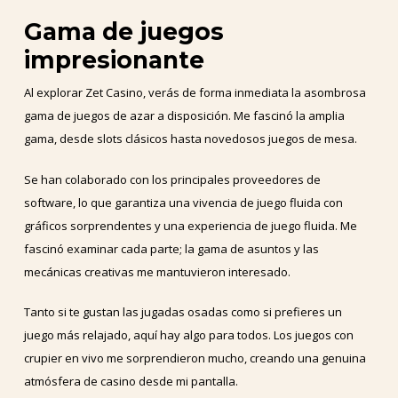
Gama de juegos
impresionante
Al explorar Zet Casino, verás de forma inmediata la asombrosa
gama de juegos de azar a disposición. Me fascinó la amplia
gama, desde slots clásicos hasta novedosos juegos de mesa.
Se han colaborado con los principales proveedores de
software, lo que garantiza una vivencia de juego fluida con
gráficos sorprendentes y una experiencia de juego fluida. Me
fascinó examinar cada parte; la gama de asuntos y las
mecánicas creativas me mantuvieron interesado.
Tanto si te gustan las jugadas osadas como si prefieres un
juego más relajado, aquí hay algo para todos. Los juegos con
crupier en vivo me sorprendieron mucho, creando una genuina
atmósfera de casino desde mi pantalla.