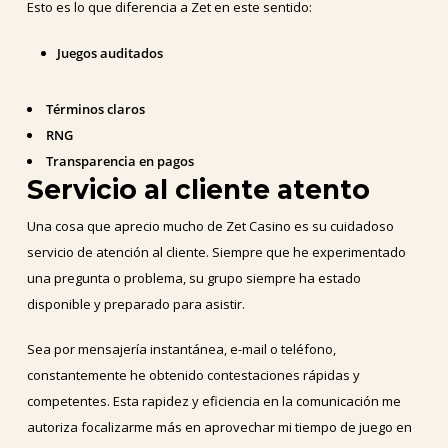
Esto es lo que diferencia a Zet en este sentido:
Juegos auditados
Términos claros
RNG
Transparencia en pagos
Servicio al cliente atento
Una cosa que aprecio mucho de Zet Casino es su cuidadoso
servicio de atención al cliente. Siempre que he experimentado
una pregunta o problema, su grupo siempre ha estado
disponible y preparado para asistir.
Sea por mensajería instantánea, e-mail o teléfono,
constantemente he obtenido contestaciones rápidas y
competentes. Esta rapidez y eficiencia en la comunicación me
autoriza focalizarme más en aprovechar mi tiempo de juego en