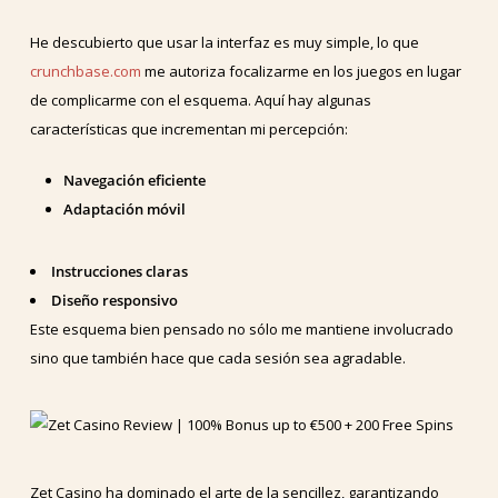
He descubierto que usar la interfaz es muy simple, lo que
crunchbase.com
me autoriza focalizarme en los juegos en lugar
de complicarme con el esquema. Aquí hay algunas
características que incrementan mi percepción:
Navegación eficiente
Adaptación móvil
Instrucciones claras
Diseño responsivo
Este esquema bien pensado no sólo me mantiene involucrado
sino que también hace que cada sesión sea agradable.
Zet Casino ha dominado el arte de la sencillez, garantizando