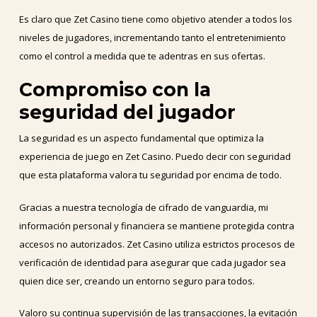
Es claro que Zet Casino tiene como objetivo atender a todos los
niveles de jugadores, incrementando tanto el entretenimiento
como el control a medida que te adentras en sus ofertas.
Compromiso con la
seguridad del jugador
La seguridad es un aspecto fundamental que optimiza la
experiencia de juego en Zet Casino. Puedo decir con seguridad
que esta plataforma valora tu seguridad por encima de todo.
Gracias a nuestra tecnología de cifrado de vanguardia, mi
información personal y financiera se mantiene protegida contra
accesos no autorizados. Zet Casino utiliza estrictos procesos de
verificación de identidad para asegurar que cada jugador sea
quien dice ser, creando un entorno seguro para todos.
Valoro su continua supervisión de las transacciones, la evitación