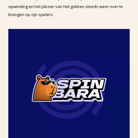
opwinding en het plezier van het gokken steeds weer over te
brengen op zijn spelers.