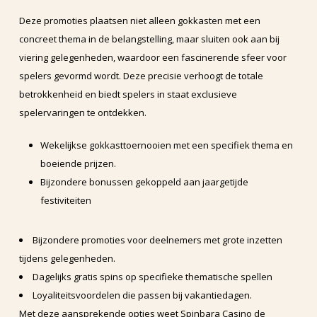
Deze promoties plaatsen niet alleen gokkasten met een
concreet thema in de belangstelling, maar sluiten ook aan bij
viering gelegenheden, waardoor een fascinerende sfeer voor
spelers gevormd wordt. Deze precisie verhoogt de totale
betrokkenheid en biedt spelers in staat exclusieve
spelervaringen te ontdekken.
Wekelijkse gokkasttoernooien met een specifiek thema en
boeiende prijzen.
Bijzondere bonussen gekoppeld aan jaargetijde
festiviteiten
Bijzondere promoties voor deelnemers met grote inzetten
tijdens gelegenheden.
Dagelijks gratis spins op specifieke thematische spellen
Loyaliteitsvoordelen die passen bij vakantiedagen.
Met deze aansprekende opties weet Spinbara Casino de