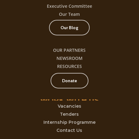
Executive Committee
Our Team
Our Blog
OUR PARTNERS
NEWSROOM
RESOURCES
Donate
WORK
WITH
US
Vacancies
Tenders
Internship Programme
Contact Us