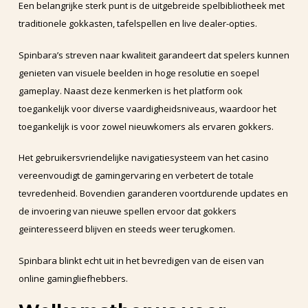
Een belangrijke sterk punt is de uitgebreide spelbibliotheek met
traditionele gokkasten, tafelspellen en live dealer-opties.
Spinbara’s streven naar kwaliteit garandeert dat spelers kunnen
genieten van visuele beelden in hoge resolutie en soepel
gameplay. Naast deze kenmerken is het platform ook
toegankelijk voor diverse vaardigheidsniveaus, waardoor het
toegankelijk is voor zowel nieuwkomers als ervaren gokkers.
Het gebruikersvriendelijke navigatiesysteem van het casino
vereenvoudigt de gamingervaring en verbetert de totale
tevredenheid. Bovendien garanderen voortdurende updates en
de invoering van nieuwe spellen ervoor dat gokkers
geïnteresseerd blijven en steeds weer terugkomen.
Spinbara blinkt echt uit in het bevredigen van de eisen van
online gamingliefhebbers.