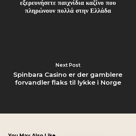
εξερευνήσετε παιχνίδια καζίνο που
πληρώνουν πολλά στην Ελλάδα
Next Post
Spinbara Casino er der gamblere
forvandler flaks til lykke i Norge
You May Also Like