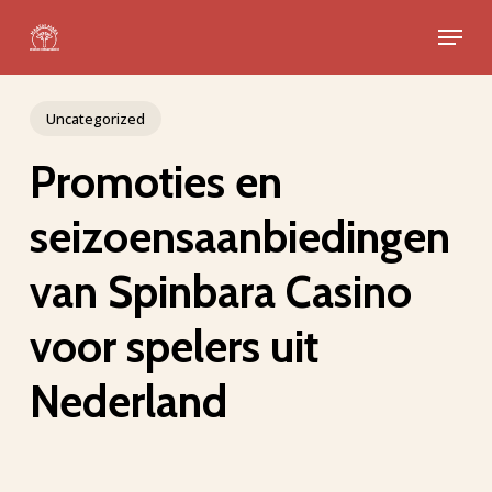
Skip
Menu
to
Close
main
Menu
content
Uncategorized
Promoties en
seizoensaanbiedingen
van Spinbara Casino
voor spelers uit
Nederland