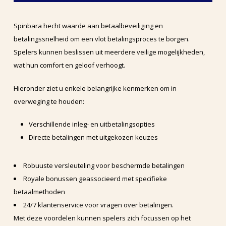
Spinbara hecht waarde aan betaalbeveiliging en
betalingssnelheid om een vlot betalingsproces te borgen.
Spelers kunnen beslissen uit meerdere veilige mogelijkheden,
wat hun comfort en geloof verhoogt.
Hieronder ziet u enkele belangrijke kenmerken om in
overweging te houden:
Verschillende inleg- en uitbetalingsopties
Directe betalingen met uitgekozen keuzes
Robuuste versleuteling voor beschermde betalingen
Royale bonussen geassocieerd met specifieke
betaalmethoden
24/7 klantenservice voor vragen over betalingen.
Met deze voordelen kunnen spelers zich focussen op het