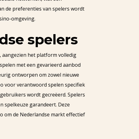
n de preferenties van spelers wordt
asino-omgeving.
dse spelers
 aangezien het platform volledig
n spelen met een gevarieerd aanbod
wkeurig ontworpen om zowel nieuwe
no voor verantwoord spelen specifiek
gebruikers wordt gecreëerd. Spelers
hun spelkeuze garandeert. Deze
no om de Nederlandse markt effectief