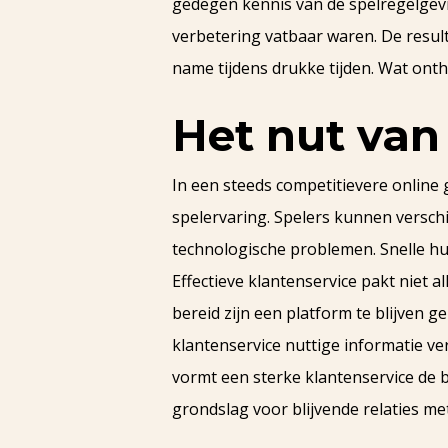
gedegen kennis van de spelregelgev
verbetering vatbaar waren. De resul
name tijdens drukke tijden. Wat onth
Het nut van
In een steeds competitievere online 
spelervaring. Spelers kunnen versch
technologische problemen. Snelle hu
Effectieve klantenservice pakt niet a
bereid zijn een platform te blijven
klantenservice nuttige informatie ve
vormt een sterke klantenservice de b
grondslag voor blijvende relaties met