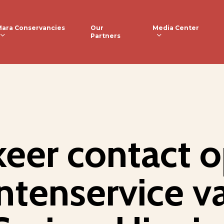
ara Conservancies
Media Center
Our
Partners
f keer contac
ntenservice v