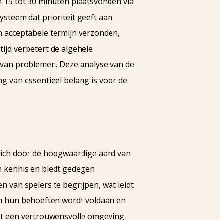
n 15 tot 30 minuten plaatsvonden via
ysteem dat prioriteit geeft aan
 acceptabele termijn verzonden,
ijd verbetert de algehele
n van problemen. Deze analyse van de
ng van essentieel belang is voor de
zich door de hoogwaardige aard van
 kennis en biedt gedegen
n van spelers te begrijpen, wat leidt
aan hun behoeften wordt voldaan en
ert een vertrouwensvolle omgeving