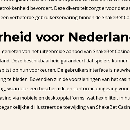
rokkenheid bevordert. Deze diversiteit zorgt ervoor dat aa
an een verbeterde gebruikerservaring binnen de ShakeBet C
heid voor Nederlan
 genieten van het uitgebreide aanbod van ShakeBet Casino,
erland. Deze beschikbaarheid garandeert dat spelers kunne
gespitst op hun voorkeuren. De gebruikersinterface is nau
ing te bieden. Bovendien zijn de voorzieningen van het casi
ing, waardoor een beschermde en conforme omgeving voor 
ino via mobiele en desktopplatforms, wat flexibiliteit in 
oegankelijkheid illustreert de toewijding van ShakeBet Casi