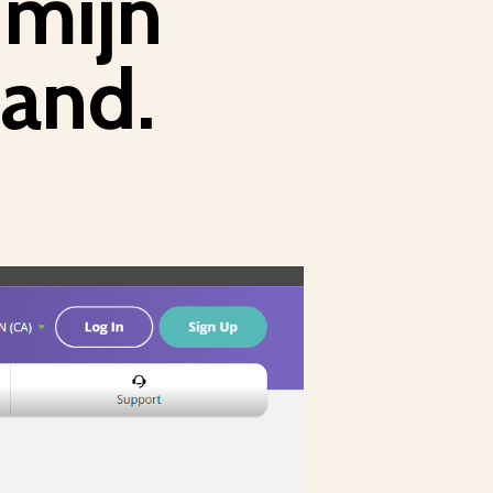
 mijn
land.