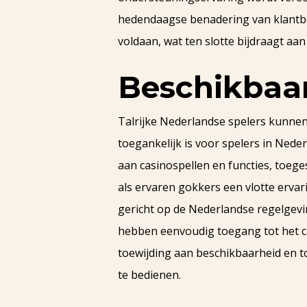
hedendaagse benadering van klantbet
voldaan, wat ten slotte bijdraagt a
Beschikbaar
Talrijke Nederlandse spelers kunnen
toegankelijk is voor spelers in Ned
aan casinospellen en functies, toe
als ervaren gokkers een vlotte ervar
gericht op de Nederlandse regelgev
hebben eenvoudig toegang tot het cas
toewijding aan beschikbaarheid en t
te bedienen.