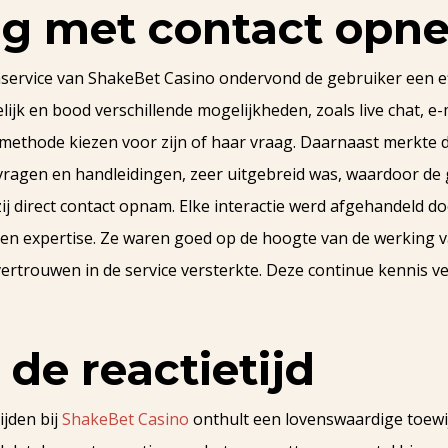
ing met contact op
tenservice van ShakeBet Casino ondervond de gebruiker een e
lijk en bood verschillende mogelijkheden, zoals live chat, e
methode kiezen voor zijn of haar vraag. Daarnaast merkte 
ragen en handleidingen, zeer uitgebreid was, waardoor de g
ij direct contact opnam. Elke interactie werd afgehandeld d
 en expertise. Ze waren goed op de hoogte van de werking 
trouwen in de service versterkte. Deze continue kennis ve
de reactietijd
ijden bij
ShakeBet Casino
onthult een lovenswaardige toewij