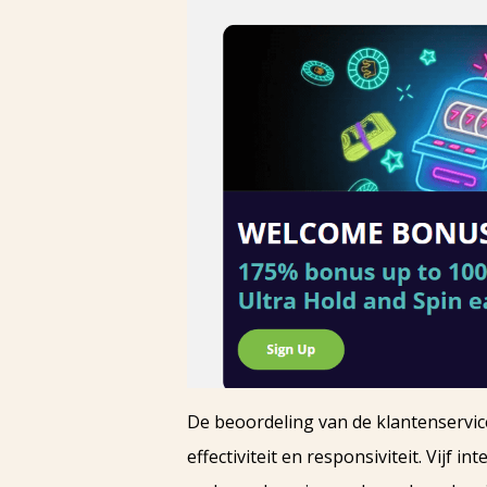
De beoordeling van de klantenservic
effectiviteit en responsiviteit. Vijf