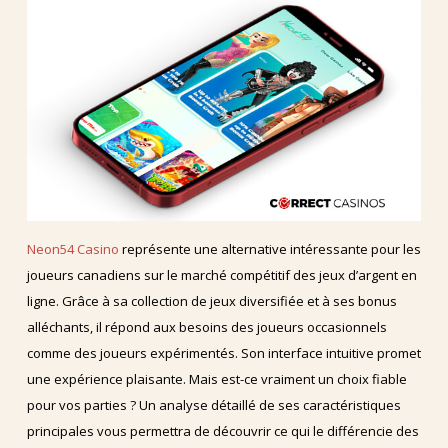
Neon54 Casino
représente une alternative intéressante pour les
joueurs canadiens sur le marché compétitif des jeux d’argent en
ligne. Grâce à sa collection de jeux diversifiée et à ses bonus
alléchants, il répond aux besoins des joueurs occasionnels
comme des joueurs expérimentés. Son interface intuitive promet
une expérience plaisante. Mais est-ce vraiment un choix fiable
pour vos parties ? Un analyse détaillé de ses caractéristiques
principales vous permettra de découvrir ce qui le différencie des