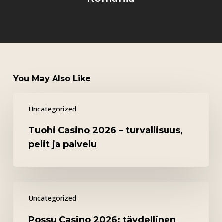
You May Also Like
Tuohi
Uncategorized
Casino
2026
Tuohi Casino 2026 – turvallisuus,
–
pelit ja palvelu
turvallisuus,
pelit
ja
Possu
palvelu
Uncategorized
Casino
2026:
Possu Casino 2026: täydellinen