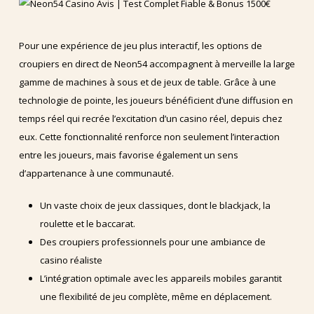
Pour une expérience de jeu plus interactif, les options de
croupiers en direct de Neon54 accompagnent à merveille la large
gamme de machines à sous et de jeux de table. Grâce à une
technologie de pointe, les joueurs bénéficient d’une diffusion en
temps réel qui recrée l’excitation d’un casino réel, depuis chez
eux. Cette fonctionnalité renforce non seulement l’interaction
entre les joueurs, mais favorise également un sens
d’appartenance à une communauté.
Un vaste choix de jeux classiques, dont le blackjack, la
roulette et le baccarat.
Des croupiers professionnels pour une ambiance de
casino réaliste
L’intégration optimale avec les appareils mobiles garantit
une flexibilité de jeu complète, même en déplacement.