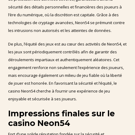
sécurité des détails personnelles et financières des joueurs à
l’ère du numérique, où la discrétion est capitale. Grâce à des
technologies de cryptage avancées, Neon54 se prémunit contre
les intrusions non autorisés et les atteintes de données.
De plus, l’équité des jeux est au cœur des activités de Neon54, et
les jeux sont périodiquement contrôlés afin de garantir des
déroulements impartiaux et authentiquement aléatoires. Cet
engagement renforce non seulement l’expérience des joueurs,
mais encourage également un milieu de jeu fiable où la liberté
de jouer est honorée. En favorisant la sécurité et l’équité, le
casino Neon54 cherche à fournir une expérience de jeu
enjoyable et sécurisée à ses joueurs.
Impressions finales sur le
casino Neon54
Fort d’une solide réputation fondée sur la sécurité et