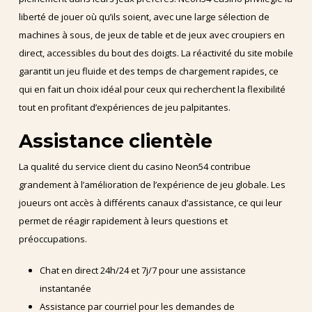
liberté de jouer où qu’ils soient, avec une large sélection de
machines à sous, de jeux de table et de jeux avec croupiers en
direct, accessibles du bout des doigts. La réactivité du site mobile
garantit un jeu fluide et des temps de chargement rapides, ce
qui en fait un choix idéal pour ceux qui recherchent la flexibilité
tout en profitant d’expériences de jeu palpitantes.
Assistance clientèle
La qualité du service client du casino Neon54 contribue
grandement à l’amélioration de l’expérience de jeu globale. Les
joueurs ont accès à différents canaux d’assistance, ce qui leur
permet de réagir rapidement à leurs questions et
préoccupations.
Chat en direct 24h/24 et 7j/7 pour une assistance
instantanée
Assistance par courriel pour les demandes de