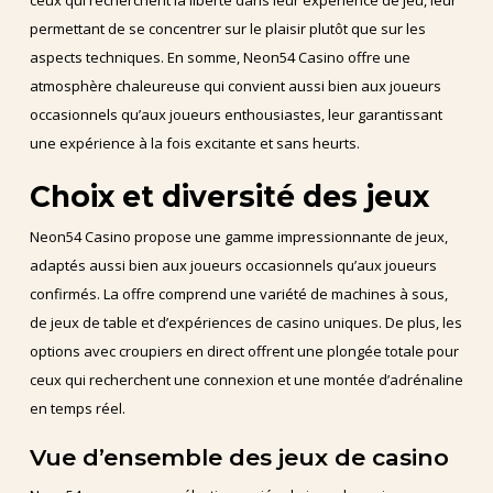
ceux qui recherchent la liberté dans leur expérience de jeu, leur
permettant de se concentrer sur le plaisir plutôt que sur les
aspects techniques. En somme, Neon54 Casino offre une
atmosphère chaleureuse qui convient aussi bien aux joueurs
occasionnels qu’aux joueurs enthousiastes, leur garantissant
une expérience à la fois excitante et sans heurts.
Choix et diversité des jeux
Neon54 Casino propose une gamme impressionnante de jeux,
adaptés aussi bien aux joueurs occasionnels qu’aux joueurs
confirmés. La offre comprend une variété de machines à sous,
de jeux de table et d’expériences de casino uniques. De plus, les
options avec croupiers en direct offrent une plongée totale pour
ceux qui recherchent une connexion et une montée d’adrénaline
en temps réel.
Vue d’ensemble des jeux de casino