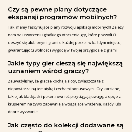
Czy są pewne plany dotyczące
ekspansji programów mobilnych?
Tak, mamy fascynujące plany rozwoju aplikacji mobilnych! Zależy
nam na utworzeniu gładkiego otoczenia gry, które pozwoli Ci
cieszyć się ulubionymi grami o każdej porze i w każdym miejscu,
gwarantując Ci wolność i wygodę w Twojej przygodzie z grami.
Jakie typy gier cieszą się największą
uznaniem wśród graczy?
Zauważyliśmy, że gracze kochają sloty, zwłaszcza te z
niepowtarzalną tematyką i cechami bonusowymi. Gry karciane,
takie jak blackjack i poker, również przyciągają uwagę, a opcje z
krupierem na żywo zapewniają wciągające wrażenia. Każdy lubi
dobre wyzwanie!
Jak często do kolekcji dodawane są