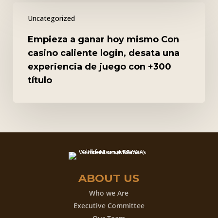
Empieza
Uncategorized
a
ganar
Empieza a ganar hoy mismo Con
hoy
casino caliente login, desata una
mismo
experiencia de juego con +300
Con
título
casino
caliente
login,
desata
una
experiencia
de
juego
ABOUT US
con
Who we Are
+300
Executive Committee
título