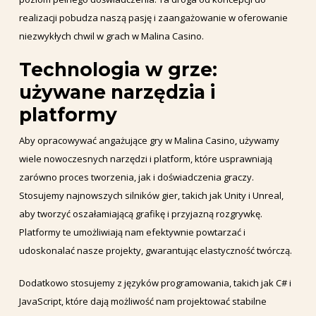
realizacji pobudza naszą pasję i zaangażowanie w oferowanie
niezwykłych chwil w grach w Malina Casino.
Technologia w grze:
używane narzędzia i
platformy
Aby opracowywać angażujące gry w Malina Casino, używamy
wiele nowoczesnych narzędzi i platform, które usprawniają
zarówno proces tworzenia, jak i doświadczenia graczy.
Stosujemy najnowszych silników gier, takich jak Unity i Unreal,
aby tworzyć oszałamiającą grafikę i przyjazną rozgrywkę.
Platformy te umożliwiają nam efektywnie powtarzać i
udoskonalać nasze projekty, gwarantując elastyczność twórczą.
Dodatkowo stosujemy z języków programowania, takich jak C# i
JavaScript, które dają możliwość nam projektować stabilne