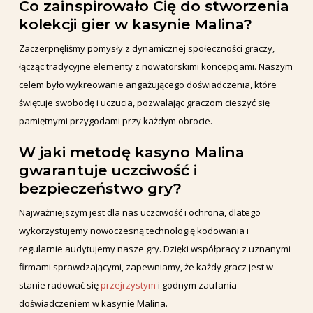
Co zainspirowało Cię do stworzenia
kolekcji gier w kasynie Malina?
Zaczerpnęliśmy pomysły z dynamicznej społeczności graczy,
łącząc tradycyjne elementy z nowatorskimi koncepcjami. Naszym
celem było wykreowanie angażującego doświadczenia, które
świętuje swobodę i uczucia, pozwalając graczom cieszyć się
pamiętnymi przygodami przy każdym obrocie.
W jaki metodę kasyno Malina
gwarantuje uczciwość i
bezpieczeństwo gry?
Najważniejszym jest dla nas uczciwość i ochrona, dlatego
wykorzystujemy nowoczesną technologię kodowania i
regularnie audytujemy nasze gry. Dzięki współpracy z uznanymi
firmami sprawdzającymi, zapewniamy, że każdy gracz jest w
stanie radować się
przejrzystym
i godnym zaufania
doświadczeniem w kasynie Malina.