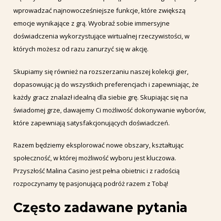
wprowadzać najnowocześniejsze funkcje, które zwiększą
emocje wynikające z grą. Wyobraź sobie immersyjne
doświadczenia wykorzystujące wirtualnej rzeczywistości, w
których możesz od razu zanurzyć się w akcję.
Skupiamy się również na rozszerzaniu naszej kolekcji gier,
dopasowując ją do wszystkich preferencjach i zapewniając, że
każdy gracz znalazł idealną dla siebie grę. Skupiając się na
świadomej grze, dawajemy Ci możliwość dokonywanie wyborów,
które zapewniają satysfakcjonujących doświadczeń.
Razem będziemy eksplorować nowe obszary, kształtując
społeczność, w której możliwość wyboru jest kluczowa.
Przyszłość Malina Casino jest pełna obietnic i z radością
rozpoczynamy tę pasjonującą podróż razem z Tobą!
Często zadawane pytania