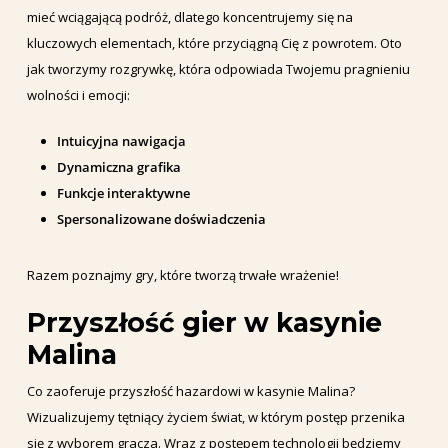
mieć wciągającą podróż, dlatego koncentrujemy się na
kluczowych elementach, które przyciągną Cię z powrotem. Oto
jak tworzymy rozgrywkę, która odpowiada Twojemu pragnieniu
wolności i emocji:
Intuicyjna nawigacja
Dynamiczna grafika
Funkcje interaktywne
Spersonalizowane doświadczenia
Razem poznajmy gry, które tworzą trwałe wrażenie!
Przyszłość gier w kasynie
Malina
Co zaoferuje przyszłość hazardowi w kasynie Malina?
Wizualizujemy tętniący życiem świat, w którym postęp przenika
się z wyborem gracza. Wraz z postępem technologii będziemy