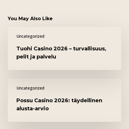
You May Also Like
Tuohi
Uncategorized
Casino
2026
Tuohi Casino 2026 – turvallisuus,
–
pelit ja palvelu
turvallisuus,
pelit
ja
Possu
palvelu
Uncategorized
Casino
2026:
Possu Casino 2026: täydellinen
täydellinen
alusta-arvio
alusta-
arvio