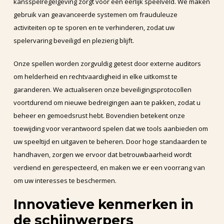
kansspelregelgeving zorgt voor een eerlijk speelveld. We maken
gebruik van geavanceerde systemen om frauduleuze
activiteiten op te sporen en te verhinderen, zodat uw
spelervaring beveiligd en plezierig blijft.
Onze spellen worden zorgvuldig getest door externe auditors
om helderheid en rechtvaardigheid in elke uitkomst te
garanderen. We actualiseren onze beveiligingsprotocollen
voortdurend om nieuwe bedreigingen aan te pakken, zodat u
beheer en gemoedsrust hebt. Bovendien betekent onze
toewijding voor verantwoord spelen dat we tools aanbieden om
uw speeltijd en uitgaven te beheren. Door hoge standaarden te
handhaven, zorgen we ervoor dat betrouwbaarheid wordt
verdiend en gerespecteerd, en maken we er een voorrang van
om uw interesses te beschermen.
Innovatieve kenmerken in
de schijnwerpers