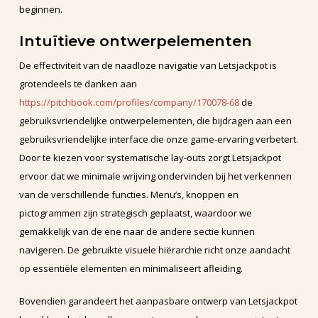
beginnen.
Intuïtieve ontwerpelementen
De effectiviteit van de naadloze navigatie van Letsjackpot is
grotendeels te danken aan
https://pitchbook.com/profiles/company/170078-68
de
gebruiksvriendelijke ontwerpelementen, die bijdragen aan een
gebruiksvriendelijke interface die onze game-ervaring verbetert.
Door te kiezen voor systematische lay-outs zorgt Letsjackpot
ervoor dat we minimale wrijving ondervinden bij het verkennen
van de verschillende functies. Menu’s, knoppen en
pictogrammen zijn strategisch geplaatst, waardoor we
gemakkelijk van de ene naar de andere sectie kunnen
navigeren. De gebruikte visuele hiërarchie richt onze aandacht
op essentiële elementen en minimaliseert afleiding.
Bovendien garandeert het aanpasbare ontwerp van Letsjackpot