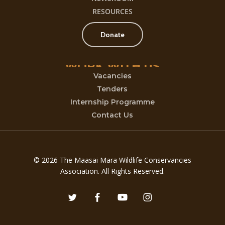
RESOURCES
Donate
WORK
WITH
US
Vacancies
Tenders
Internship Programme
Contact Us
© 2026 The Maasai Mara Wildlife Conservancies
Association. All Rights Reserved.
twitter
facebook
youtube
instagram