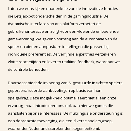
Laten we eens kijken naar enkele van de innovatieve functies
die Letsjackpot onderscheiden in de gamingindustrie. De
dynamische interface van ons platform verbetert de
gebruikersinteractie en zorgt voor een vloeiende en boeiende
game-ervaring. We geven voorrang aan de autonomie van de
speler en bieden aanpasbare instellingen die passen bij
individuele preferenties. De verfijnde algoritmes verzekeren
vlotte reactietijden en leveren realtime feedback, waardoor we
de controle behouden.
Daarnaast biedt de invoering van AI-gestuurde inzichten spelers
gepersonaliseerde aanbevelingen op basis van hun
spelgedrag. Deze mogelijkheid optimaliseert niet alleen onze
ervaring, maar introduceert ons ook aan nieuwe games die
aansluiten bij onze interesses. De multilinguale ondersteuning is
een doordachte toevoeging, die een diverse spelersgroep,
waaronder Nederlandssprekenden, tegemoetkomt.