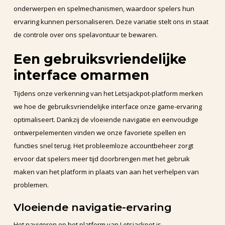
onderwerpen en spelmechanismen, waardoor spelers hun
ervaring kunnen personaliseren. Deze variatie stelt ons in staat
de controle over ons spelavontuur te bewaren.
Een gebruiksvriendelijke
interface omarmen
Tijdens onze verkenning van het Letsjackpot-platform merken
we hoe de gebruiksvriendelijke interface onze game-ervaring
optimaliseert. Dankzij de vloeiende navigatie en eenvoudige
ontwerpelementen vinden we onze favoriete spellen en
functies snel terug. Het probleemloze accountbeheer zorgt
ervoor dat spelers meer tijd doorbrengen met het gebruik
maken van het platform in plaats van aan het verhelpen van
problemen.
Vloeiende navigatie-ervaring
Het navigeren op het platform van Letsjackpot is