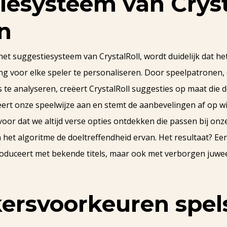
iesysteem van Cryst
n
 suggestiesysteem van CrystalRoll, wordt duidelijk dat he
g voor elke speler te personaliseren. Door speelpatronen, 
te analyseren, creëert CrystalRoll suggesties op maat die
pteert onze speelwijze aan en stemt de aanbevelingen af op 
or dat we altijd verse opties ontdekken die passen bij onz
n het algoritme de doeltreffendheid ervan. Het resultaat? E
troduceert met bekende titels, maar ook met verborgen juwee
ersvoorkeuren spel