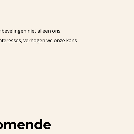
nbevelingen niet alleen ons
interesses, verhogen we onze kans
komende