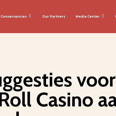
 Conservancies
Media Center
Our Partners
ggesties voor
lRoll Casino a