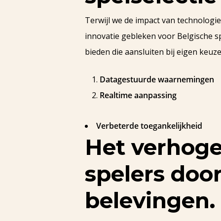
Terwijl we de impact van technologie
innovatie gebleken voor Belgische s
bieden die aansluiten bij eigen keu
Datagestuurde waarnemingen
Realtime aanpassing
Verbeterde toegankelijkheid
Het verhoge
spelers doo
belevingen.