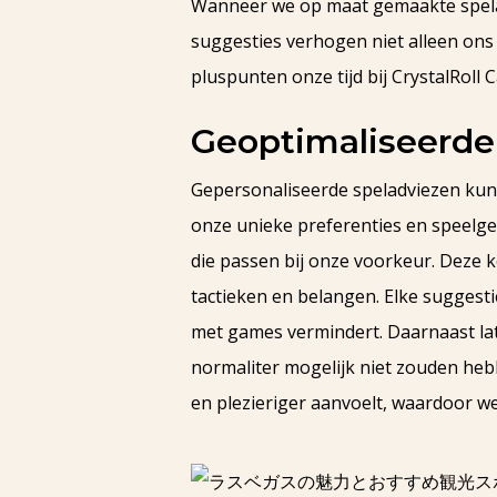
Wanneer we op maat gemaakte spelaa
suggesties verhogen niet alleen ons
pluspunten onze tijd bij CrystalRoll
Geoptimaliseerde
Gepersonaliseerde speladviezen kunne
onze unieke preferenties en speelge
die passen bij onze voorkeur. Deze
tactieken en belangen. Elke suggesti
met games vermindert. Daarnaast la
normaliter mogelijk niet zouden heb
en plezieriger aanvoelt, waardoor w