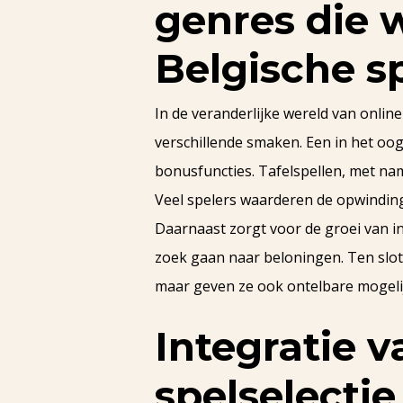
genres die 
Belgische s
In de veranderlijke wereld van onlin
verschillende smaken. Een in het oog
bonusfuncties. Tafelspellen, met name
Veel spelers waarderen de opwinding 
Daarnaast zorgt voor de groei van i
zoek gaan naar beloningen. Ten slo
maar geven ze ook ontelbare mogeli
Integratie v
spelselectie