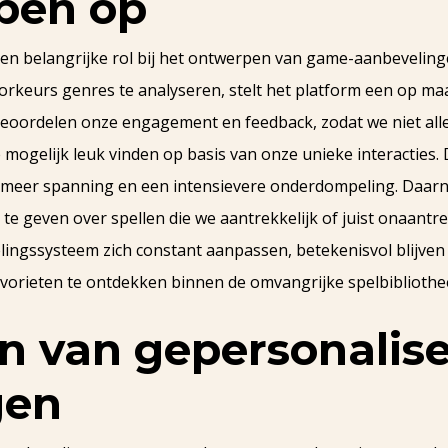
ben op
n belangrijke rol bij het ontwerpen van game-aanbevelinge
rkeurs genres te analyseren, stelt het platform een op m
eoordelen onze engagement en feedback, zodat we niet alleen
 mogelijk leuk vinden op basis van onze unieke interacties
t meer spanning en een intensievere onderdompeling. Daar
te geven over spellen die we aantrekkelijk of juist onaantre
lingssysteem zich constant aanpassen, betekenisvol blijve
vorieten te ontdekken binnen de omvangrijke spelbibliothe
n van gepersonalis
gen