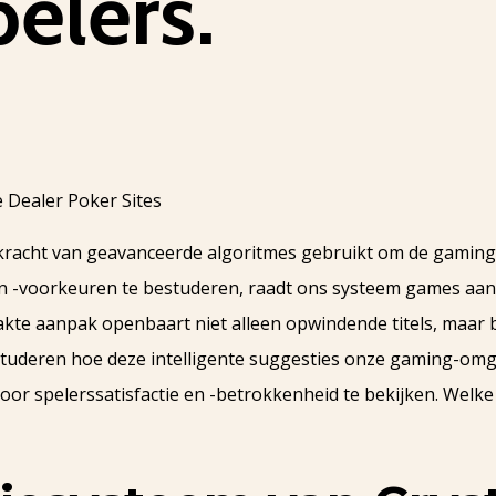
elers.
racht van geavanceerde algoritmes gebruikt om de gaming-
-voorkeuren te bestuderen, raadt ons systeem games aan di
kte aanpak openbaart niet alleen opwindende titels, maar
studeren hoe deze intelligente suggesties onze gaming-omg
r spelerssatisfactie en -betrokkenheid te bekijken. Welke