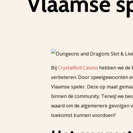
Vlaamse sp
Bij
CrystalRoll Casino
hebben we de k
verbeteren. Door speelgewoonten en 
Vlaamse speler. Deze op maat gemaa
binnen de community. Terwijl we be
waard om de algemenere gevolgen voo
toekomst kunnen voordoen?