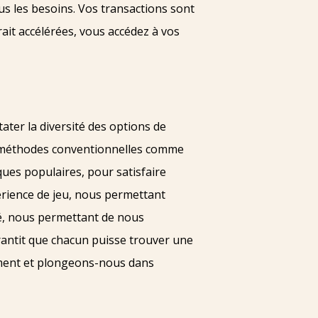
s les besoins. Vos transactions sont
ait accélérées, vous accédez à vos
ater la diversité des options de
s méthodes conventionnelles comme
ques populaires, pour satisfaire
périence de jeu, nous permettant
ité, nous permettant de nous
arantit que chacun puisse trouver une
iement et plongeons-nous dans