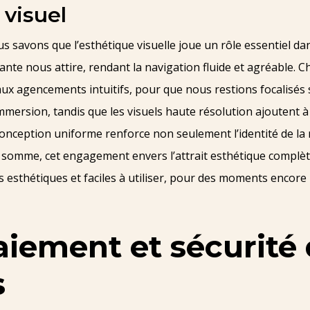
 visuel
us savons que l’esthétique visuelle joue un rôle essentiel dan
égante nous attire, rendant la navigation fluide et agréable
 agencements intuitifs, pour que nous restions focalisés s
immersion, tandis que les visuels haute résolution ajouten
onception uniforme renforce non seulement l’identité de la
n somme, cet engagement envers l’attrait esthétique complète
is esthétiques et faciles à utiliser, pour des moments encor
iement et sécurité
s