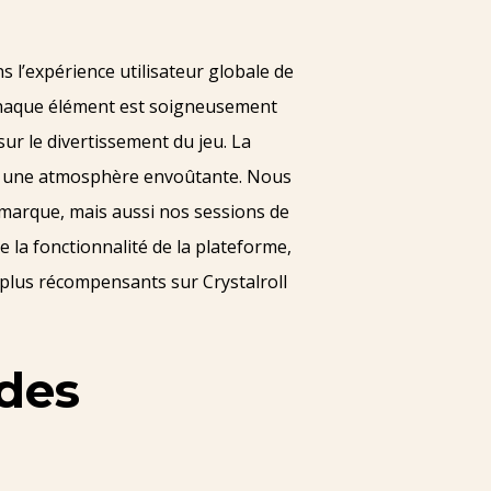
s l’expérience utilisateur globale de
. Chaque élément est soigneusement
ur le divertissement du jeu. La
t à une atmosphère envoûtante. Nous
 marque, mais aussi nos sessions de
 la fonctionnalité de la plateforme,
e plus récompensants sur Crystalroll
 des