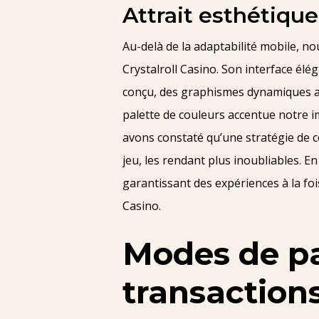
Attrait esthétique
Au-delà de la adaptabilité mobile, no
Crystalroll Casino. Son interface él
conçu, des graphismes dynamiques aux
palette de couleurs accentue notre 
avons constaté qu’une stratégie de c
jeu, les rendant plus inoubliables. E
garantissant des expériences à la fo
Casino.
Modes de pa
transaction