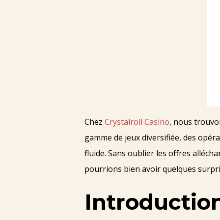
Chez
Crystalroll Casino
, nous trouvo
gamme de jeux diversifiée, des opér
fluide. Sans oublier les offres alléc
pourrions bien avoir quelques surpri
Introduction