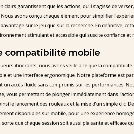
 clairs garantissent que les actions, qu’il s’agisse de verser,
 Nous avons conçu chaque élément pour simplifier l’expérienc
avantage sur le jeu que sur la recherche. En définitive, ce
onnement stimulant et accessible qui suscite confiance et m
e compatibilité mobile
ueurs itinérants, nous avons veillé à ce que la compatibilité 
ble et une interface ergonomique. Notre plateforme est par
nt un accès fluide sans compromis sur les performances. No
, vous permettant de plonger immédiatement dans l’action.
t ainsi le lancement des rouleaux et la mise d’un simple clic. D
lement disponibles sur mobile, pour une expérience homogèn
n sorte que chaque session soit aussi plaisante et efficace qu