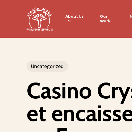
Skip
to
About Us
M
Our
Work
main
content
Uncategorized
Casino Crys
et encaiss