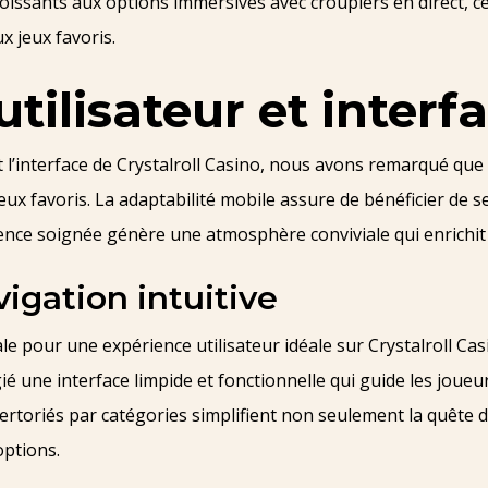
croissants aux options immersives avec croupiers en direct, 
x jeux favoris.
tilisateur et interf
et l’interface de Crystalroll Casino, nous avons remarqué que 
eux favoris. La adaptabilité mobile assure de bénéficier de s
ence soignée génère une atmosphère conviviale qui enrichit l
igation intuitive
e pour une expérience utilisateur idéale sur Crystalroll Cas
égié une interface limpide et fonctionnelle qui guide les joueur
pertoriés par catégories simplifient non seulement la quête 
options.