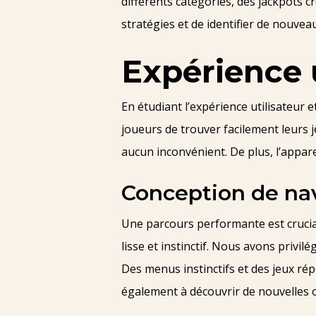
différents catégories, des jackpots 
stratégies et de identifier de nouveau
Expérience u
En étudiant l’expérience utilisateur 
joueurs de trouver facilement leurs j
aucun inconvénient. De plus, l’appar
Conception de nav
Une parcours performante est crucial
lisse et instinctif. Nous avons privil
Des menus instinctifs et des jeux ré
également à découvrir de nouvelles 