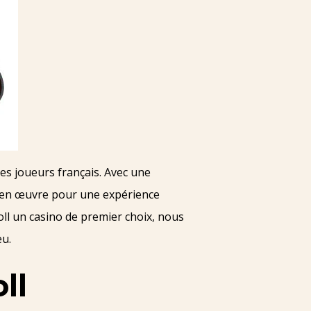
s joueurs français. Avec une
s en œuvre pour une expérience
roll un casino de premier choix, nous
eu.
ll