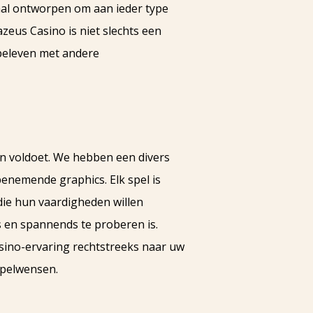
maal ontworpen om aan ieder type
zeus Casino is niet slechts een
 beleven met andere
en voldoet. We hebben een divers
benemende graphics. Elk spel is
die hun vaardigheden willen
s en spannends te proberen is.
asino-ervaring rechtstreeks naar uw
 spelwensen.