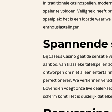
in traditionele casinospellen, moder
speler te voldoen. Veiligheid heeft 
speelplek; het is een locatie waar 
enthousiastelingen.
Spannende s
Bij Cazeus Casino gaat de sensatie 
aanbod, van klassieke tafelspellen z
ontworpen om niet alleen entertainm
perfectioneren. We verkennen verschi
Bovendien voegt onze live dealer-sec
scherm komt. Het is duidelijk dat elke