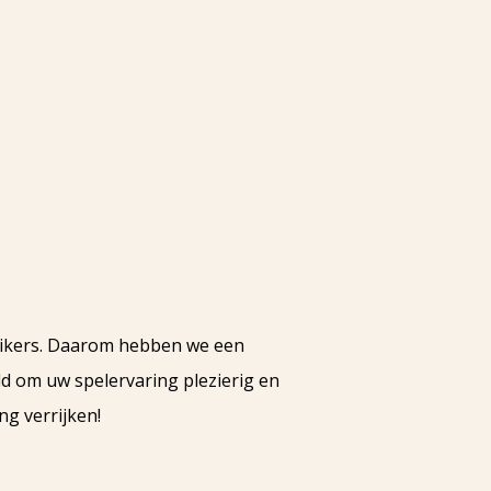
ruikers. Daarom hebben we een
ld om uw spelervaring plezierig en
g verrijken!