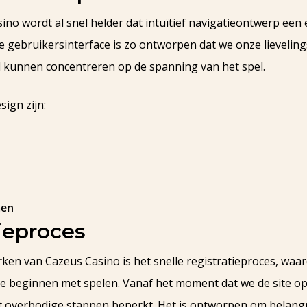
no wordt al snel helder dat intuïtief navigatieontwerp een es
e gebruikersinterface is zo ontworpen dat we onze lievelin
 kunnen concentreren op de spanning van het spel.
sign zijn:
men
tieproces
en van Cazeus Casino is het snelle registratieproces, waar
 te beginnen met spelen. Vanaf het moment dat we de site
at overbodige stappen beperkt. Het is ontworpen om belangr