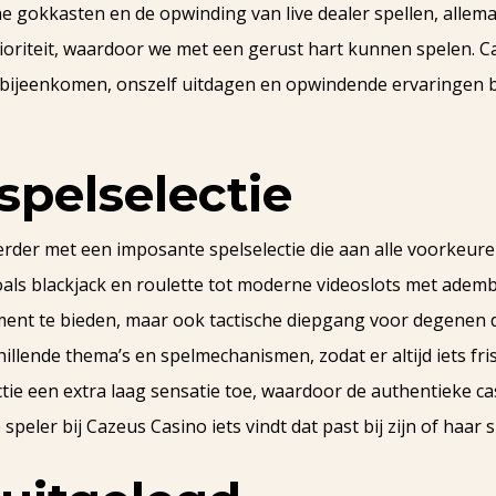
ne gokkasten en de opwinding van live dealer spellen, alle
prioriteit, waardoor we met een gerust hart kunnen spelen. Ca
we bijeenkomen, onszelf uitdagen en opwindende ervaringen
pelselectie
verder met een imposante spelselectie die aan alle voorkeur
oals blackjack en roulette tot moderne videoslots met adem
ent te bieden, maar ook tactische diepgang voor degenen 
llende thema’s en spelmechanismen, zodat er altijd iets fri
tie een extra laag sensatie toe, waardoor de authentieke c
 speler bij Cazeus Casino iets vindt dat past bij zijn of haar