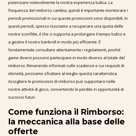
potenziare notevolmente la nostra esperienza ludica. La
frequenza del rimborso cambia, quindi è importante monitorare i
periodi promozionali in cui queste promozioni sono disponibili. In
questi periodi, spesso riusciamo a recuperare una quota delle
nostre sconfitte, il che ci supporta a prolungare il tempo ludico e
a gestire il nostro bankroll in modo più efficiente. È
fondamentale consultare attentamente i regolamenti, poiché
game diversi possono partecipare in modo diverso al totale del
rimborso. Rimanendo informati sulle scadenze e sui requisiti di
idoneità, possiamo sfruttare al meglio questa caratteristica.
Accogliere le promozioni di rimborso può supportarci nelle
nostre attività di gioco, convertendo le perdite in opportunità di
successi futuri.
Come funziona il Rimborso:
la meccanica alla base delle
offerte