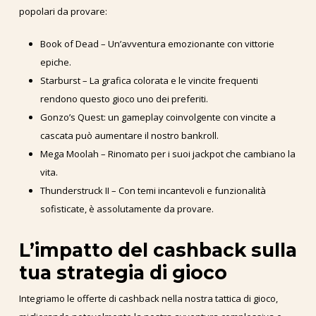
popolari da provare:
Book of Dead – Un’avventura emozionante con vittorie
epiche.
Starburst – La grafica colorata e le vincite frequenti
rendono questo gioco uno dei preferiti.
Gonzo’s Quest: un gameplay coinvolgente con vincite a
cascata può aumentare il nostro bankroll.
Mega Moolah – Rinomato per i suoi jackpot che cambiano la
vita.
Thunderstruck II – Con temi incantevoli e funzionalità
sofisticate, è assolutamente da provare.
L’impatto del cashback sulla
tua strategia di gioco
Integriamo le offerte di cashback nella nostra tattica di gioco,