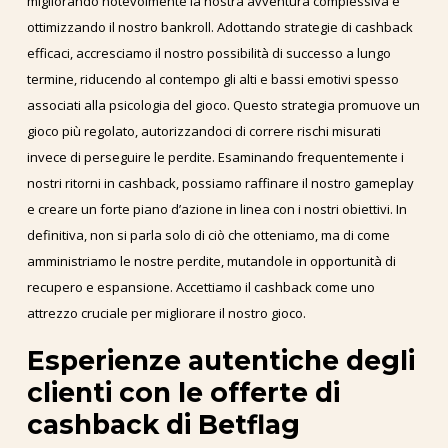
migliorando notevolmente la nostra avventura complessiva e
ottimizzando il nostro bankroll. Adottando strategie di cashback
efficaci, accresciamo il nostro possibilità di successo a lungo
termine, riducendo al contempo gli alti e bassi emotivi spesso
associati alla psicologia del gioco. Questo strategia promuove un
gioco più regolato, autorizzandoci di correre rischi misurati
invece di perseguire le perdite. Esaminando frequentemente i
nostri ritorni in cashback, possiamo raffinare il nostro gameplay
e creare un forte piano d’azione in linea con i nostri obiettivi. In
definitiva, non si parla solo di ciò che otteniamo, ma di come
amministriamo le nostre perdite, mutandole in opportunità di
recupero e espansione. Accettiamo il cashback come uno
attrezzo cruciale per migliorare il nostro gioco.
Esperienze autentiche degli
clienti con le offerte di
cashback di Betflag