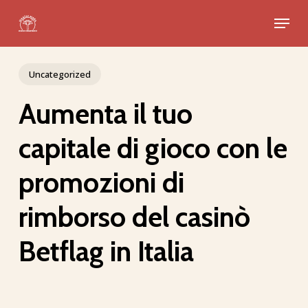
Skip
Menu
to
Close
main
Menu
content
Uncategorized
Aumenta il tuo
capitale di gioco con le
promozioni di
rimborso del casinò
Betflag in Italia