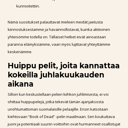
kunnioitettiin.
Nämä suositukset palauttavat mieleen meidät jaetusta
kiinnostuksestamme ja havainnollistavat, kuinka aktiivinen
yhteisömme todella on. Tällaiset hetket eivät ainoastaan
paranna elämyksiämme, vaan myös lujittavat yhteyttämme
keskenämme.
Huippu pelit, joita kannattaa
kokeilla juhlakuukauden
aikana
Silloin kun keskustellaan pelien kiihkon juhlimisesta, ei voi
ohittaa huippupelejä, jotka tekevät tämän ajanjaksosta
unohtumattoman suomalaisille pelaajille. Ensin katsotaan
kiehtovaan “Book of Dead” -pelin maailmaan. Sen koukuttava
juoni ja potentiaali suuriin voittoihin ovat hurmanneet osallistujat