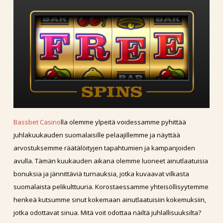
Bassbet Casino
lla olemme ylpeitä voidessamme pyhittää
juhlakuukauden suomalaisille pelaajillemme ja näyttää
arvostuksemme räätälöityjen tapahtumien ja kampanjoiden
avulla. Tämän kuukauden aikana olemme luoneet ainutlaatuisia
bonuksia ja jännittäviä turnauksia, jotka kuvaavat vilkasta
suomalaista pelikulttuuria. Korostaessamme yhteisöllisyytemme
henkeä kutsumme sinut kokemaan ainutlaatuisiin kokemuksiin,
jotka odottavat sinua. Mitä voit odottaa näiltä juhlallisuuksilta?