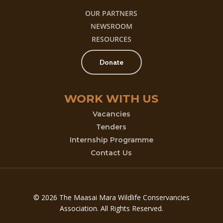
OUR PARTNERS
NEWSROOM
RESOURCES
Donate
WORK WITH US
Vacancies
Tenders
Internship Programme
Contact Us
© 2026 The Maasai Mara Wildlife Conservancies
Association. All Rights Reserved.