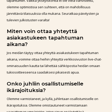
tapahtumiin. Vaikka yksityiskohtia ei ole vielä vahvistettu,
olemme optimistisia sen suhteen, että on mahdollisuus
jännittäviä tilaisuuksia olla mukana. Seuratkaa päivitysten ja
tulevien julkistusten varalta!
Miten voin ottaa yhteyttä
asiakastukeen tapahtuman
aikana?
Jos meidän täytyy ottaa yhteyttä asiakastukeen tapahtuman
aikana, voimme ottaa heihin yhteyttä verkkosivuston live-chat-
ominaisuuden kautta tai lähettää sähköpostia heidän omaan
tukiosoitteeseensa saadaksesi pikaisesti apua.
Onko juhliin osallistumiselle
ikärajoituksia?
Olemme varmistaneet, ja kyllä, juhlintaan osallistumiselle on
ikärajoituksia. Olemme omistautuneet varmistamaan
vaarattoman ympäristön, joten sinun on täytettävä