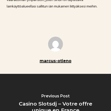
lainkäyttöalueellasi sallitun iän mukainen liittyäksesi meihin.
marcus-otieno
Previous Post
Casino Slotsdj – Votre offre
unique en France