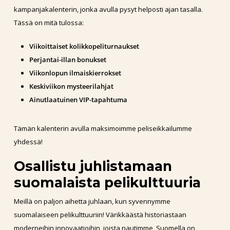
kampanjakalenterin, jonka avulla pysyt helposti ajan tasalla.
Tässä on mitä tulossa:
Viikoittaiset kolikkopeliturnaukset
Perjantai-illan bonukset
Viikonlopun ilmaiskierrokset
Keskiviikon mysteerilahjat
Ainutlaatuinen VIP-tapahtuma
Tämän kalenterin avulla maksimoimme peliseikkailumme
yhdessä!
Osallistu juhlistamaan
suomalaista pelikulttuuria
Meillä on paljon aihetta juhlaan, kun syvennymme
suomalaiseen pelikulttuuriin! Värikkäästä historiastaan
moderneihin innovaatioihin, joista nautimme, Suomella on