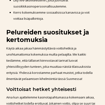
Liity live-aktiviteetteihin, joita juontavat
suosikkikasinopersoonallisuutemme.
Kerro kokemuksemme sosiaalisissa kanavissa ja voit
voittaa lisäpalkintoja.
Pelureiden suositukset ja
kertomuksia
Käytä aikaa jakaa hämmästyttäviä voittohetkiä ja
unohtumattomia kokemuksia muilta pelaajilta. Me kaikki
tiedämme, että tällaiset kiinnostavat tarinat luovat
yhteisöllisyyden tunteen, joka muuttaa näistä tilaisuuksista
erityisiä. Yhdessä korostamme parhaat muistot, jotka todella
ilmentävät pelaamisen kihelmöintiä tässä Suomessa!
Voittoisat hetket yhteisesti
Aina kun ajattelemme kasinotapahtumassa kokemaani aikaa,
voittohetket todella erottuvat. Jokainen voitto, olipa se suuri tai