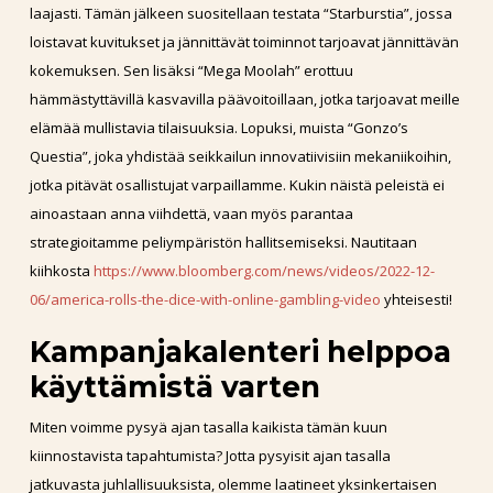
laajasti. Tämän jälkeen suositellaan testata “Starburstia”, jossa
loistavat kuvitukset ja jännittävät toiminnot tarjoavat jännittävän
kokemuksen. Sen lisäksi “Mega Moolah” erottuu
hämmästyttävillä kasvavilla päävoitoillaan, jotka tarjoavat meille
elämää mullistavia tilaisuuksia. Lopuksi, muista “Gonzo’s
Questia”, joka yhdistää seikkailun innovatiivisiin mekaniikoihin,
jotka pitävät osallistujat varpaillamme. Kukin näistä peleistä ei
ainoastaan anna viihdettä, vaan myös parantaa
strategioitamme peliympäristön hallitsemiseksi. Nautitaan
kiihkosta
https://www.bloomberg.com/news/videos/2022-12-
06/america-rolls-the-dice-with-online-gambling-video
yhteisesti!
Kampanjakalenteri helppoa
käyttämistä varten
Miten voimme pysyä ajan tasalla kaikista tämän kuun
kiinnostavista tapahtumista? Jotta pysyisit ajan tasalla
jatkuvasta juhlallisuuksista, olemme laatineet yksinkertaisen