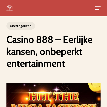
Skip
Menu
to
Close
main
Menu
content
Uncategorized
Casino 888 – Eerlijke
kansen, onbeperkt
entertainment