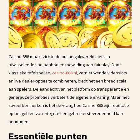
Casino 888 maakt zich in de online gokwereld met zijn
afwisselende spelaanbod en toewijding aan fair play. Door
klassieke tafelspellen,
casino-888.nl
, vernieuwende videoslots
en live dealer-opties te combineren, biedt het een breed scala
aan spelers. De aandacht van het platform op transparantie en
genereuze promoties verbetert de algehele ervaring. Maar met
zoveel kenmerken is het de vraag hoe Casino 888 zijn reputatie
op het gebied van integriteit en gebruikerstevredenheid kan
behouden.
Essentiële punten