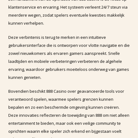
klantenservice en ervaring. Het systeem verleent 24/7 steun via
meerdere wegen, zodat spelers eventuele kwesties makkelijk
kunnen verhelpen.
Deze verbintenis is terug te merken in een intuïtieve
gebruikersinterface die is ontworpen voor vlotte navigatie en die
zowel nieuwkomers als ervaren gamers aanspreekt. Snelle
laadtijden en mobiele verbeteringen verbeteren de algehele
ervaring, waardoor gebruikers moeiteloos onderweg van games
kunnen genieten.
Bovendien beschikt 888 Casino over geavanceerde tools voor
verantwoord spelen, waarmee spelers grenzen kunnen
bepalen en zo een beschermde omgeving kunnen creëren.
Deze innovaties reflecteren de toewijding van 888 om niet alleen
entertainment te bieden, maar ook een veilige community te
oprichten waarin elke speler zich erkend en bijgestaan voelt