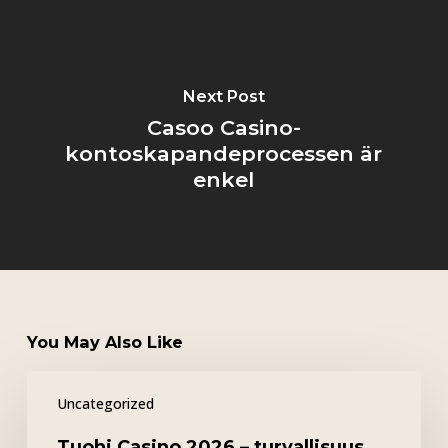
Next Post
Casoo Casino-
kontoskapandeprocessen är
enkel
You May Also Like
Tuohi
Uncategorized
Casino
2026
Tuohi Casino 2026 – turvallisuus,