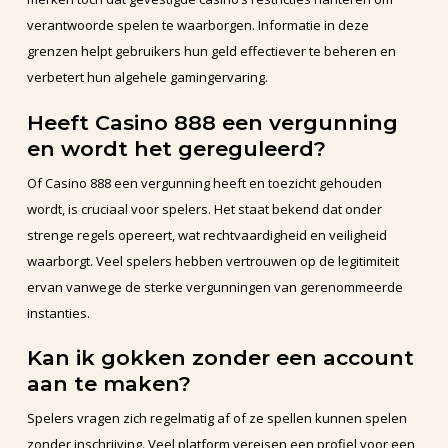
verantwoorde spelen te waarborgen. Informatie in deze
grenzen helpt gebruikers hun geld effectiever te beheren en
verbetert hun algehele gamingervaring.
Heeft Casino 888 een vergunning
en wordt het gereguleerd?
Of Casino 888 een vergunning heeft en toezicht gehouden
wordt, is cruciaal voor spelers. Het staat bekend dat onder
strenge regels opereert, wat rechtvaardigheid en veiligheid
waarborgt. Veel spelers hebben vertrouwen op de legitimiteit
ervan vanwege de sterke vergunningen van gerenommeerde
instanties.
Kan ik gokken zonder een account
aan te maken?
Spelers vragen zich regelmatig af of ze spellen kunnen spelen
zonder inschrijving. Veel platform vereisen een profiel voor een