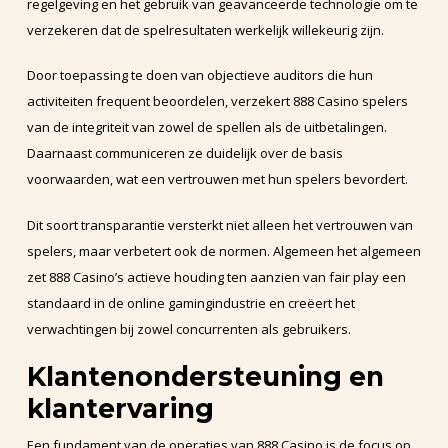
regelgeving en het gebruik van geavanceerde technologie om te
verzekeren dat de spelresultaten werkelijk willekeurig zijn.
Door toepassing te doen van objectieve auditors die hun
activiteiten frequent beoordelen, verzekert 888 Casino spelers
van de integriteit van zowel de spellen als de uitbetalingen.
Daarnaast communiceren ze duidelijk over de basis
voorwaarden, wat een vertrouwen met hun spelers bevordert.
Dit soort transparantie versterkt niet alleen het vertrouwen van
spelers, maar verbetert ook de normen. Algemeen het algemeen
zet 888 Casino’s actieve houding ten aanzien van fair play een
standaard in de online gamingindustrie en creëert het
verwachtingen bij zowel concurrenten als gebruikers.
Klantenondersteuning en
klantervaring
Een fundament van de operaties van 888 Casino is de focus op