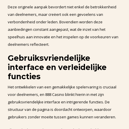
Deze originele aanpak bevordert niet enkel de betrokkenheid
van deelnemers, maar creëert ook een gevoelens van
verbondenheid onder leden. Bovendien worden deze
aanbiedingen constant aangepast, wat de inzet van het
speelhuis aan innovatie en het inspelen op de voorkeuren van
deelnemers reflecteert.
Gebruiksvriendelijke
interface en verleidelijke
functies
Het ontwikkelen van een gemakkelijke spelervaring is cruciaal
voor deelnemers, en 888 Casino blinkt hierin in met zijn
gebruiksvriendelijke interface en intrigerende functies. De
structuur van de pagina is doordacht ontworpen, waardoor
gebruikers zonder moeite tussen games kunnen veranderen.