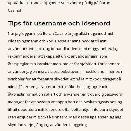
upptäcka alla spelmöjligheter som väntar på dig på Buran
Casino!
Tips för username och lösenord
När jag loggar in på Buran Casino är jag alltid noga med mitt
inloggningsnamn och kod. Dessa är mina nycklar till mitt
användarkonto, och jag behandlar dem med noggrannhet. Jag
rekommenderar att skapa ett unikt användarnamn som
återspeglar min karaktär men inte är för självklart. För lösenord
använder jag en mix av stora bokstäver, minuskler, nummer och
symboler för att förbättra skyddet. Att hålla mitt kod utdraget på
minst 12 tecken garanterar extra säkerhet. Jag lagrar min
åtkomstinformation säkert och använder en trovärdig password
manager för att avvärja att tappa bort det. Avslutningsvis ser jag
till att uppdatera mitt lösenord ofta; detta höjer inte bara skyddet
utan erbjuder mig också sinnesro. Med dessa tips anser jag mig
skyddad varje gång jag använder inloggning.