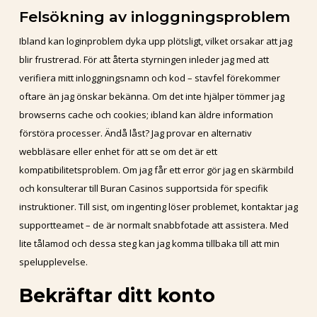
Felsökning av inloggningsproblem
Ibland kan loginproblem dyka upp plötsligt, vilket orsakar att jag
blir frustrerad. För att återta styrningen inleder jag med att
verifiera mitt inloggningsnamn och kod – stavfel förekommer
oftare än jag önskar bekänna. Om det inte hjälper tömmer jag
browserns cache och cookies; ibland kan äldre information
förstöra processer. Ändå låst? Jag provar en alternativ
webbläsare eller enhet för att se om det är ett
kompatibilitetsproblem. Om jag får ett error gör jag en skärmbild
och konsulterar till Buran Casinos supportsida för specifik
instruktioner. Till sist, om ingenting löser problemet, kontaktar jag
supportteamet – de är normalt snabbfotade att assistera. Med
lite tålamod och dessa steg kan jag komma tillbaka till att min
spelupplevelse.
Bekräftar ditt konto