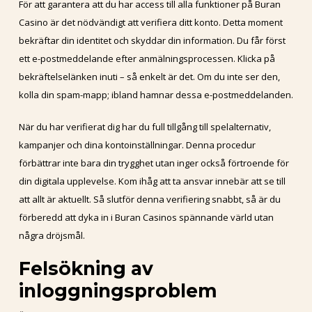
För att garantera att du har access till alla funktioner på Buran
Casino är det nödvändigt att verifiera ditt konto. Detta moment
bekräftar din identitet och skyddar din information. Du får först
ett e-postmeddelande efter anmälningsprocessen. Klicka på
bekräftelselänken inuti – så enkelt är det. Om du inte ser den,
kolla din spam-mapp; ibland hamnar dessa e-postmeddelanden.
När du har verifierat dig har du full tillgång till spelalternativ,
kampanjer och dina kontoinställningar. Denna procedur
förbättrar inte bara din trygghet utan inger också förtroende för
din digitala upplevelse. Kom ihåg att ta ansvar innebär att se till
att allt är aktuellt. Så slutför denna verifiering snabbt, så är du
förberedd att dyka in i Buran Casinos spännande värld utan
några dröjsmål.
Felsökning av
inloggningsproblem