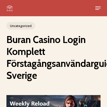
Skip
Menu
to
Close
main
Menu
content
Uncategorized
Buran Casino Login
Komplett
Förstagångsanvändargu
Sverige