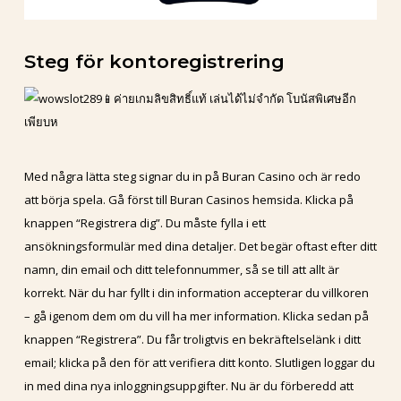
Steg för kontoregistrering
Med några lätta steg signar du in på Buran Casino och är redo
att börja spela. Gå först till Buran Casinos hemsida. Klicka på
knappen “Registrera dig”. Du måste fylla i ett
ansökningsformulär med dina detaljer. Det begär oftast efter ditt
namn, din email och ditt telefonnummer, så se till att allt är
korrekt. När du har fyllt i din information accepterar du villkoren
– gå igenom dem om du vill ha mer information. Klicka sedan på
knappen “Registrera”. Du får troligtvis en bekräftelselänk i ditt
email; klicka på den för att verifiera ditt konto. Slutligen loggar du
in med dina nya inloggningsuppgifter. Nu är du förberedd att