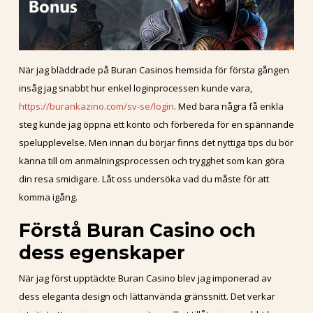
När jag bläddrade på Buran Casinos hemsida för första gången
insåg jag snabbt hur enkel loginprocessen kunde vara,
https://burankazino.com/sv-se/login
. Med bara några få enkla
steg kunde jag öppna ett konto och förbereda för en spännande
spelupplevelse. Men innan du börjar finns det nyttiga tips du bör
känna till om anmälningsprocessen och trygghet som kan göra
din resa smidigare. Låt oss undersöka vad du måste för att
komma igång.
Förstå Buran Casino och
dess egenskaper
När jag först upptäckte Buran Casino blev jag imponerad av
dess eleganta design och lättanvända gränssnitt. Det verkar