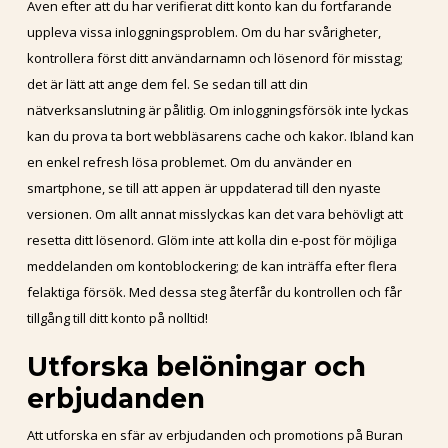
Även efter att du har verifierat ditt konto kan du fortfarande
uppleva vissa inloggningsproblem. Om du har svårigheter,
kontrollera först ditt användarnamn och lösenord för misstag;
det är lätt att ange dem fel. Se sedan till att din
nätverksanslutning är pålitlig. Om inloggningsförsök inte lyckas
kan du prova ta bort webbläsarens cache och kakor. Ibland kan
en enkel refresh lösa problemet. Om du använder en
smartphone, se till att appen är uppdaterad till den nyaste
versionen. Om allt annat misslyckas kan det vara behövligt att
resetta ditt lösenord. Glöm inte att kolla din e-post för möjliga
meddelanden om kontoblockering; de kan inträffa efter flera
felaktiga försök. Med dessa steg återfår du kontrollen och får
tillgång till ditt konto på nolltid!
Utforska belöningar och
erbjudanden
Att utforska en sfär av erbjudanden och promotions på Buran