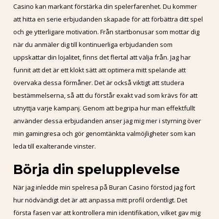
Casino kan markant förstärka din spelerfarenhet. Du kommer
att hitta en serie erbjudanden skapade för att förbättra ditt spel
och ge ytterligare motivation. Från startbonusar som mottar dig
när du anmäler dig till kontinuerliga erbjudanden som
uppskattar din lojalitet, finns det flertal att välja från. Jag har
funnit att det är ett klokt sätt att optimera mitt spelande att
övervaka dessa förmåner. Det är också viktigt att studera
bestämmelserna, så att du förstår exakt vad som krävs för att
utnyttja varje kampanj. Genom att begripa hur man effektfullt
använder dessa erbjudanden anser jag mig mer i styrning över
min gamingresa och gör genomtänkta valmöjligheter som kan
leda till exalterande vinster.
Börja din spelupplevelse
När jag inledde min spelresa på Buran Casino förstod jag fort
hur nödvändigt det är att anpassa mitt profil ordentligt. Det
första fasen var att kontrollera min identifikation, vilket gav mig