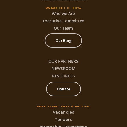
ABOUT
US
Who we Are
Executive Committee
Our Team
Our Blog
OUR PARTNERS
NEWSROOM
RESOURCES
Donate
WORK
WITH
US
Vacancies
Tenders