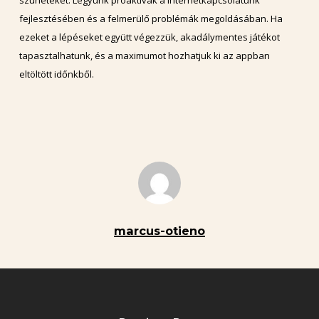
fejlesztésében és a felmerülő problémák megoldásában. Ha
ezeket a lépéseket együtt végezzük, akadálymentes játékot
tapasztalhatunk, és a maximumot hozhatjuk ki az appban
eltöltött időnkből.
marcus-otieno