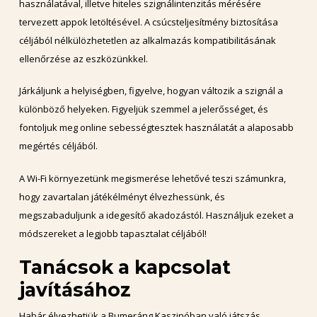
használatával, illetve hiteles szignálintenzitás mérésére
tervezett appok letöltésével. A csúcsteljesítmény biztosítása
céljából nélkülözhetetlen az alkalmazás kompatibilitásának
ellenőrzése az eszközünkkel.
Járkáljunk a helyiségben, figyelve, hogyan változik a szignál a
különböző helyeken. Figyeljük szemmel a jelerősséget, és
fontoljuk meg online sebességtesztek használatát a alaposabb
megértés céljából.
A Wi-Fi környezetünk megismerése lehetővé teszi számunkra,
hogy zavartalan játékélményt élvezhessünk, és
megszabaduljunk a idegesítő akadozástól. Használjuk ezeket a
módszereket a legjobb tapasztalat céljából!
Tanácsok a kapcsolat
javításához
Habár élvezhetjük a Bumeráng Kaszinóban való játszás