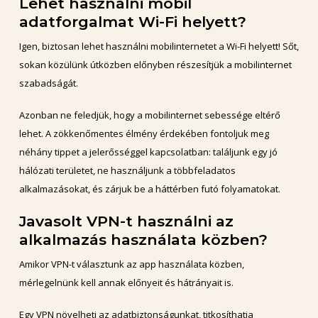
Lehet használni mobil
adatforgalmat Wi-Fi helyett?
Igen, biztosan lehet használni mobilinternetet a Wi-Fi helyett! Sőt,
sokan közülünk útközben előnyben részesítjük a mobilinternet
szabadságát.
Azonban ne feledjük, hogy a mobilinternet sebessége eltérő
lehet. A zökkenőmentes élmény érdekében fontoljuk meg
néhány tippet a jelerősséggel kapcsolatban: találjunk egy jó
hálózati területet, ne használjunk a többfeladatos
alkalmazásokat, és zárjuk be a háttérben futó folyamatokat.
Javasolt VPN-t használni az
alkalmazás használata közben?
Amikor VPN-t választunk az app használata közben,
mérlegelnünk kell annak előnyeit és hátrányait is.
Egy VPN növelheti az adatbiztonságunkat, titkosíthatja