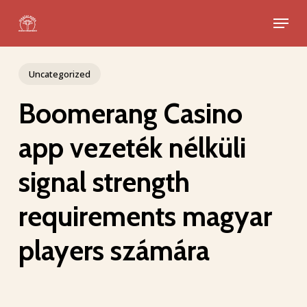
Skip
Menu
to
Close
main
Menu
content
Uncategorized
Boomerang Casino
app vezeték nélküli
signal strength
requirements magyar
players számára