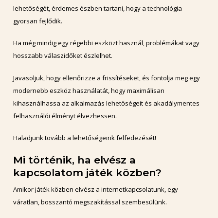
lehetőségét, érdemes észben tartani, hogy a technológia
gyorsan fejlődik.
Ha még mindig egy régebbi eszközt használ, problémákat vagy
hosszabb válaszidőket észlelhet.
Javasoljuk, hogy ellenőrizze a frissítéseket, és fontolja meg egy
modernebb eszköz használatát, hogy maximálisan
kihasználhassa az alkalmazás lehetőségeit és akadálymentes
felhasználói élményt élvezhessen.
Haladjunk tovább a lehetőségeink felfedezését!
Mi történik, ha elvész a
kapcsolatom játék közben?
Amikor játék közben elvész a internetkapcsolatunk, egy
váratlan, bosszantó megszakítással szembesülünk.