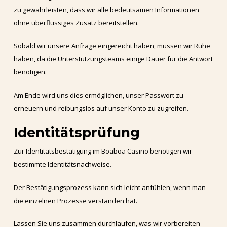
zu gewährleisten, dass wir alle bedeutsamen Informationen
ohne überflüssiges Zusatz bereitstellen.
Sobald wir unsere Anfrage eingereicht haben, müssen wir Ruhe
haben, da die Unterstützungsteams einige Dauer für die Antwort
benötigen.
Am Ende wird uns dies ermöglichen, unser Passwort zu
erneuern und reibungslos auf unser Konto zu zugreifen.
Identitätsprüfung
Zur Identitätsbestätigung im Boaboa Casino benötigen wir
bestimmte Identitätsnachweise.
Der Bestätigungsprozess kann sich leicht anfühlen, wenn man
die einzelnen Prozesse verstanden hat.
Lassen Sie uns zusammen durchlaufen, was wir vorbereiten