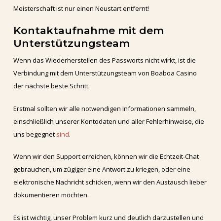
Meisterschaft ist nur einen Neustart entfernt!
Kontaktaufnahme mit dem
Unterstützungsteam
Wenn das Wiederherstellen des Passworts nicht wirkt, ist die
Verbindung mit dem Unterstützungsteam von Boaboa Casino
der nächste beste Schritt.
Erstmal sollten wir alle notwendigen Informationen sammeln,
einschließlich unserer Kontodaten und aller Fehlerhinweise, die
uns begegnet
sind
.
Wenn wir den Support erreichen, können wir die Echtzeit-Chat
gebrauchen, um zügiger eine Antwort zu kriegen, oder eine
elektronische Nachricht schicken, wenn wir den Austausch lieber
dokumentieren möchten.
Es ist wichtig, unser Problem kurz und deutlich darzustellen und