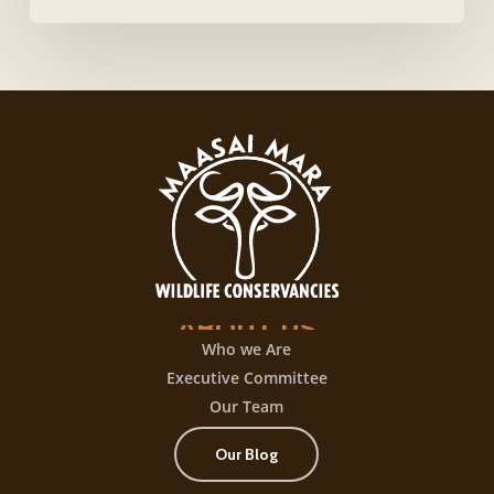
caliente
login,
desata
una
experiencia
de
juego
con
+300
título
ABOUT
US
Who we Are
Executive Committee
Our Team
Our Blog