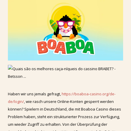
Haben wir uns jemals gefragt,
https://boaboa-casino.org/de-
de/login/
, wie rasch unsere Online-Konten gesperrt werden
können? Spielern in Deutschland, die mit Boaboa Casino dieses
Problem haben, steht ein strukturierter Prozess zur Verfügung,
um wieder Zugriff zu erhalten. Von der Überprüfung der