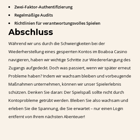
Zwei-Faktor-Authentifizierung
Regelmäßige Audits
Richtlinien für verantwortungsvolles Spielen
Abschluss
Während wir uns durch die Schwierigkeiten bei der
Wiederherstellung eines gesperrten Kontos im Boaboa Casino
navigieren, haben wir wichtige Schritte zur Wiedererlangung des
Zugangs aufgedeckt. Doch was passiert, wenn wir später erneut
Probleme haben? Indem wir wachsam bleiben und vorbeugende
Maßnahmen unternehmen, können wir unser Spielerlebnis
schützen. Denken Sie daran: Der Spielspaß sollte nicht durch
Kontoprobleme getrübt werden. Bleiben Sie also wachsam und
erleben Sie die Spannung, die Sie erwartet – nur einen Login
entfernt von Ihrem nächsten Abenteuer!