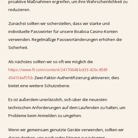
proaktive Maßnahmen ergreifen, um ihre Wahrscheinlichkeit zu
reduzieren.
Zunächst sollten wir sicherstellen, dass wir starke und
individuelle Passwörter für unsere Boaboa Casino-Konten
verwenden. Regelmäßige Passwortänderungen erhöhen die
Sicherheit.
Als nächstes sollten wir so oft wie möglich die
https://www.ft.com/content/24170648-bd33-426c-858f-
434154af5fcb
Zwei-Faktor-Authentifizierung aktivieren; dies
bietet eine weitere Schutzebene.
Es ist außerdem unerlässlich, sich über die neuesten
technischen Anforderungen auf dem Laufenden zu halten, um
Probleme beim Anmelden zu umgehen.
Wenn wir gemeinsam genutzte Geräte verwenden, sollten wir
daran denken, uns nach jeder Sitzung auszuloggen.