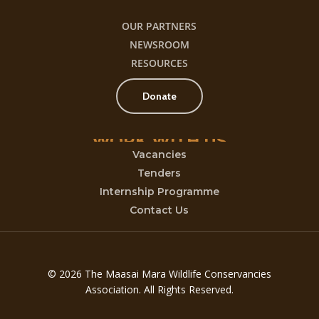
OUR PARTNERS
NEWSROOM
RESOURCES
Donate
WORK
WITH
US
Vacancies
Tenders
Internship Programme
Contact Us
© 2026 The Maasai Mara Wildlife Conservancies
Association. All Rights Reserved.