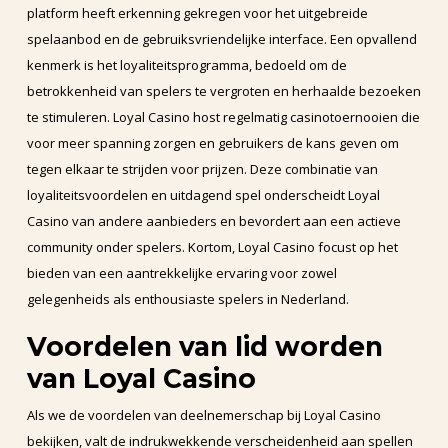
platform heeft erkenning gekregen voor het uitgebreide
spelaanbod en de gebruiksvriendelijke interface. Een opvallend
kenmerk is het loyaliteitsprogramma, bedoeld om de
betrokkenheid van spelers te vergroten en herhaalde bezoeken
te stimuleren. Loyal Casino host regelmatig casinotoernooien die
voor meer spanning zorgen en gebruikers de kans geven om
tegen elkaar te strijden voor prijzen. Deze combinatie van
loyaliteitsvoordelen en uitdagend spel onderscheidt Loyal
Casino van andere aanbieders en bevordert aan een actieve
community onder spelers. Kortom, Loyal Casino focust op het
bieden van een aantrekkelijke ervaring voor zowel
gelegenheids als enthousiaste spelers in Nederland.
Voordelen van lid worden
van Loyal Casino
Als we de voordelen van deelnemerschap bij Loyal Casino
bekijken, valt de indrukwekkende verscheidenheid aan spellen