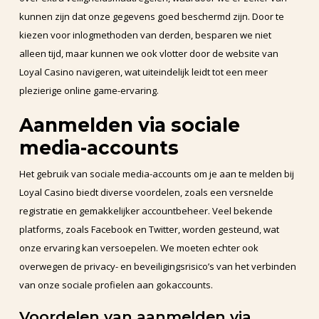
kunnen zijn dat onze gegevens goed beschermd zijn. Door te
kiezen voor inlogmethoden van derden, besparen we niet
alleen tijd, maar kunnen we ook vlotter door de website van
Loyal Casino navigeren, wat uiteindelijk leidt tot een meer
plezierige online game-ervaring.
Aanmelden via sociale
media-accounts
Het gebruik van sociale media-accounts om je aan te melden bij
Loyal Casino biedt diverse voordelen, zoals een versnelde
registratie en gemakkelijker accountbeheer. Veel bekende
platforms, zoals Facebook en Twitter, worden gesteund, wat
onze ervaring kan versoepelen. We moeten echter ook
overwegen de privacy- en beveiligingsrisico’s van het verbinden
van onze sociale profielen aan gokaccounts.
Voordelen van aanmelden via