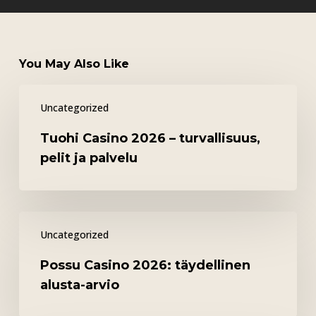
You May Also Like
Tuohi
Uncategorized
Casino
2026
Tuohi Casino 2026 – turvallisuus,
–
pelit ja palvelu
turvallisuus,
pelit
ja
Possu
palvelu
Uncategorized
Casino
2026:
Possu Casino 2026: täydellinen
täydellinen
alusta-arvio
alusta-
arvio