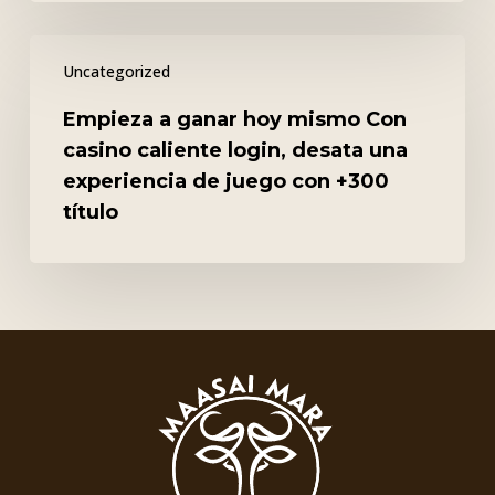
Empieza
Uncategorized
a
ganar
Empieza a ganar hoy mismo Con
hoy
casino caliente login, desata una
mismo
experiencia de juego con +300
Con
título
casino
caliente
login,
desata
una
experiencia
de
juego
con
+300