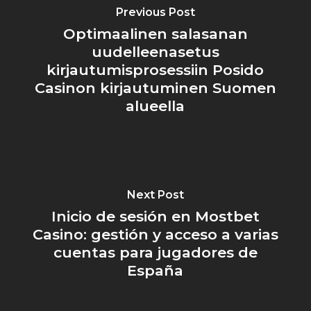
Previous Post
Optimaalinen salasanan
uudelleenasetus
kirjautumisprosessiin Posido
Casinon kirjautuminen Suomen
alueella
Next Post
Inicio de sesión en Mostbet
Casino: gestión y acceso a varias
cuentas para jugadores de
España