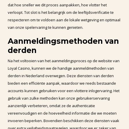
dat hoe sneller we dit proces aanpakken, hoe vlotter het
verloopt. Tot slot is het belangrijk om de leeftijdsverificatie te
respecteren om te voldoen aan de lokale wetgeving en optimaal
van onze spelervaring te kunnen genieten.
Aanmeldingsmethoden van
derden
Na het voltooien van het aanmeldingsproces op de website van
Loyal Casino, kunnen we de handige aanmeldmethoden van
derden in Nederland overwegen. Deze diensten van derden
bieden een efficiënte aanpak, waardoor we reeds bestaande
accounts kunnen gebruiken voor een vlottere inlogervaring. Het
gebruik van zulke methoden kan onze gebruikerservaring
aanzienlijk verbeteren, omdat ze de authenticatie
vereenvoudigen en de hoeveelheid informatie die we moeten
invoeren beperken. Bovendien beschikken deze diensten vaak
over extra veiligheidsmaatregelen, waardoor we er zeker van