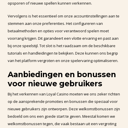
opsporen of nieuwe spellen kunnen verkennen.
Vervolgens is het essentieel om onze accountinstellingen aan te
stemmen aan onze preferenties. Het configureren van
betaalmethoden en opties voor verantwoord spelen moet
voorrang krijgen. Dit garandeert een vlotte ervaring en past aan
bij onze speelstijl. Tot slot is het raadzaam om de beschikbare
tutorials en handleidingen te bekijken. Deze kunnen ons begrip
van het platform vergroten en onze spelervaring optimaliseren.
Aanbiedingen en bonussen
voor nieuwe gebruikers
Bij het verkennen van Loyal Casino moeten we ons zeker richten
op de aansprekende promoties en bonussen die speciaal voor
nieuwe gebruikers zijn ontworpen. Deze welkomstbonussen zijn
bedoeld om ons een goede start te geven. Meestal komen we
welkomstbonussen tegen, die vaak bestaan uit een vergroting