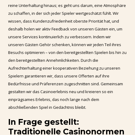
reine Unterhaltung hinaus; es geht uns darum, eine Atmosphäre
zu schaffen, in der sich jeder Spieler wertgeschätzt fühlt. Wir
wissen, dass Kundenzufriedenheit oberste Priorität hat, und
deshalb holen wir aktiv Feedback von unseren Gästen ein, um
unsere Services kontinuierlich zu verbessern. Indem wir
unseren Gästen Gehör schenken, können wir jeden Teil ihres
Besuchs optimieren – von den bereitgestellten Spielen bis hin zu
den bereitgestellten Annehmlichkeiten. Durch die
Aufrechterhaltung einer kooperativen Beziehung zu unseren
Spielern garantieren wir, dass unsere Offerten auf ihre
Bedürfnisse und Präferenzen zugeschnitten sind. Gemeinsam
gestalten wir das Casinoerlebnis neu und kreieren so ein
einprägsames Erlebnis, das noch lange nach dem
abschließenden Spiel in Gedächtnis bleibt.
In Frage gestellt:
Traditionelle Casinonormen