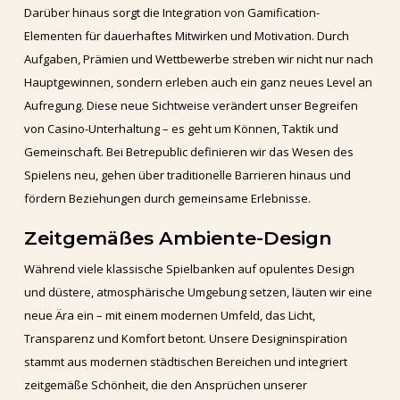
Darüber hinaus sorgt die Integration von Gamification-
Elementen für dauerhaftes Mitwirken und Motivation. Durch
Aufgaben, Prämien und Wettbewerbe streben wir nicht nur nach
Hauptgewinnen, sondern erleben auch ein ganz neues Level an
Aufregung. Diese neue Sichtweise verändert unser Begreifen
von Casino-Unterhaltung – es geht um Können, Taktik und
Gemeinschaft. Bei Betrepublic definieren wir das Wesen des
Spielens neu, gehen über traditionelle Barrieren hinaus und
fördern Beziehungen durch gemeinsame Erlebnisse.
Zeitgemäßes Ambiente-Design
Während viele klassische Spielbanken auf opulentes Design
und düstere, atmosphärische Umgebung setzen, läuten wir eine
neue Ära ein – mit einem modernen Umfeld, das Licht,
Transparenz und Komfort betont. Unsere Designinspiration
stammt aus modernen städtischen Bereichen und integriert
zeitgemäße Schönheit, die den Ansprüchen unserer