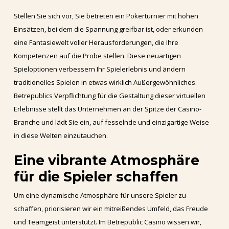
Stellen Sie sich vor, Sie betreten ein Pokerturnier mit hohen
Einsätzen, bei dem die Spannung greifbar ist, oder erkunden
eine Fantasiewelt voller Herausforderungen, die Ihre
Kompetenzen auf die Probe stellen. Diese neuartigen
Spieloptionen verbessern Ihr Spielerlebnis und ändern
traditionelles Spielen in etwas wirklich Außergewöhnliches.
Betrepublics Verpflichtung für die Gestaltung dieser virtuellen
Erlebnisse stellt das Unternehmen an der Spitze der Casino-
Branche und lädt Sie ein, auf fesselnde und einzigartige Weise
in diese Welten einzutauchen.
Eine vibrante Atmosphäre
für die Spieler schaffen
Um eine dynamische Atmosphäre für unsere Spieler zu
schaffen, priorisieren wir ein mitreißendes Umfeld, das Freude
und Teamgeist unterstützt. Im Betrepublic Casino wissen wir,