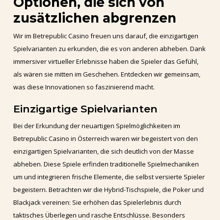
Optionen, die sich von
zusätzlichen abgrenzen
Wir im Betrepublic Casino freuen uns darauf, die einzigartigen
Spielvarianten zu erkunden, die es von anderen abheben. Dank
immersiver virtueller Erlebnisse haben die Spieler das Gefühl,
als wären sie mitten im Geschehen. Entdecken wir gemeinsam,
was diese Innovationen so faszinierend macht.
Einzigartige Spielvarianten
Bei der Erkundung der neuartigen Spielmöglichkeiten im
Betrepublic Casino in Österreich waren wir begeistert von den
einzigartigen Spielvarianten, die sich deutlich von der Masse
abheben. Diese Spiele erfinden traditionelle Spielmechaniken
um und integrieren frische Elemente, die selbst versierte Spieler
begeistern. Betrachten wir die Hybrid-Tischspiele, die Poker und
Blackjack vereinen: Sie erhöhen das Spielerlebnis durch
taktisches Überlegen und rasche Entschlüsse. Besonders