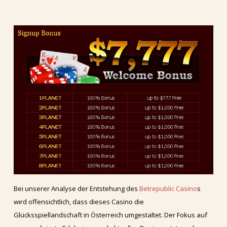
Bei unserer Analyse der Entstehung des
Betrepublic Casino
s
wird offensichtlich, dass dieses Casino die
Glücksspiellandschaft in Österreich umgestaltet. Der Fokus auf