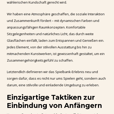
wählerischen Kundschaft gerecht wird.
Wir haben eine Atmosphäre geschaffen, die soziale Interaktion
und Zusammenkunft fördert – mit dynamischen Farben und
anpassungsfähigen Raumkonzepten. Komfortable
Sitzgelegenheiten und natürliches Licht, das durch weite
Glasflächen einfällt, laden zum Entspannen und Genießen ein.
Jedes Element, von der stilvollen Ausstattung bis hin zu
mitmachenden Kunstwerken, ist gewissenhaft gestaltet, um ein
Zusammengehörigkeitsgefühl zu schaffen.
Letztendlich definieren wir das Spielbank-Erlebnis neu und
sorgen dafür, dass es nicht nur ums Spielen geht, sondern auch
darum, eine stilvolle und einladende Umgebung zu erleben.
Einzigartige Taktiken zur
Einbindung von Anfängern