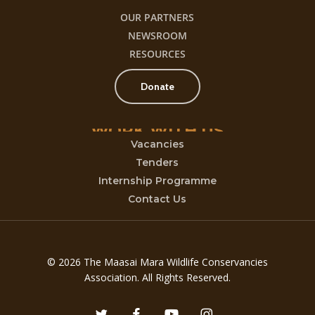
OUR PARTNERS
NEWSROOM
RESOURCES
Donate
WORK
WITH
US
Vacancies
Tenders
Internship Programme
Contact Us
© 2026 The Maasai Mara Wildlife Conservancies
Association. All Rights Reserved.
twitter
facebook
youtube
instagram