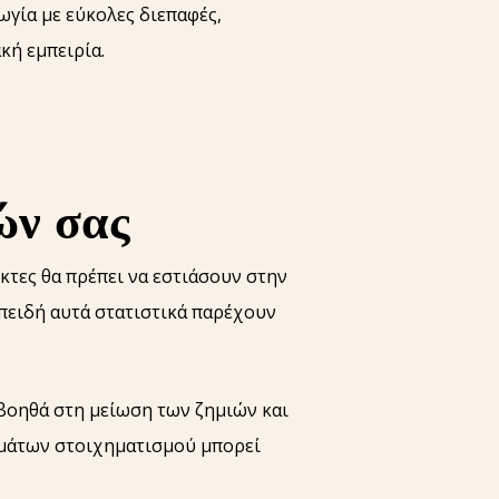
ωγία με εύκολες διεπαφές,
κή εμπειρία.
ών σας
ίκτες θα πρέπει να εστιάσουν στην
επειδή αυτά στατιστικά παρέχουν
 βοηθά στη μείωση των ζημιών και
ημάτων στοιχηματισμού μπορεί