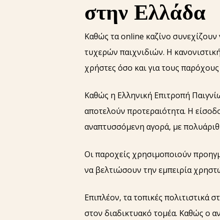
στην Ελλάδα
Καθώς τα online καζίνο συνεχίζουν 
τυχερών παιχνιδιών. Η κανονιστικ
χρήστες όσο και για τους παρόχους
Καθώς η Ελληνική Επιτροπή Παιγνίω
αποτελούν προτεραιότητα. Η είσοδ
αναπτυσσόμενη αγορά, με πολυάριθ
Οι παροχείς χρησιμοποιούν προηγμ
να βελτιώσουν την εμπειρία χρηστώ
Επιπλέον, τα τοπικές πολιτιστικά 
στον διαδικτυακό τομέα. Καθώς ο α