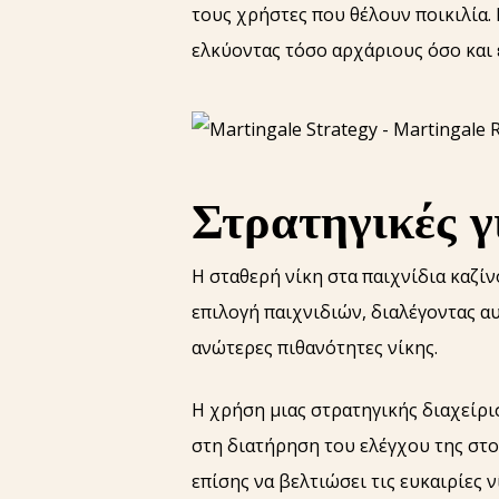
τους χρήστες που θέλουν ποικιλία. 
ελκύοντας τόσο αρχάριους όσο και 
Στρατηγικές γ
Η σταθερή νίκη στα παιχνίδια καζίν
επιλογή παιχνιδιών, διαλέγοντας α
ανώτερες πιθανότητες νίκης.
Η χρήση μιας στρατηγικής διαχείρι
στη διατήρηση του ελέγχου της σ
επίσης να βελτιώσει τις ευκαιρίες ν