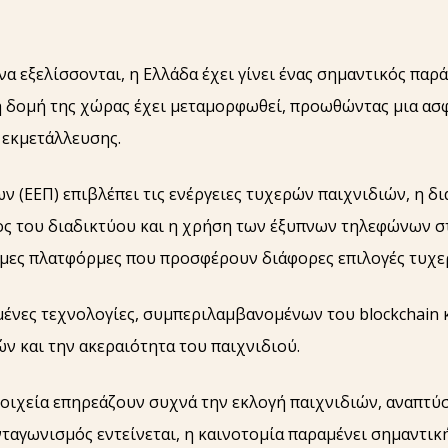
να εξελίσσονται, η Ελλάδα έχει γίνει ένας σημαντικός παρ
ή δομή της χώρας έχει μεταμορφωθεί, προωθώντας μια ασ
 εκμετάλλευσης.
ν (ΕΕΠ) επιβλέπει τις ενέργειες τυχερών παιχνιδιών, η δ
ος του διαδικτύου και η χρήση των έξυπνων τηλεφώνων σ
μες πλατφόρμες που προσφέρουν διάφορες επιλογές τυχε
ένες τεχνολογίες, συμπεριλαμβανομένων του blockchain κ
ν και την ακεραιότητα του παιχνιδιού.
στοιχεία επηρεάζουν συχνά την εκλογή παιχνιδιών, αναπτ
νταγωνισμός εντείνεται, η καινοτομία παραμένει σημαντι