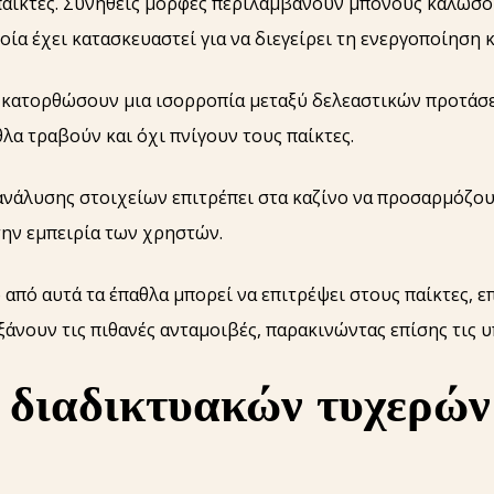
παίκτες. Συνήθεις μορφές περιλαμβάνουν μπόνους καλωσο
ία έχει κατασκευαστεί για να διεγείρει τη ενεργοποίηση κ
α κατορθώσουν μια ισορροπία μεταξύ δελεαστικών προτάσ
λα τραβούν και όχι πνίγουν τους παίκτες.
ανάλυσης στοιχείων επιτρέπει στα καζίνο να προσαρμόζο
την εμπειρία των χρηστών.
πό αυτά τα έπαθλα μπορεί να επιτρέψει στους παίκτες, ε
νουν τις πιθανές ανταμοιβές, παρακινώντας επίσης τις υ
 διαδικτυακών τυχερών