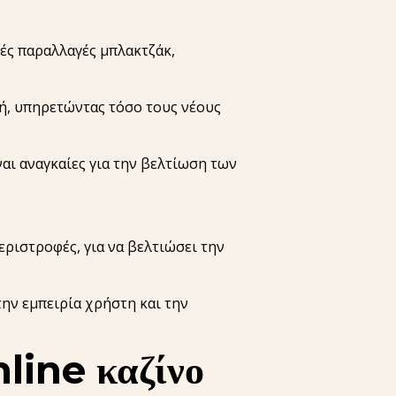
ές παραλλαγές μπλακτζάκ,
ή, υπηρετώντας τόσο τους νέους
αι αναγκαίες για την βελτίωση των
ριστροφές, για να βελτιώσει την
ην εμπειρία χρήστη και την
nline καζίνο