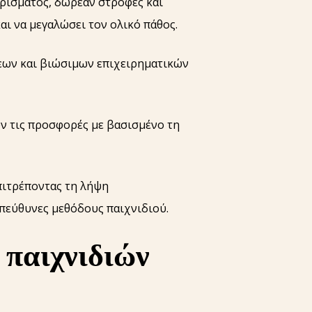
ρίσματος, δωρεάν στροφές και
αι να μεγαλώσει τον ολικό πάθος.
εων και βιώσιμων επιχειρηματικών
υν τις προσφορές με βασισμένο τη
πιτρέποντας τη λήψη
πεύθυνες μεθόδους παιχνιδιού.
 παιχνιδιών