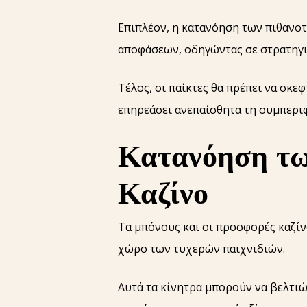
Επιπλέον, η κατανόηση των πιθανο
αποφάσεων, οδηγώντας σε στρατηγι
Τέλος, οι παίκτες θα πρέπει να σκ
επηρεάσει ανεπαίσθητα τη συμπεριφ
Κατανόηση τω
Καζίνο
Τα μπόνους και οι προσφορές καζίνο
χώρο των τυχερών παιχνιδιών.
Αυτά τα κίνητρα μπορούν να βελτι