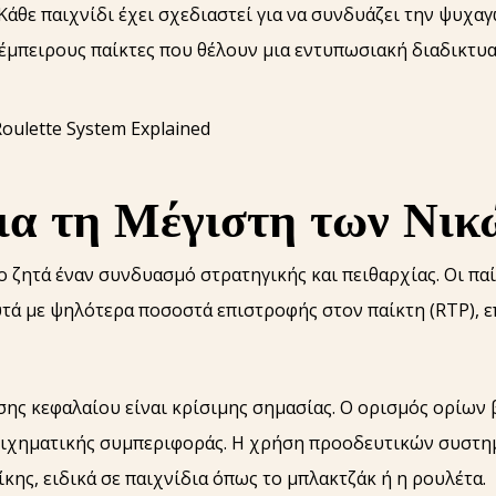
Κάθε παιχνίδι έχει σχεδιαστεί για να συνδυάζει την ψυχαγ
έμπειρους παίκτες που θέλουν μια εντυπωσιακή διαδικτυα
ια τη Μέγιστη των Νικ
ο ζητά έναν συνδυασμό στρατηγικής και πειθαρχίας. Οι πα
υτά με ψηλότερα ποσοστά επιστροφής στον παίκτη (RTP), 
σης κεφαλαίου είναι κρίσιμης σημασίας. Ο ορισμός ορίων
τοιχηματικής συμπεριφοράς. Η χρήση προοδευτικών συστ
ίκης, ειδικά σε παιχνίδια όπως το μπλακτζάκ ή η ρουλέτα.