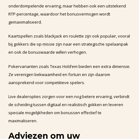
onderdompelende ervaring, maar hebben ook een uitstekend
RTP-percentage, waardoor het bonusvermogen wordt
gemaximaliseerd.
Kaartspellen zoals blackjack en roulette zijn ook populair, vooral
bij gokkers die op missie zijn naar een strategische spelaanpak
en ook de bonuswaarde willen verhogen.
Pokervarianten zoals Texas Hold’em bieden een extra dimensie.
Ze verenigen bekwaamheid en fortuin en zijn daarom
aansprekend voor competitieve spelers.
Live dealeropties zorgen voor een nog betere ervaring, verbindt
de scheiding tussen digitaal en realistisch gokken en leveren
speciale mogelijkheden om bonussen effectief te
maximaliseren.
Adviezen om uw