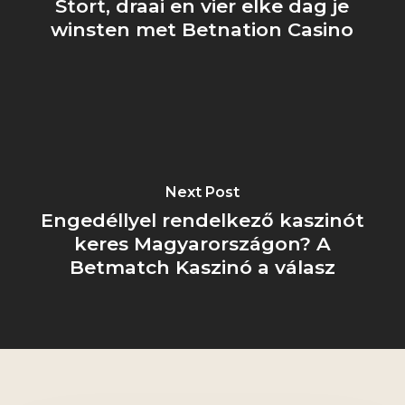
Stort, draai en vier elke dag je
winsten met Betnation Casino
Next Post
Engedéllyel rendelkező kaszinót
keres Magyarországon? A
Betmatch Kaszinó a válasz