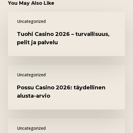
You May Also Like
Tuohi
Uncategorized
Casino
2026
Tuohi Casino 2026 – turvallisuus,
–
pelit ja palvelu
turvallisuus,
pelit
ja
Possu
palvelu
Uncategorized
Casino
2026:
Possu Casino 2026: täydellinen
täydellinen
alusta-arvio
alusta-
arvio
Empieza
Uncategorized
a