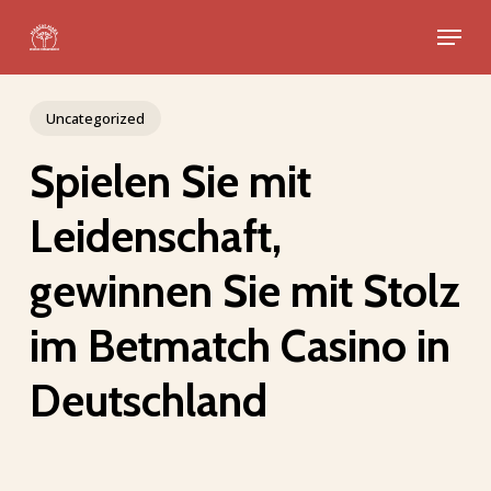
Skip
Menu
to
Close
main
Menu
content
Uncategorized
Spielen Sie mit
Leidenschaft,
gewinnen Sie mit Stolz
im Betmatch Casino in
Deutschland