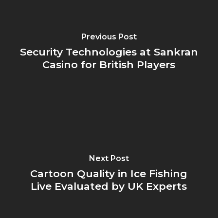
Previous Post
Security Technologies at Sankran
Casino for British Players
Next Post
Cartoon Quality in Ice Fishing
Live Evaluated by UK Experts