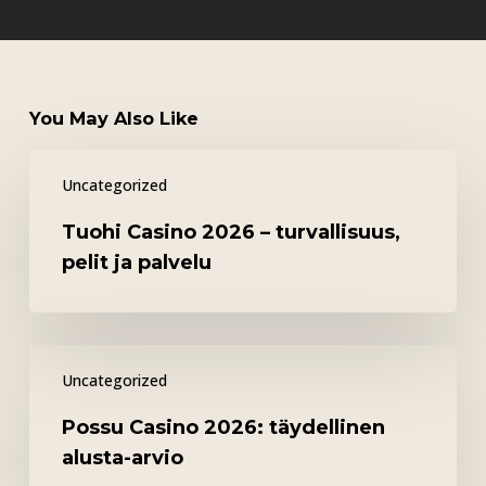
You May Also Like
Tuohi
Uncategorized
Casino
2026
Tuohi Casino 2026 – turvallisuus,
–
pelit ja palvelu
turvallisuus,
pelit
ja
Possu
palvelu
Uncategorized
Casino
2026:
Possu Casino 2026: täydellinen
täydellinen
alusta-arvio
alusta-