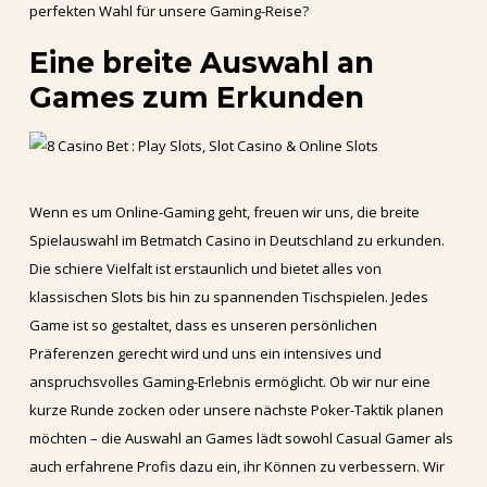
perfekten Wahl für unsere Gaming-Reise?
Eine breite Auswahl an
Games zum Erkunden
Wenn es um Online-Gaming geht, freuen wir uns, die breite
Spielauswahl im Betmatch Casino in Deutschland zu erkunden.
Die schiere Vielfalt ist erstaunlich und bietet alles von
klassischen Slots bis hin zu spannenden Tischspielen. Jedes
Game ist so gestaltet, dass es unseren persönlichen
Präferenzen gerecht wird und uns ein intensives und
anspruchsvolles Gaming-Erlebnis ermöglicht. Ob wir nur eine
kurze Runde zocken oder unsere nächste Poker-Taktik planen
möchten – die Auswahl an Games lädt sowohl Casual Gamer als
auch erfahrene Profis dazu ein, ihr Können zu verbessern. Wir