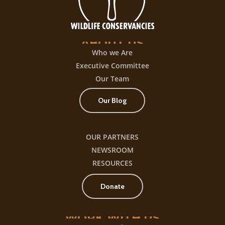
+300
título
ABOUT
US
Who we Are
Executive Committee
Our Team
Our Blog
OUR PARTNERS
NEWSROOM
RESOURCES
Donate
WORK
WITH
US