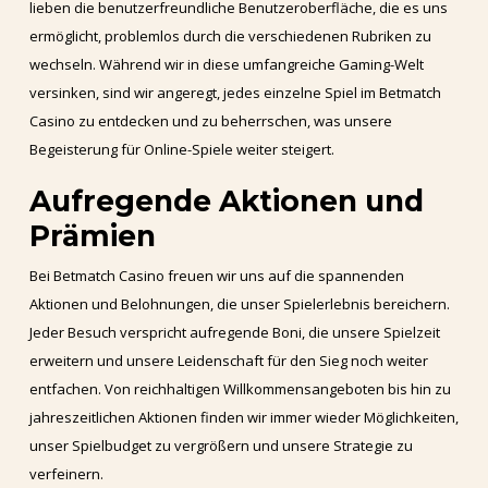
lieben die benutzerfreundliche Benutzeroberfläche, die es uns
ermöglicht, problemlos durch die verschiedenen Rubriken zu
wechseln. Während wir in diese umfangreiche Gaming-Welt
versinken, sind wir angeregt, jedes einzelne Spiel im Betmatch
Casino zu entdecken und zu beherrschen, was unsere
Begeisterung für Online-Spiele weiter steigert.
Aufregende Aktionen und
Prämien
Bei Betmatch Casino freuen wir uns auf die spannenden
Aktionen und Belohnungen, die unser Spielerlebnis bereichern.
Jeder Besuch verspricht aufregende Boni, die unsere Spielzeit
erweitern und unsere Leidenschaft für den Sieg noch weiter
entfachen. Von reichhaltigen Willkommensangeboten bis hin zu
jahreszeitlichen Aktionen finden wir immer wieder Möglichkeiten,
unser Spielbudget zu vergrößern und unsere Strategie zu
verfeinern.