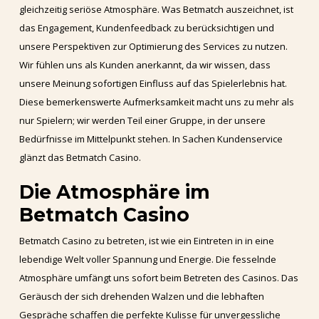
gleichzeitig seriöse Atmosphäre. Was Betmatch auszeichnet, ist
das Engagement, Kundenfeedback zu berücksichtigen und
unsere Perspektiven zur Optimierung des Services zu nutzen.
Wir fühlen uns als Kunden anerkannt, da wir wissen, dass
unsere Meinung sofortigen Einfluss auf das Spielerlebnis hat.
Diese bemerkenswerte Aufmerksamkeit macht uns zu mehr als
nur Spielern; wir werden Teil einer Gruppe, in der unsere
Bedürfnisse im Mittelpunkt stehen. In Sachen Kundenservice
glänzt das Betmatch Casino.
Die Atmosphäre im
Betmatch Casino
Betmatch Casino zu betreten, ist wie ein Eintreten in in eine
lebendige Welt voller Spannung und Energie. Die fesselnde
Atmosphäre umfängt uns sofort beim Betreten des Casinos. Das
Geräusch der sich drehenden Walzen und die lebhaften
Gespräche schaffen die perfekte Kulisse für unvergessliche