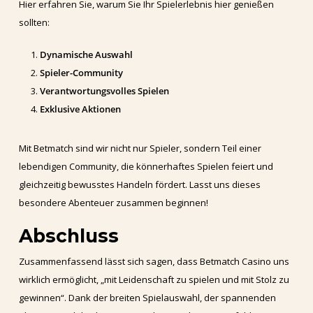
Hier erfahren Sie, warum Sie Ihr Spielerlebnis hier genießen
sollten:
Dynamische Auswahl
Spieler-Community
Verantwortungsvolles Spielen
Exklusive Aktionen
Mit Betmatch sind wir nicht nur Spieler, sondern Teil einer
lebendigen Community, die könnerhaftes Spielen feiert und
gleichzeitig bewusstes Handeln fördert. Lasst uns dieses
besondere Abenteuer zusammen beginnen!
Abschluss
Zusammenfassend lässt sich sagen, dass Betmatch Casino uns
wirklich ermöglicht, „mit Leidenschaft zu spielen und mit Stolz zu
gewinnen“. Dank der breiten Spielauswahl, der spannenden