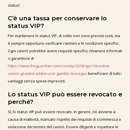
status!
C’è una tassa per conservare lo
status VIP?
Per mantenere lo status VIP, di solito non sono previsti costi, ma
è sempre opportuno verificare i termini e le condizioni specifici.
Ogni casinò potrebbe avere requisiti specifici; rimanere informati
ci garantisce di
https://www.theguardian.com/society/2019/apr/14/online-
casino-goaded-addict-user-gamble-leovegas
beneficiare di tutti i
vantaggi senza spese imprevisti.
Lo status VIP può essere revocato e
perché?
Sì, lo status VIP può essere revocato. In genere, ciò avviene a
causa di inattività, mancato rispetto dei requisiti di scommessa o
violazione dei termini del casinò. Essere diligenti e rispettare le