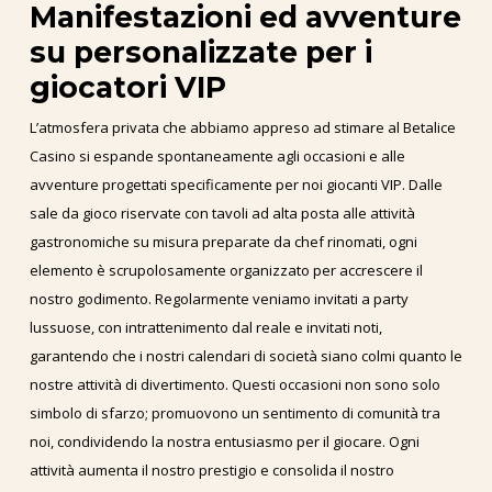
Manifestazioni ed avventure
su personalizzate per i
giocatori VIP
L’atmosfera privata che abbiamo appreso ad stimare al Betalice
Casino si espande spontaneamente agli occasioni e alle
avventure progettati specificamente per noi giocanti VIP. Dalle
sale da gioco riservate con tavoli ad alta posta alle attività
gastronomiche su misura preparate da chef rinomati, ogni
elemento è scrupolosamente organizzato per accrescere il
nostro godimento. Regolarmente veniamo invitati a party
lussuose, con intrattenimento dal reale e invitati noti,
garantendo che i nostri calendari di società siano colmi quanto le
nostre attività di divertimento. Questi occasioni non sono solo
simbolo di sfarzo; promuovono un sentimento di comunità tra
noi, condividendo la nostra entusiasmo per il giocare. Ogni
attività aumenta il nostro prestigio e consolida il nostro