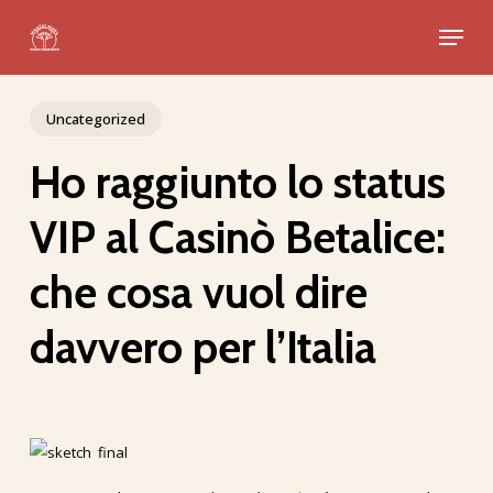
Skip
Menu
to
Close
main
Menu
content
Uncategorized
Ho raggiunto lo status
VIP al Casinò Betalice:
che cosa vuol dire
davvero per l’Italia