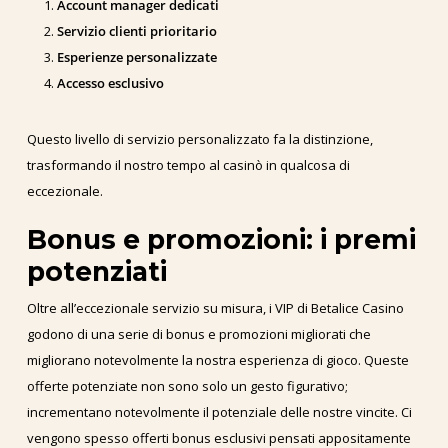
Account manager dedicati
Servizio clienti prioritario
Esperienze personalizzate
Accesso esclusivo
Questo livello di servizio personalizzato fa la distinzione,
trasformando il nostro tempo al casinò in qualcosa di
eccezionale.
Bonus e promozioni: i premi
potenziati
Oltre all’eccezionale servizio su misura, i VIP di Betalice Casino
godono di una serie di bonus e promozioni migliorati che
migliorano notevolmente la nostra esperienza di gioco. Queste
offerte potenziate non sono solo un gesto figurativo;
incrementano notevolmente il potenziale delle nostre vincite. Ci
vengono spesso offerti bonus esclusivi pensati appositamente