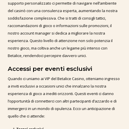
supporto personalizzato ci permette di navigare nell’ambiente
del casinò con una consulenza esperta, aumentando la nostra
soddisfazione complessiva. Che si tratti di consigli tattici,
raccomandazioni di gioco o informazioni sulle promozioni, il
nostro account manager si dedica a migliorare la nostra
esperienza. Questo livello di attenzione non solo potenzia il
nostro gioco, ma coltiva anche un legame più intenso con
Betalice, rendendoci percepire davvero unici.
Accessi per eventi esclusivi
Quando ci uniamo ai VIP del Betalice Casino, otteniamo ingresso
a inviti esclusivi a occasioni unici che innalzano la nostra
esperienza di gioco a inediti orizzonti. Questi eventi ci danno
l’opportunità di connetterci con altri partecipanti d’azzardo e di
immergerci in un mondo di opulenza. Ecco un anticipazione di
quello che ci attende: