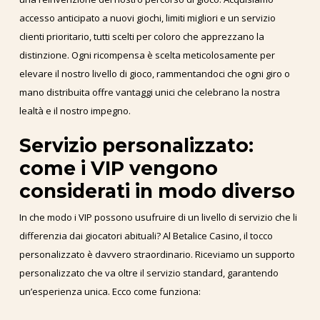
accesso anticipato a nuovi giochi, limiti migliori e un servizio
clienti prioritario, tutti scelti per coloro che apprezzano la
distinzione. Ogni ricompensa è scelta meticolosamente per
elevare il nostro livello di gioco, rammentandoci che ogni giro o
mano distribuita offre vantaggi unici che celebrano la nostra
lealtà e il nostro impegno.
Servizio personalizzato:
come i VIP vengono
considerati in modo diverso
In che modo i VIP possono usufruire di un livello di servizio che li
differenzia dai giocatori abituali? Al Betalice Casino, il tocco
personalizzato è davvero straordinario. Riceviamo un supporto
personalizzato che va oltre il servizio standard, garantendo
un’esperienza unica. Ecco come funziona: