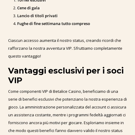
Tornei esclusivi
Cene di gala
Lancio di titoli privati
Fughe di fine settimana tutto compreso
Ciascun accesso aumenta il nostro status, creando ricordi che
rafforzano la nostra avventura VIP. Sfruttiamo completamente
questo vantaggio!
Vantaggi esclusivi per i soci
VIP
Come componenti VIP di Betalice Casino, beneficiamo di una
serie di benefici esclusivi che potenziano la nostra esperienza di
gioco. La amministrazione personalizzata del account ci assicura
un assistenza costante, mentre i programmi fedeltà aggiornati ci
forniscono ancora più motivi per giocare. Esploriamo insieme in
che modo questi benefici fanno davvero valido il nostro status