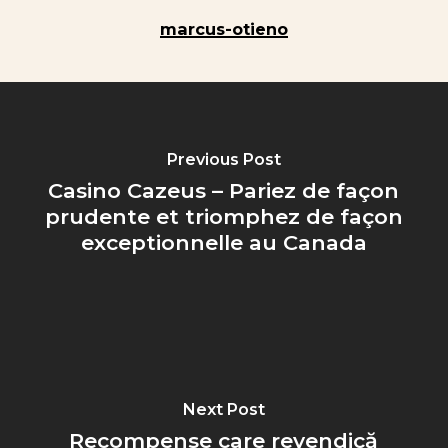
marcus-otieno
Previous Post
Casino Cazeus – Pariez de façon
prudente et triomphez de façon
exceptionnelle au Canada
Next Post
Recompense care revendică