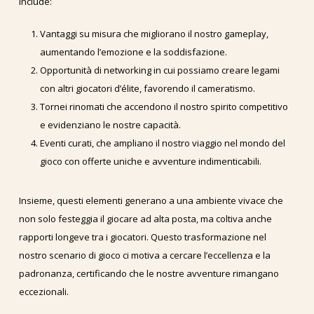
include:
Vantaggi su misura che migliorano il nostro gameplay,
aumentando l’emozione e la soddisfazione.
Opportunità di networking in cui possiamo creare legami
con altri giocatori d’élite, favorendo il cameratismo.
Tornei rinomati che accendono il nostro spirito competitivo
e evidenziano le nostre capacità.
Eventi curati, che ampliano il nostro viaggio nel mondo del
gioco con offerte uniche e avventure indimenticabili.
Insieme, questi elementi generano a una ambiente vivace che
non solo festeggia il giocare ad alta posta, ma coltiva anche
rapporti longeve tra i giocatori. Questo trasformazione nel
nostro scenario di gioco ci motiva a cercare l’eccellenza e la
padronanza, certificando che le nostre avventure rimangano
eccezionali.