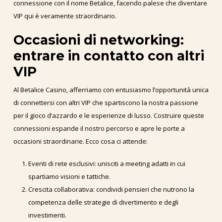
connessione con il nome Betalice, facendo palese che diventare
VIP qui è veramente straordinario.
Occasioni di networking:
entrare in contatto con altri
VIP
Al Betalice Casino, afferriamo con entusiasmo l’opportunità unica
di connettersi con altri VIP che spartiscono la nostra passione
per il gioco d’azzardo e le esperienze di lusso. Costruire queste
connessioni espande il nostro percorso e apre le porte a
occasioni straordinarie. Ecco cosa ci attende:
Eventi di rete esclusivi: unisciti a meeting adatti in cui
spartiamo visioni e tattiche.
Crescita collaborativa: condividi pensieri che nutrono la
competenza delle strategie di divertimento e degli
investimenti.