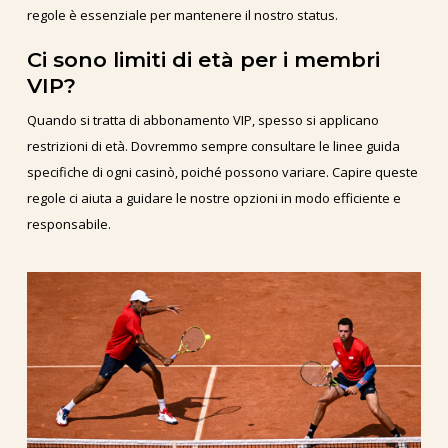
regole è essenziale per mantenere il nostro status.
Ci sono limiti di età per i membri
VIP?
Quando si tratta di abbonamento VIP, spesso si applicano
restrizioni di età. Dovremmo sempre consultare le linee guida
specifiche di ogni casinò, poiché possono variare. Capire queste
regole ci aiuta a guidare le nostre opzioni in modo efficiente e
responsabile.