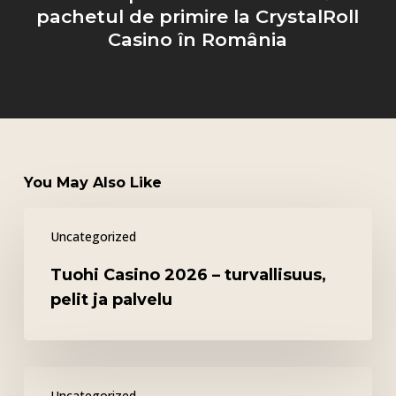
pachetul de primire la CrystalRoll
Casino în România
You May Also Like
Tuohi
Uncategorized
Casino
2026
Tuohi Casino 2026 – turvallisuus,
–
pelit ja palvelu
turvallisuus,
pelit
ja
Possu
palvelu
Uncategorized