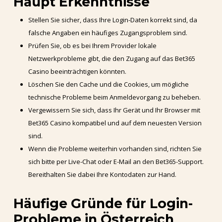
Haupt Erkenntnisse
Stellen Sie sicher, dass Ihre Login-Daten korrekt sind, da
falsche Angaben ein häufiges Zugangsproblem sind.
Prüfen Sie, ob es bei Ihrem Provider lokale
Netzwerkprobleme gibt, die den Zugang auf das Bet365
Casino beeinträchtigen könnten.
Löschen Sie den Cache und die Cookies, um mögliche
technische Probleme beim Anmeldevorgang zu beheben.
Vergewissern Sie sich, dass Ihr Gerät und Ihr Browser mit
Bet365 Casino kompatibel und auf dem neuesten Version
sind.
Wenn die Probleme weiterhin vorhanden sind, richten Sie
sich bitte per Live-Chat oder E-Mail an den Bet365-Support.
Bereithalten Sie dabei Ihre Kontodaten zur Hand.
Häufige Gründe für Login-
Probleme in Österreich