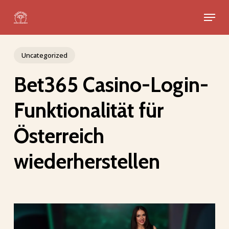
Skip
Menu
to
Close
main
Menu
content
Uncategorized
Bet365 Casino-Login-
Funktionalität für
Österreich
wiederherstellen