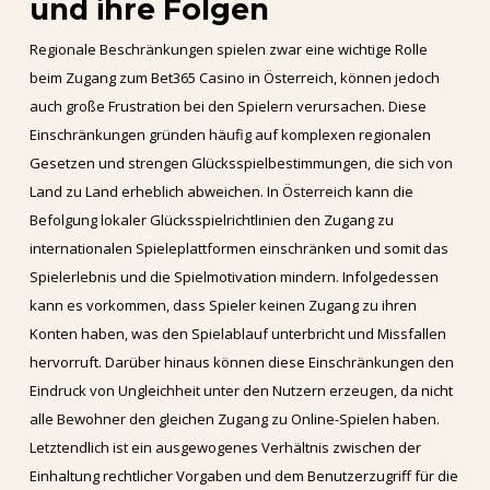
und ihre Folgen
Regionale Beschränkungen spielen zwar eine wichtige Rolle
beim Zugang zum Bet365 Casino in Österreich, können jedoch
auch große Frustration bei den Spielern verursachen. Diese
Einschränkungen gründen häufig auf komplexen regionalen
Gesetzen und strengen Glücksspielbestimmungen, die sich von
Land zu Land erheblich abweichen. In Österreich kann die
Befolgung lokaler Glücksspielrichtlinien den Zugang zu
internationalen Spieleplattformen einschränken und somit das
Spielerlebnis und die Spielmotivation mindern. Infolgedessen
kann es vorkommen, dass Spieler keinen Zugang zu ihren
Konten haben, was den Spielablauf unterbricht und Missfallen
hervorruft. Darüber hinaus können diese Einschränkungen den
Eindruck von Ungleichheit unter den Nutzern erzeugen, da nicht
alle Bewohner den gleichen Zugang zu Online-Spielen haben.
Letztendlich ist ein ausgewogenes Verhältnis zwischen der
Einhaltung rechtlicher Vorgaben und dem Benutzerzugriff für die