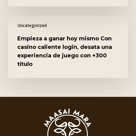
arvio
Empieza
Uncategorized
a
ganar
Empieza a ganar hoy mismo Con
hoy
casino caliente login, desata una
mismo
experiencia de juego con +300
Con
título
casino
caliente
login,
desata
una
experiencia
de
juego
con