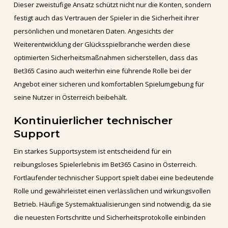
Dieser zweistufige Ansatz schützt nicht nur die Konten, sondern
festigt auch das Vertrauen der Spieler in die Sicherheit ihrer
persönlichen und monetären Daten. Angesichts der
Weiterentwicklung der Glücksspielbranche werden diese
optimierten Sicherheitsmaßnahmen sicherstellen, dass das
Bet365 Casino auch weiterhin eine führende Rolle bei der
Angebot einer sicheren und komfortablen Spielumgebung für
seine Nutzer in Österreich beibehält.
Kontinuierlicher technischer
Support
Ein starkes Supportsystem ist entscheidend für ein
reibungsloses Spielerlebnis im Bet365 Casino in Österreich.
Fortlaufender technischer Support spielt dabei eine bedeutende
Rolle und gewährleistet einen verlässlichen und wirkungsvollen
Betrieb. Häufige Systemaktualisierungen sind notwendig, da sie
die neuesten Fortschritte und Sicherheitsprotokolle einbinden