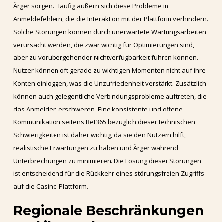
Ärger sorgen. Häufig äußern sich diese Probleme in
Anmeldefehlern, die die Interaktion mit der Plattform verhindern.
Solche Störungen können durch unerwartete Wartungsarbeiten
verursacht werden, die zwar wichtig für Optimierungen sind,
aber zu vorübergehender Nichtverfügbarkeit führen können.
Nutzer können oft gerade zu wichtigen Momenten nicht auf ihre
Konten einloggen, was die Unzufriedenheit verstärkt. Zusätzlich
können auch gelegentliche Verbindungsprobleme auftreten, die
das Anmelden erschweren. Eine konsistente und offene
Kommunikation seitens Bet365 bezüglich dieser technischen
Schwierigkeiten ist daher wichtig, da sie den Nutzern hilft,
realistische Erwartungen zu haben und Ärger während
Unterbrechungen zu minimieren. Die Lösung dieser Störungen
ist entscheidend für die Rückkehr eines störungsfreien Zugriffs
auf die Casino-Plattform.
Regionale Beschränkungen