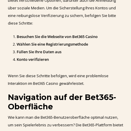
bietet verschiedene Optionen, darunter auch die Anmeldung
über soziale Medien. Um die Sicherstellung Ihres Kontos und
eine reibungslose Verifizierung zu sichern, befolgen Sie bitte
diese Schritte:
Besuchen Sie die Webseite von Bet365 Casino
Wählen Sie eine Registrierungsmethode
Füllen Sie Ihre Daten aus
Konto verifizieren
Wenn Sie diese Schritte befolgen, wird eine problemlose
Interaktion im Bet365 Casino gewährleistet.
Navigation auf der Bet365-
Oberfläche
Wie kann man die Bet365-Benutzeroberfläche optimal nutzen,
um sein Spielerlebnis zu verbessern? Die Bet365-Plattform bietet