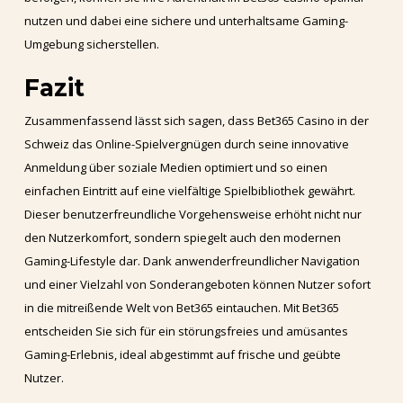
nutzen und dabei eine sichere und unterhaltsame Gaming-
Umgebung sicherstellen.
Fazit
Zusammenfassend lässt sich sagen, dass Bet365 Casino in der
Schweiz das Online-Spielvergnügen durch seine innovative
Anmeldung über soziale Medien optimiert und so einen
einfachen Eintritt auf eine vielfältige Spielbibliothek gewährt.
Dieser benutzerfreundliche Vorgehensweise erhöht nicht nur
den Nutzerkomfort, sondern spiegelt auch den modernen
Gaming-Lifestyle dar. Dank anwenderfreundlicher Navigation
und einer Vielzahl von Sonderangeboten können Nutzer sofort
in die mitreißende Welt von Bet365 eintauchen. Mit Bet365
entscheiden Sie sich für ein störungsfreies und amüsantes
Gaming-Erlebnis, ideal abgestimmt auf frische und geübte
Nutzer.