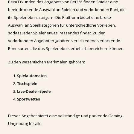
Beim Erkunden des Angebots von Bet365 finden Spieler eine
beeindruckende Auswahl an Spielen und verlockenden Boni, die
ihr Spielerlebnis steigern. Die Plattform bietet eine breite
Auswahl an Spielkategorien für unterschiedliche Vorlieben,
sodass jeder Spieler etwas Passendes findet. Zu den
verlockenden Angeboten gehören verschiedene verlockende
Bonusarten, die das Spielerlebnis erheblich bereichern können.
Zu den wesentlichen Merkmalen gehören:
Spielautomaten
Tischspiele
Live-Dealer-Spiele
Sportwetten
Dieses Angebot bietet eine vollständige und packende Gaming-
Umgebung für alle.