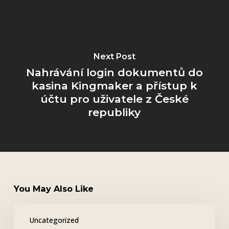
Next Post
Nahrávání login dokumentů do
kasina Kingmaker a přístup k
účtu pro uživatele z České
republiky
You May Also Like
Tuohi
Uncategorized
Casino