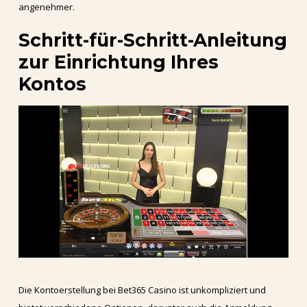
angenehmer.
Schritt-für-Schritt-Anleitung
zur Einrichtung Ihres
Kontos
Die Kontoerstellung bei Bet365 Casino ist unkompliziert und