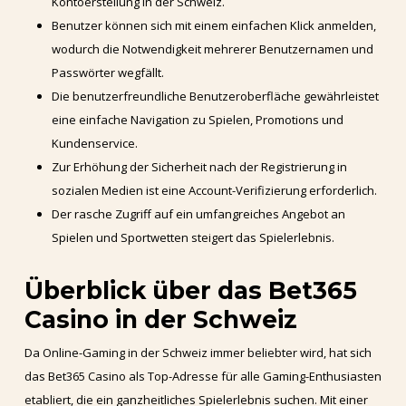
Kontoerstellung in der Schweiz.
Benutzer können sich mit einem einfachen Klick anmelden,
wodurch die Notwendigkeit mehrerer Benutzernamen und
Passwörter wegfällt.
Die benutzerfreundliche Benutzeroberfläche gewährleistet
eine einfache Navigation zu Spielen, Promotions und
Kundenservice.
Zur Erhöhung der Sicherheit nach der Registrierung in
sozialen Medien ist eine Account-Verifizierung erforderlich.
Der rasche Zugriff auf ein umfangreiches Angebot an
Spielen und Sportwetten steigert das Spielerlebnis.
Überblick über das Bet365
Casino in der Schweiz
Da Online-Gaming in der Schweiz immer beliebter wird, hat sich
das Bet365 Casino als Top-Adresse für alle Gaming-Enthusiasten
etabliert, die ein ganzheitliches Spielerlebnis suchen. Mit einer