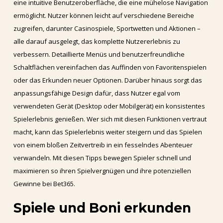
eine intuitive Benutzeroberfläche, die eine mühelose Navigation
ermöglicht. Nutzer können leicht auf verschiedene Bereiche
zugreifen, darunter Casinospiele, Sportwetten und Aktionen –
alle darauf ausgelegt, das komplette Nutzererlebnis zu
verbessern. Detaillierte Menüs und benutzerfreundliche
Schaltflächen vereinfachen das Auffinden von Favoritenspielen
oder das Erkunden neuer Optionen. Darüber hinaus sorgt das
anpassungsfähige Design dafür, dass Nutzer egal vom
verwendeten Gerät (Desktop oder Mobilgerät) ein konsistentes
Spielerlebnis genießen. Wer sich mit diesen Funktionen vertraut
macht, kann das Spielerlebnis weiter steigern und das Spielen
von einem bloßen Zeitvertreib in ein fesselndes Abenteuer
verwandeln. Mit diesen Tipps bewegen Spieler schnell und
maximieren so ihren Spielvergnügen und ihre potenziellen
Gewinne bei Bet365.
Spiele und Boni erkunden