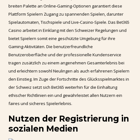
breiten Palette an Online-Gaming-Optionen garantiert diese
Plattform Spielern Zugang zu spannenden Spielen, darunter
Spielautomaten, Tischspiele und Live-Casino-Spiele. Das Bet365
Casino arbeitet in Einklang mit den Schweizer Regelungen und
bietet Spielern somit eine geschützte Umgebung für ihre
Gaming-Aktivitäten. Die benutzerfreundliche
Benutzeroberfläche und der professionelle Kundenservice
tragen zusätzlich zu einem angenehmen Gesamterlebnis bei
und erleichtern sowohl Neulingen als auch erfahrenen Spielern
den Einstieg. Im Zuge der Fortschritte des Glücksspielmarktes in
der Schweiz setzt sich Bet365 weiterhin für die Einhaltung
ethischer Richtlinien ein und gewährleistet allen Nutzern ein
faires und sicheres Spielerlebnis.
Nutzen der Registrierung in
sozialen Medien