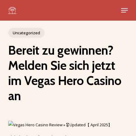
Skip
Menu
to
Close
main
Menu
content
Uncategorized
Bereit zu gewinnen?
Melden Sie sich jetzt
im Vegas Hero Casino
an