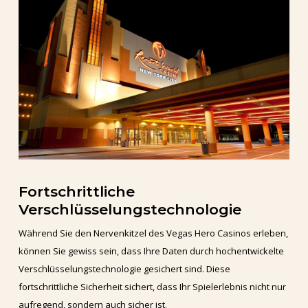
Fortschrittliche
Verschlüsselungstechnologie
Während Sie den Nervenkitzel des Vegas Hero Casinos erleben,
können Sie gewiss sein, dass Ihre Daten durch hochentwickelte
Verschlüsselungstechnologie gesichert sind. Diese
fortschrittliche Sicherheit sichert, dass Ihr Spielerlebnis nicht nur
aufregend, sondern auch sicher ist.