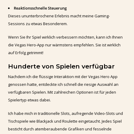
Reaktionsschnelle Steuerung
Dieses ununterbrochene Erlebnis macht meine Gaming-
Sessions zu etwas Besonderem.
Wenn Sie Ihr Spiel wirklich verbessern möchten, kann ich Ihnen
die Vegas Hero-App nur wärmstens empfehlen. Sie ist wirklich
auf Erfolg getrimmt!
Hunderte von Spielen verfügbar
Nachdem ich die flüssige Interaktion mit der Vegas Hero App
genossen hatte, entdeckte ich schnell die riesige Auswahl an
verfügbaren Spielen. Mit zahlreichen Optionen ist für jeden
Spielertyp etwas dabei.
Ich habe mich in traditionelle Slots, aufregende Video-Slots und
Tischspiele wie Blackjack und Roulette eingetaucht. Jedes Spiel
besticht durch atemberaubende Grafiken und fesselnde