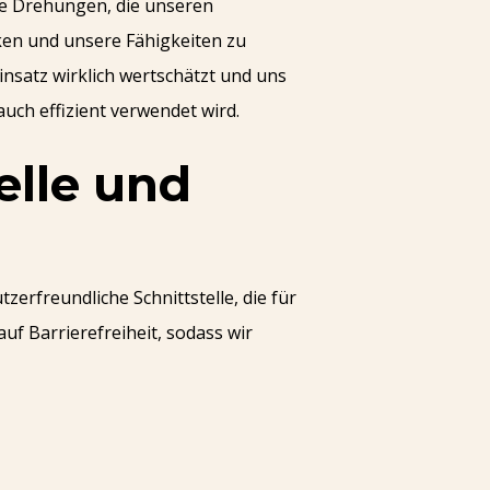
se Drehungen, die unseren
ken und unsere Fähigkeiten zu
Einsatz wirklich wertschätzt und uns
auch effizient verwendet wird.
elle und
erfreundliche Schnittstelle, die für
uf Barrierefreiheit, sodass wir