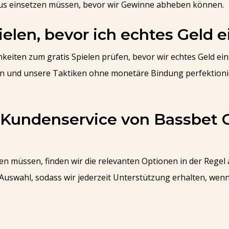
us einsetzen müssen, bevor wir Gewinne abheben können.
ielen, bevor ich echtes Geld 
hkeiten zum gratis Spielen prüfen, bevor wir echtes Geld ein
en und unsere Taktiken ohne monetäre Bindung perfektion
 Kundenservice von Bassbet 
 müssen, finden wir die relevanten Optionen in der Regel au
Auswahl, sodass wir jederzeit Unterstützung erhalten, wenn