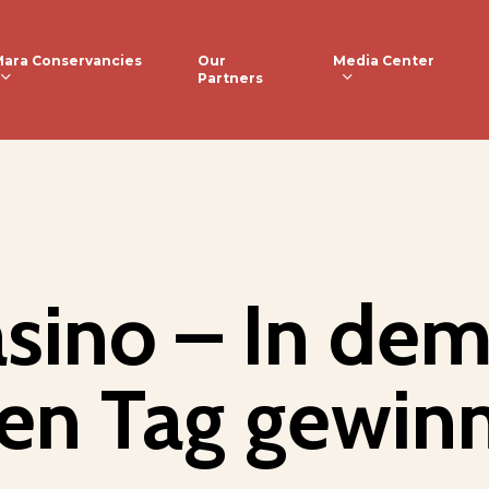
ara Conservancies
Media Center
Our
Partners
sino – In de
den Tag gewin