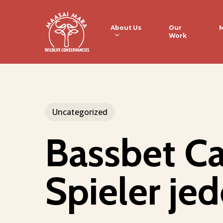
Skip
to
About Us
M
Our
Work
main
content
Uncategorized
Bassbet Ca
Spieler je