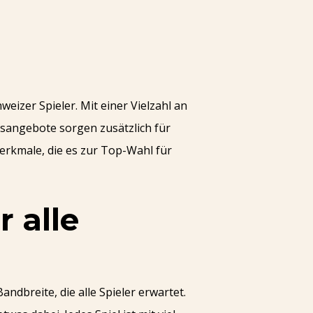
eizer Spieler. Mit einer Vielzahl an
nusangebote sorgen zusätzlich für
rkmale, die es zur Top-Wahl für
 alle
ndbreite, die alle Spieler erwartet.