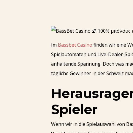
Im
Bassbet Casino
finden wir eine We
Spielautomaten und Live-Dealer-Spiel
anhaltende Spannung. Doch was mach
tägliche Gewinner in der Schweiz ma
Herausragen
Spieler
Wenn wir in die Spielauswahl von Bass