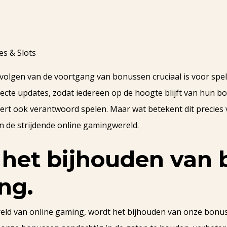
volgen van de voortgang van bonussen cruciaal is voor spe
ecte updates, zodat iedereen op de hoogte blijft van hun bo
eert ook verantwoord spelen. Maar wat betekent dit precies 
n de strijdende online gamingwereld.
 het bijhouden van 
ng.
eld van online gaming, wordt het bijhouden van onze bonu