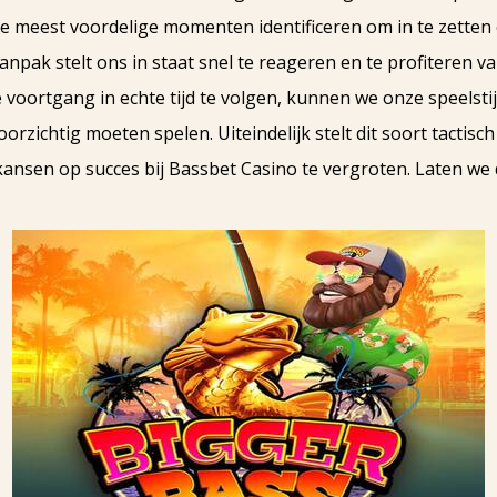
e meest voordelige momenten identificeren om in te zetten 
anpak stelt ons in staat snel te reageren en te profiteren 
voortgang in echte tijd te volgen, kunnen we onze speelst
zichtig moeten spelen. Uiteindelijk stelt dit soort tactisch 
ansen op succes bij Bassbet Casino te vergroten. Laten we 