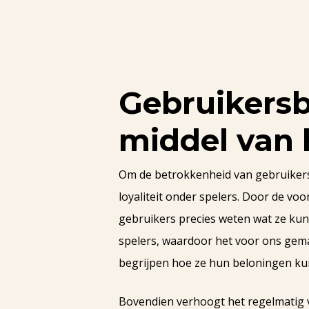
Gebruikersb
middel van 
Om de betrokkenheid van gebruikers
loyaliteit onder spelers. Door de v
gebruikers precies weten wat ze ku
spelers, waardoor het voor ons gema
begrijpen hoe ze hun beloningen kun
Bovendien verhoogt het regelmatig 