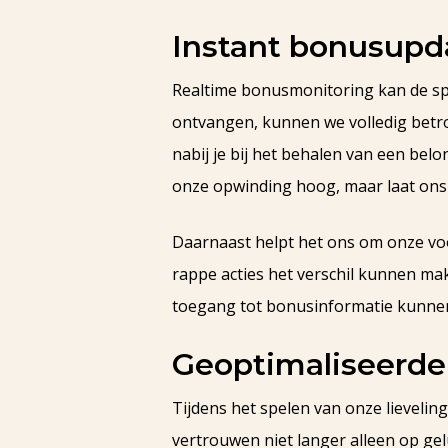
Instant bonusupd
Realtime bonusmonitoring kan de sp
ontvangen, kunnen we volledig betro
nabij je bij het behalen van een belon
onze opwinding hoog, maar laat ons
Daarnaast helpt het ons om onze vo
rappe acties het verschil kunnen make
toegang tot bonusinformatie kunnen
Geoptimaliseerde 
Tijdens het spelen van onze lievelin
vertrouwen niet langer alleen op g