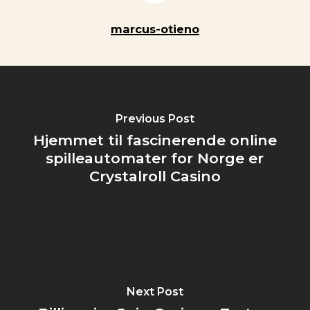
marcus-otieno
Previous Post
Hjemmet til fascinerende online
spilleautomater for Norge er
Crystalroll Casino
Next Post