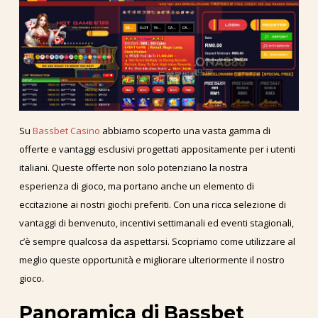
Su
Bassbet Casino
abbiamo scoperto una vasta gamma di
offerte e vantaggi esclusivi progettati appositamente per i utenti
italiani. Queste offerte non solo potenziano la nostra
esperienza di gioco, ma portano anche un elemento di
eccitazione ai nostri giochi preferiti. Con una ricca selezione di
vantaggi di benvenuto, incentivi settimanali ed eventi stagionali,
c’è sempre qualcosa da aspettarsi. Scopriamo come utilizzare al
meglio queste opportunità e migliorare ulteriormente il nostro
gioco.
Panoramica di Bassbet