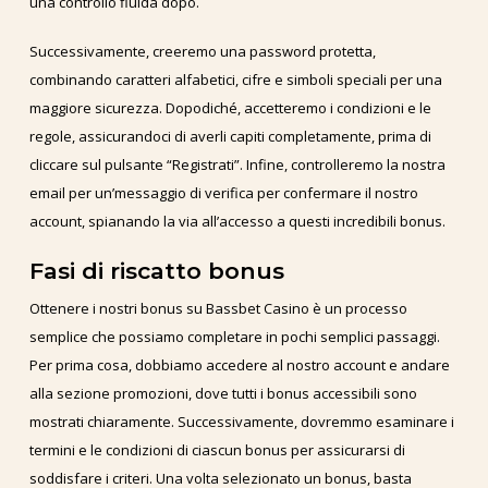
una controllo fluida dopo.
Successivamente, creeremo una password protetta,
combinando caratteri alfabetici, cifre e simboli speciali per una
maggiore sicurezza. Dopodiché, accetteremo i condizioni e le
regole, assicurandoci di averli capiti completamente, prima di
cliccare sul pulsante “Registrati”. Infine, controlleremo la nostra
email per un’messaggio di verifica per confermare il nostro
account, spianando la via all’accesso a questi incredibili bonus.
Fasi di riscatto bonus
Ottenere i nostri bonus su Bassbet Casino è un processo
semplice che possiamo completare in pochi semplici passaggi.
Per prima cosa, dobbiamo accedere al nostro account e andare
alla sezione promozioni, dove tutti i bonus accessibili sono
mostrati chiaramente. Successivamente, dovremmo esaminare i
termini e le condizioni di ciascun bonus per assicurarsi di
soddisfare i criteri. Una volta selezionato un bonus, basta