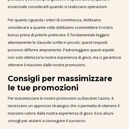
essenziale considerarli quando si realizzano operazioni.
Per quanto riguarda i criteri di scommessa, dobbiamo
considerare a quante volte dobbiamo scommettere il nostro
bonus prima di poterlo prelevare. È fondamentale leggere
attentamente le clausole scritte in piccolo; questi requisiti
possono differire ampiamente. Padroneggiare questi aspetti
non solo ottimizza la nostra esperienza di gioco, ma ci garantisce
ottenere il massimo dalle nostre promozioni.
Consigli per massimizzare
le tue promozioni
Per massimizzare le nostre promozioni su Bassbet Casino, è
necessario un approccio strategico che ci permetta di ottenere il
massimo valore dalla nostra esperienza di gioco. Ecco alcuni
consigli per aiutarci a conseguire il successo: