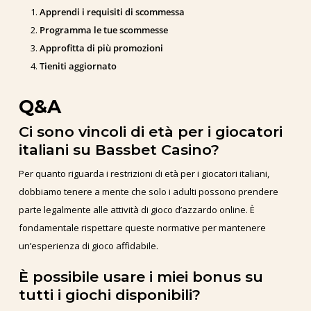
Apprendi i requisiti di scommessa
Programma le tue scommesse
Approfitta di più promozioni
Tieniti aggiornato
Q&A
Ci sono vincoli di età per i giocatori
italiani su Bassbet Casino?
Per quanto riguarda i restrizioni di età per i giocatori italiani,
dobbiamo tenere a mente che solo i adulti possono prendere
parte legalmente alle attività di gioco d’azzardo online. È
fondamentale rispettare queste normative per mantenere
un’esperienza di gioco affidabile.
È possibile usare i miei bonus su
tutti i giochi disponibili?