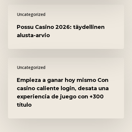
ja
Possu
palvelu
Uncategorized
Casino
2026:
Possu Casino 2026: täydellinen
täydellinen
alusta-arvio
alusta-
arvio
Empieza
Uncategorized
a
ganar
Empieza a ganar hoy mismo Con
hoy
casino caliente login, desata una
mismo
experiencia de juego con +300
Con
título
casino
caliente
login,
desata