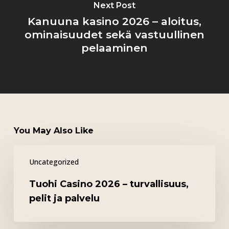
Next Post
Kanuuna kasino 2026 – aloitus,
ominaisuudet sekä vastuullinen
pelaaminen
You May Also Like
Tuohi
Uncategorized
Casino
2026
Tuohi Casino 2026 – turvallisuus,
–
pelit ja palvelu
turvallisuus,
pelit