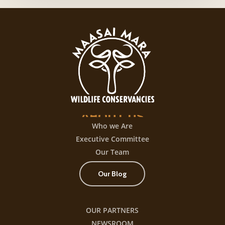
una
experiencia
de
juego
con
+300
título
ABOUT
US
Who we Are
Executive Committee
Our Team
Our Blog
OUR PARTNERS
NEWSROOM