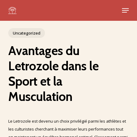
Skip
Menu
to
Close
main
Menu
content
Uncategorized
Avantages du
Letrozole dans le
Sport et la
Musculation
Le Letrozole est devenu un choix privilégié parmi les athlètes et
les culturistes cherchant à maximiser leurs performances tout
en maintenant un équilibre hormonal optimal. Classement parmi