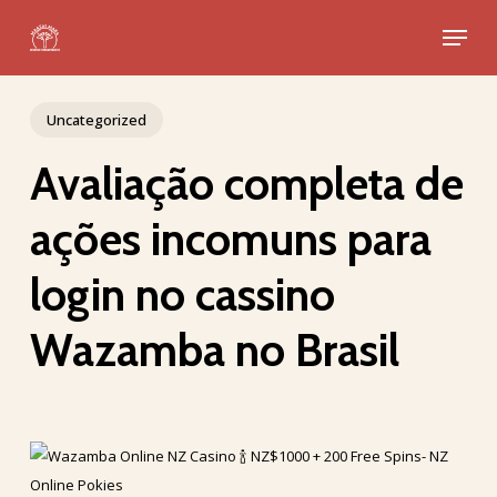
Skip
Menu
to
Close
main
Menu
content
Uncategorized
Avaliação completa de
ações incomuns para
login no cassino
Wazamba no Brasil