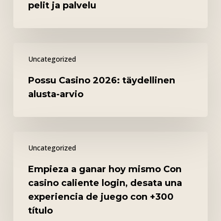
pelit ja palvelu
turvallisuus,
pelit
ja
Possu
palvelu
Uncategorized
Casino
2026:
Possu Casino 2026: täydellinen
täydellinen
alusta-arvio
alusta-
arvio
Empieza
Uncategorized
a
ganar
Empieza a ganar hoy mismo Con
hoy
casino caliente login, desata una
mismo
experiencia de juego con +300
Con
título
casino