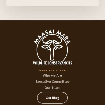
caliente
login,
desata
una
experiencia
de
juego
con
+300
título
ABOUT
US
Who we Are
Executive Committee
Our Team
Our Blog