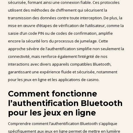
sécurisée, formant ainsi une connexion fiable. Ces protocoles
utilisent des méthodes de chiffrement qui sécurisent la
transmission des données contre toute interception. De plus, la
mise en œuvre d’étapes de vérification de l’utilisateur, comme la
saisie d’un code PIN ou de codes de confirmation, amplifie
encore la sécurité lors du processus de jumelage. Cette
approche sévère de l’authentification simplifie non seulement la
connectivité, mais renforce également l’intégrité de nos
interactions avec divers appareils compatibles Bluetooth,
garantissant une expérience fluide et sécurisée, notamment
pour les jeux en ligne et les applications de casino.
Comment fonctionne
l’authentification Bluetooth
pour les jeux en ligne
Comprendre comment l’authentification Bluetooth s’applique
spécifiquement aux jeux en ligne permet de mettre en lumière