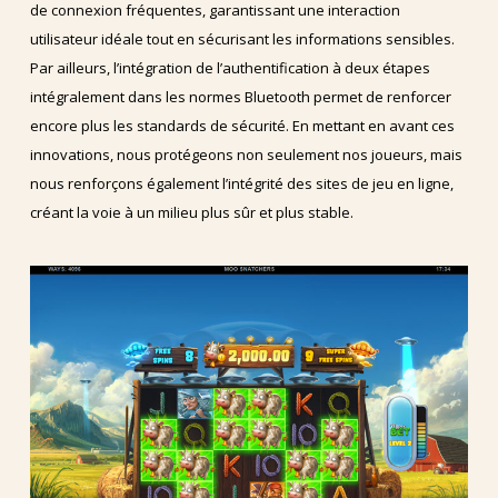
de connexion fréquentes, garantissant une interaction
utilisateur idéale tout en sécurisant les informations sensibles.
Par ailleurs, l’intégration de l’authentification à deux étapes
intégralement dans les normes Bluetooth permet de renforcer
encore plus les standards de sécurité. En mettant en avant ces
innovations, nous protégeons non seulement nos joueurs, mais
nous renforçons également l’intégrité des sites de jeu en ligne,
créant la voie à un milieu plus sûr et plus stable.