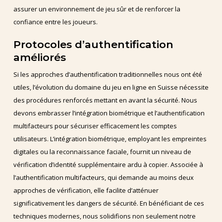
assurer un environnement de jeu sûr et de renforcer la
confiance entre les joueurs.
Protocoles d’authentification
améliorés
Si les approches d’authentification traditionnelles nous ont été
utiles, l’évolution du domaine du jeu en ligne en Suisse nécessite
des procédures renforcés mettant en avant la sécurité. Nous
devons embrasser l’intégration biométrique et l’authentification
multifacteurs pour sécuriser efficacement les comptes
utilisateurs. L’intégration biométrique, employant les empreintes
digitales ou la reconnaissance faciale, fournit un niveau de
vérification d’identité supplémentaire ardu à copier. Associée à
l’authentification multifacteurs, qui demande au moins deux
approches de vérification, elle facilite d’atténuer
significativement les dangers de sécurité. En bénéficiant de ces
techniques modernes, nous solidifions non seulement notre