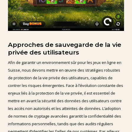
Approches de sauvegarde de la vie
privée des utilisateurs
Afin de garantir un environnement sûr pour les jeux en ligne en
Suisse, nous devons mettre en œuvre des stratégies robustes
de protection de la vie privée des utilisateurs, capables de
contrer les risques émergentes. Face à l’évolution constante des
enjeux liés à la protection de la vie privée, il est essentiel de
mettre en avant la sécurité des données des utilisateurs contre
les accès non autorisés et les atteintes de données. L’adoption
de normes de cryptage avancées garantit la confidentialité des
informations personnelles, tandis que des audits réguliers
permettent d’identifier les failles de nos systèmes. Par ailleurs,