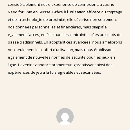
considérablement notre expérience de connexion au casino
Need for Spin en Suisse. Grâce à l’utilisation efficace du cryptage
et de la technologie de proximité, elle sécurise non seulement
nos données personnelles et financières, mais simplifie
également l’accès, en éliminant les contraintes liées aux mots de
passe traditionnels. En adoptant ces avancées, nous améliorons
non seulement le confort d’utilisation, mais nous établissons
également de nouvelles normes de sécurité pour les jeux en
ligne. L’avenir s’annonce prometteur, garantissant ainsi des
expériences de jeu à la fois agréables et sécurisées.