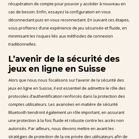
récupération de compte pour pouvoir y accéder à nouveau en
cas de besoin. Enfin, essayez la configuration en vous
déconnectant puis en vous reconnectant. En suivant ces étapes,
vous profiterez d’une expérience de jeu sécurisée et fluide, en
minimisant les risques liés aux méthodes de connexion
traditionnelles.
L’avenir de la sécurité des
jeux en ligne en Suisse
Alors que nous nous focalisons sur l’avenir de la sécurité des
jeux en ligne en Suisse, il est essentiel de admettre le rôle des
protocoles d’authentification renforcés dans la protection des
comptes utilisateurs. Les avancées en matière de sécurité
Bluetooth tiendront également un rôle important, en assurant
une protection à la fois fluide et robuste contre les accès non
autorisés. Par ailleurs, nous devons mettre en avant les
stratégies de protection de la vie privée des utilisateurs afin de