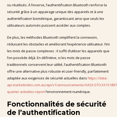
ou réutilisés. À l’inverse, l’authentification Bluetooth renforce la
sécurité grâce à un appairage unique des appareils et à une
authentification biométrique, garantissant ainsi que seuls les
utilisateurs autorisés puissent accéder aux comptes.
De plus, les méthodes Bluetooth simplifient la connexion,
réduisant les obstacles et améliorant l’expérience utilisateur. Fini
les mots de passe complexes : il suffit d’utiliser les appareils que
l’on possède déjà. En définitive, si les mots de passe
traditionnels conservent leur utilité, l’authentification Bluetooth
offre une alternative plus robuste et user-friendly, parfaitement
adaptée aux exigences de sécurité actuelles dans
https://data-
api.marketindex.com.au/api/v1/announcements/XASX:STO:XX151897/pd
quarter-activities-report
l’environnement numérique.
Fonctionnalités de sécurité
de l’authentification