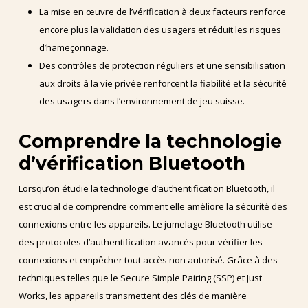
La mise en œuvre de l’vérification à deux facteurs renforce
encore plus la validation des usagers et réduit les risques
d’hameçonnage.
Des contrôles de protection réguliers et une sensibilisation
aux droits à la vie privée renforcent la fiabilité et la sécurité
des usagers dans l’environnement de jeu suisse.
Comprendre la technologie
d’vérification Bluetooth
Lorsqu’on étudie la technologie d’authentification Bluetooth, il
est crucial de comprendre comment elle améliore la sécurité des
connexions entre les appareils. Le jumelage Bluetooth utilise
des protocoles d’authentification avancés pour vérifier les
connexions et empêcher tout accès non autorisé. Grâce à des
techniques telles que le Secure Simple Pairing (SSP) et Just
Works, les appareils transmettent des clés de manière