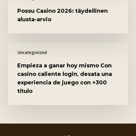
2026:
Possu Casino 2026: täydellinen
täydellinen
alusta-arvio
alusta-
arvio
Empieza
Uncategorized
a
ganar
Empieza a ganar hoy mismo Con
hoy
casino caliente login, desata una
mismo
experiencia de juego con +300
Con
título
casino
caliente
login,
desata
una
experiencia