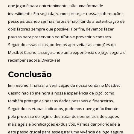
que jogar é para entretenimento, não uma forma de
investimento. Em seguida, vamos proteger nossas informações
pessoais usando senhas fortes e habilitando a autenticação de
dois fatores sempre que possível. Por fim, devemos fazer
pausas para preservar o equilíbrio e prevenir o cansaço.
Seguindo essas dicas, podemos aproveitar as emoções do
Mostbet Casino, assegurando uma experiência de jogo segura e
recompensadora. Divirta-se!
Conclusão
Em resumo, finalizar a verificação da nossa conta no Mostbet
Casino não só melhora a nossa experiência de jogo, como
também protege as nossas dados pessoais e financeiras.
Seguindo os etapas indicados, podemos navegar facilmente
pelo processo de login e desfrutar dos benefícios de saques
mais ágeis e bonificações exclusivos. Vamos dar prioridade a
este passo crucial para assegurar uma vivência de jogo segura