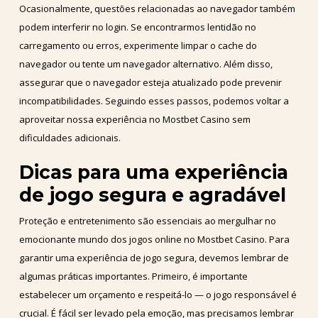
Ocasionalmente, questões relacionadas ao navegador também
podem interferir no login. Se encontrarmos lentidão no
carregamento ou erros, experimente limpar o cache do
navegador ou tente um navegador alternativo. Além disso,
assegurar que o navegador esteja atualizado pode prevenir
incompatibilidades. Seguindo esses passos, podemos voltar a
aproveitar nossa experiência no Mostbet Casino sem
dificuldades adicionais.
Dicas para uma experiência
de jogo segura e agradável
Proteção e entretenimento são essenciais ao mergulhar no
emocionante mundo dos jogos online no Mostbet Casino. Para
garantir uma experiência de jogo segura, devemos lembrar de
algumas práticas importantes. Primeiro, é importante
estabelecer um orçamento e respeitá-lo — o jogo responsável é
crucial. É fácil ser levado pela emoção, mas precisamos lembrar