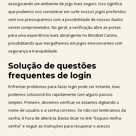
assegurando um ambiente de jogo mais seguro. Isso significa
que podemos nos concentrar em curtir nossos jogos preferidos
sem nos preocuparmos com a possibilidade de nossos dados
serem comprometidos. No geral, a verificação abre as portas
para uma experiência mais abrangente no Mostbet Casino,
possibilitando que mergulhemos em jogos emocionantes com
segurança e tranquilidade.
Solução de questões
frequentes de login
Enfrentar problemas para fazer login pode ser irritante, mas
podemos solucioná-los rapidamente com alguns passos
simples. Primeiro, devemos verificar se estamos digitando o
nome de usuário e a senha corretos. Se não nos lembramos da
senha, é hora de alterá-la. Basta clicar no link “Esqueci minha
senha” e seguir as instruções para recuperar o acesso.