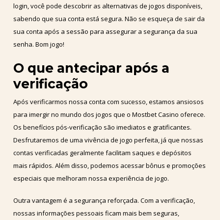
login, você pode descobrir as alternativas de jogos disponíveis,
sabendo que sua conta está segura. Não se esqueça de sair da
sua conta após a sessão para assegurar a segurança da sua
senha. Bom jogo!
O que antecipar após a
verificação
Após verificarmos nossa conta com sucesso, estamos ansiosos
para imergir no mundo dos jogos que o Mostbet Casino oferece.
Os benefícios pós-verificação são imediatos e gratificantes.
Desfrutaremos de uma vivência de jogo perfeita, já que nossas
contas verificadas geralmente facilitam saques e depósitos
mais rápidos. Além disso, podemos acessar bônus e promoções
especiais que melhoram nossa experiência de jogo.
Outra vantagem é a segurança reforçada. Com a verificação,
nossas informações pessoais ficam mais bem seguras,