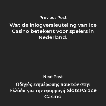
Previous Post
Wat de inlogversleuteling van Ice
Casino betekent voor spelers in
Nederland.
Next Post
Οδηγός ενημέρωσης παικτών στην
Ελλάδα για την εφαρμογή SlotsPalace
Casino