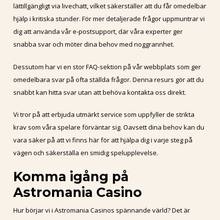
lättillgängligt via livechatt, vilket säkerställer att du får omedelbar
hjälp i kritiska stunder. För mer detaljerade frågor uppmuntrar vi
dig att använda vår e-postsupport, där våra experter ger
snabba svar och möter dina behov med noggrannhet.
Dessutom har vi en stor FAQ-sektion på vår webbplats som ger
omedelbara svar på ofta ställda frågor. Denna resurs gör att du
snabbt kan hitta svar utan att behöva kontakta oss direkt.
Vi tror på att erbjuda utmärkt service som uppfyller de strikta
krav som våra spelare förväntar sig. Oavsett dina behov kan du
vara säker på att vi finns här för att hjälpa dig i varje steg på
vägen och säkerställa en smidig spelupplevelse.
Komma igång på
Astromania Casino
Hur börjar vi i Astromania Casinos spännande värld? Det är