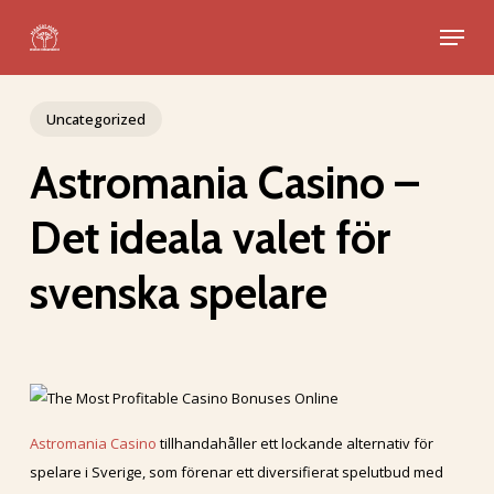
Skip
Menu
to
Close
main
Menu
content
Uncategorized
Astromania Casino –
Det ideala valet för
svenska spelare
Astromania Casino
tillhandahåller ett lockande alternativ för
spelare i Sverige, som förenar ett diversifierat spelutbud med