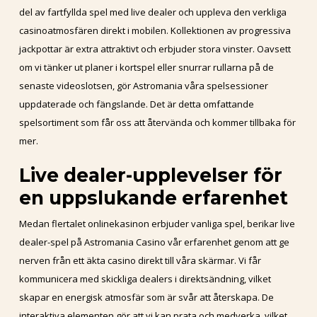
del av fartfyllda spel med live dealer och uppleva den verkliga
casinoatmosfären direkt i mobilen. Kollektionen av progressiva
jackpottar är extra attraktivt och erbjuder stora vinster. Oavsett
om vi tänker ut planer i kortspel eller snurrar rullarna på de
senaste videoslotsen, gör Astromania våra spelsessioner
uppdaterade och fängslande. Det är detta omfattande
spelsortiment som får oss att återvända och kommer tillbaka för
mer.
Live dealer-upplevelser för
en uppslukande erfarenhet
Medan flertalet onlinekasinon erbjuder vanliga spel, berikar live
dealer-spel på Astromania Casino vår erfarenhet genom att ge
nerven från ett äkta casino direkt till våra skärmar. Vi får
kommunicera med skickliga dealers i direktsändning, vilket
skapar en energisk atmosfär som är svår att återskapa. De
interaktiva elementen gör att vi kan prata och medverka, vilket