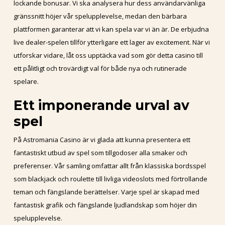
lockande bonusar. Vi ska analysera hur dess användarvänliga
gränssnitt höjer vår spelupplevelse, medan den bärbara
plattformen garanterar att vi kan spela var vi än är. De erbjudna
live dealer-spelen tillför ytterligare ett lager av excitement. När vi
utforskar vidare, låt oss upptäcka vad som gör detta casino till
ett pålitligt och trovärdigt val för både nya och rutinerade
spelare.
Ett imponerande urval av
spel
På Astromania Casino är vi glada att kunna presentera ett
fantastiskt utbud av spel som tillgodoser alla smaker och
preferenser. Vår samling omfattar allt från klassiska bordsspel
som blackjack och roulette till livliga videoslots med förtrollande
teman och fängslande berättelser. Varje spel är skapad med
fantastisk grafik och fängslande ljudlandskap som höjer din
spelupplevelse.