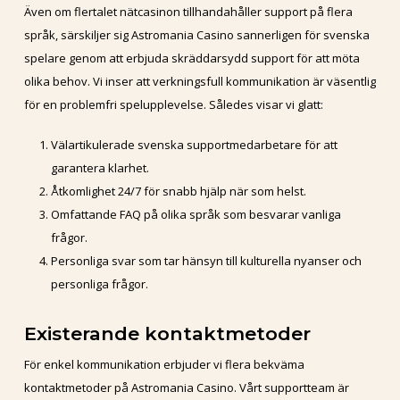
Även om flertalet nätcasinon tillhandahåller support på flera
språk, särskiljer sig Astromania Casino sannerligen för svenska
spelare genom att erbjuda skräddarsydd support för att möta
olika behov. Vi inser att verkningsfull kommunikation är väsentlig
för en problemfri spelupplevelse. Således visar vi glatt:
Välartikulerade svenska supportmedarbetare för att
garantera klarhet.
Åtkomlighet 24/7 för snabb hjälp när som helst.
Omfattande FAQ på olika språk som besvarar vanliga
frågor.
Personliga svar som tar hänsyn till kulturella nyanser och
personliga frågor.
Existerande kontaktmetoder
För enkel kommunikation erbjuder vi flera bekväma
kontaktmetoder på Astromania Casino. Vårt supportteam är