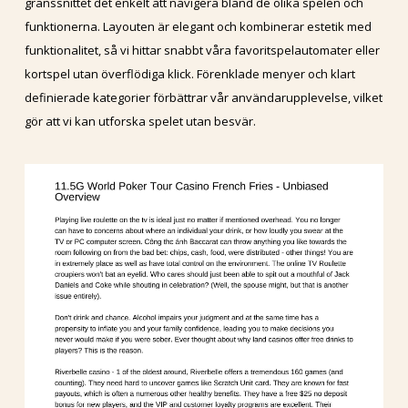
gränssnittet det enkelt att navigera bland de olika spelen och
funktionerna. Layouten är elegant och kombinerar estetik med
funktionalitet, så vi hittar snabbt våra favoritspelautomater eller
kortspel utan överflödiga klick. Förenklade menyer och klart
definierade kategorier förbättrar vår användarupplevelse, vilket
gör att vi kan utforska spelet utan besvär.