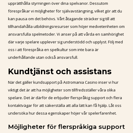
upprätthålla styrningen över dina spelvanor. Dessutom
förespråkar vi möjligheter för självavstängning, vilket gör att du
kan pausa om det behövs. Vårt åtagande sträcker sig till att
tillhandahålla utbildningsresurser som höjer medvetenheten om
ansvarsfulla spelmetoder. Vi anser på att vårda en samhörighet
där varje spelare upplever sig understödd och upplyst. Följ med
oss i att förespråka en spelkultur som inte bara är
underhållande utan också ansvarsfull.
Kundtjänst och assistans
När det gäller kundsupport på Astromania Casino inser vi hur
viktigt det är att ha möjligheter som tillfredsställer våra olika
spelare. Det är därför de erbjuder flerspråkig support och flera
kontaktvägar för att säkerställa att alla lätt kan få hjälp. Låt oss
undersöka hur dessa egenskaper höjer vår spelerfarenhet.
Möjligheter för flerspråkiga support