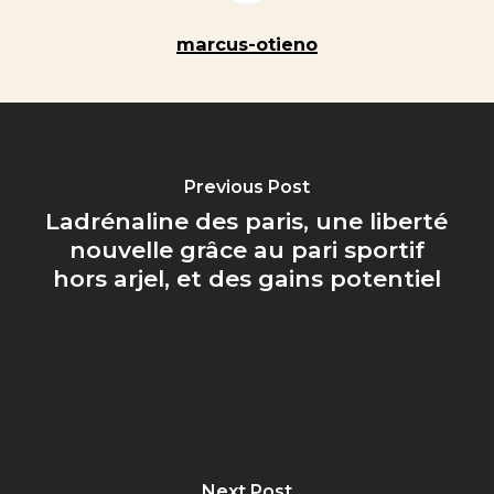
marcus-otieno
Previous Post
Ladrénaline des paris, une liberté
nouvelle grâce au pari sportif
hors arjel, et des gains potentiel
Next Post