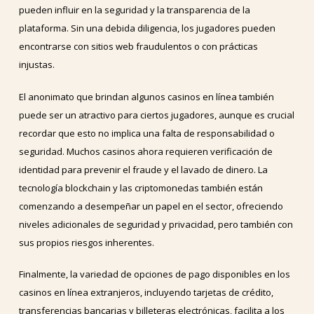
pueden influir en la seguridad y la transparencia de la
plataforma. Sin una debida diligencia, los jugadores pueden
encontrarse con sitios web fraudulentos o con prácticas
injustas.
El anonimato que brindan algunos casinos en línea también
puede ser un atractivo para ciertos jugadores, aunque es crucial
recordar que esto no implica una falta de responsabilidad o
seguridad. Muchos casinos ahora requieren verificación de
identidad para prevenir el fraude y el lavado de dinero. La
tecnología blockchain y las criptomonedas también están
comenzando a desempeñar un papel en el sector, ofreciendo
niveles adicionales de seguridad y privacidad, pero también con
sus propios riesgos inherentes.
Finalmente, la variedad de opciones de pago disponibles en los
casinos en línea extranjeros, incluyendo tarjetas de crédito,
transferencias bancarias y billeteras electrónicas, facilita a los