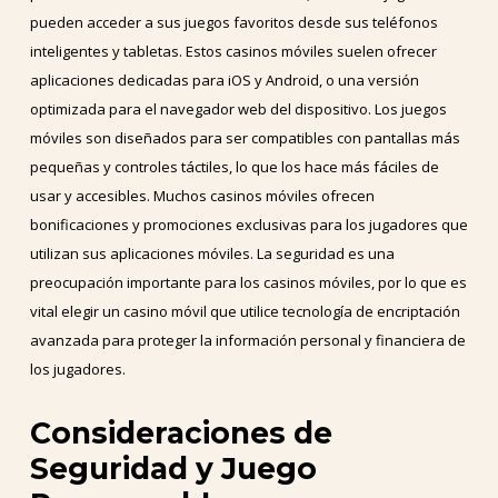
pueden acceder a sus juegos favoritos desde sus teléfonos
inteligentes y tabletas. Estos casinos móviles suelen ofrecer
aplicaciones dedicadas para iOS y Android, o una versión
optimizada para el navegador web del dispositivo. Los juegos
móviles son diseñados para ser compatibles con pantallas más
pequeñas y controles táctiles, lo que los hace más fáciles de
usar y accesibles. Muchos casinos móviles ofrecen
bonificaciones y promociones exclusivas para los jugadores que
utilizan sus aplicaciones móviles. La seguridad es una
preocupación importante para los casinos móviles, por lo que es
vital elegir un casino móvil que utilice tecnología de encriptación
avanzada para proteger la información personal y financiera de
los jugadores.
Consideraciones de
Seguridad y Juego