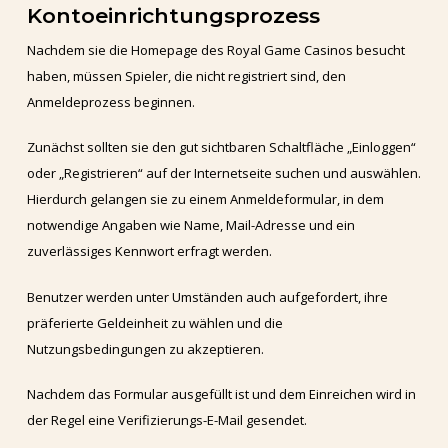
Kontoeinrichtungsprozess
Nachdem sie die Homepage des Royal Game Casinos besucht
haben, müssen Spieler, die nicht registriert sind, den
Anmeldeprozess beginnen.
Zunächst sollten sie den gut sichtbaren Schaltfläche „Einloggen“
oder „Registrieren“ auf der Internetseite suchen und auswählen.
Hierdurch gelangen sie zu einem Anmeldeformular, in dem
notwendige Angaben wie Name, Mail-Adresse und ein
zuverlässiges Kennwort erfragt werden.
Benutzer werden unter Umständen auch aufgefordert, ihre
präferierte Geldeinheit zu wählen und die
Nutzungsbedingungen zu akzeptieren.
Nachdem das Formular ausgefüllt ist und dem Einreichen wird in
der Regel eine Verifizierungs-E-Mail gesendet.