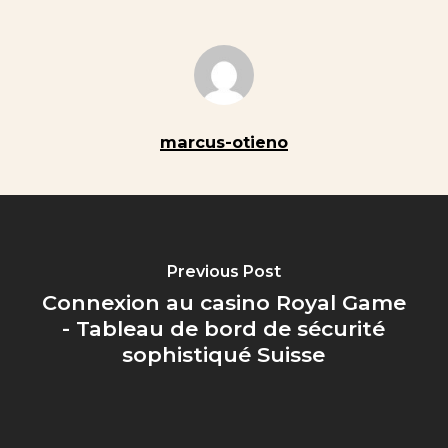
marcus-otieno
Previous Post
Connexion au casino Royal Game
- Tableau de bord de sécurité
sophistiqué Suisse