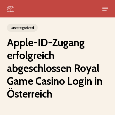
Skip
Menu
to
Close
main
Menu
content
Uncategorized
Apple-ID-Zugang
erfolgreich
abgeschlossen Royal
Game Casino Login in
Österreich