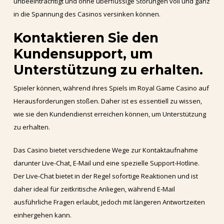
unbeeinträchtigt und ohne überflüssige Störungen voll und ganz
in die Spannung des Casinos versinken können.
Kontaktieren Sie den
Kundensupport, um
Unterstützung zu erhalten.
Spieler können, während ihres Spiels im Royal Game Casino auf
Herausforderungen stoßen. Daher ist es essentiell zu wissen,
wie sie den Kundendienst erreichen können, um Unterstützung
zu erhalten.
Das Casino bietet verschiedene Wege zur Kontaktaufnahme
darunter Live-Chat, E-Mail und eine spezielle Support-Hotline.
Der Live-Chat bietet in der Regel sofortige Reaktionen und ist
daher ideal für zeitkritische Anliegen, während E-Mail
ausführliche Fragen erlaubt, jedoch mit längeren Antwortzeiten
einhergehen kann.