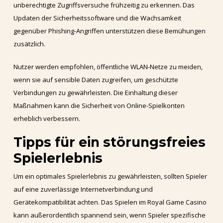
unberechtigte Zugriffsversuche frühzeitig zu erkennen. Das
Updaten der Sicherheitssoftware und die Wachsamkeit
gegenüber Phishing-Angriffen unterstützen diese Bemühungen
zusätzlich.
Nutzer werden empfohlen, öffentliche WLAN-Netze zu meiden,
wenn sie auf sensible Daten zugreifen, um geschützte
Verbindungen zu gewährleisten. Die Einhaltung dieser
Maßnahmen kann die Sicherheit von Online-Spielkonten
erheblich verbessern.
Tipps für ein störungsfreies
Spielerlebnis
Um ein optimales Spielerlebnis zu gewährleisten, sollten Spieler
auf eine zuverlässige Internetverbindung und
Gerätekompatibilität achten. Das Spielen im Royal Game Casino
kann außerordentlich spannend sein, wenn Spieler spezifische