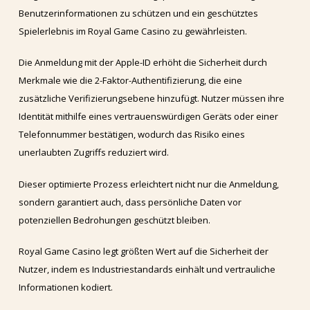
Benutzerinformationen zu schützen und ein geschütztes
Spielerlebnis im Royal Game Casino zu gewährleisten.
Die Anmeldung mit der Apple-ID erhöht die Sicherheit durch
Merkmale wie die 2-Faktor-Authentifizierung, die eine
zusätzliche Verifizierungsebene hinzufügt. Nutzer müssen ihre
Identität mithilfe eines vertrauenswürdigen Geräts oder einer
Telefonnummer bestätigen, wodurch das Risiko eines
unerlaubten Zugriffs reduziert wird.
Dieser optimierte Prozess erleichtert nicht nur die Anmeldung,
sondern garantiert auch, dass persönliche Daten vor
potenziellen Bedrohungen geschützt bleiben.
Royal Game Casino legt größten Wert auf die Sicherheit der
Nutzer, indem es Industriestandards einhält und vertrauliche
Informationen kodiert.