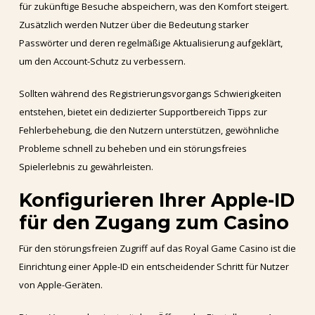
für zukünftige Besuche abspeichern, was den Komfort steigert.
Zusätzlich werden Nutzer über die Bedeutung starker
Passwörter und deren regelmäßige Aktualisierung aufgeklärt,
um den Account-Schutz zu verbessern.
Sollten während des Registrierungsvorgangs Schwierigkeiten
entstehen, bietet ein dedizierter Supportbereich Tipps zur
Fehlerbehebung, die den Nutzern unterstützen, gewöhnliche
Probleme schnell zu beheben und ein störungsfreies
Spielerlebnis zu gewährleisten.
Konfigurieren Ihrer Apple-ID
für den Zugang zum Casino
Für den störungsfreien Zugriff auf das Royal Game Casino ist die
Einrichtung einer Apple-ID ein entscheidender Schritt für Nutzer
von Apple-Geräten.