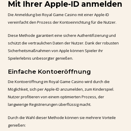
Mit Ihrer Apple-ID anmelden
Die Anmeldung bei Royal Game Casino mit einer Apple-ID
vereinfacht den Prozess der Kontoeinrichtung für die Nutzer.
Diese Methode garantiert eine sichere Authentifizierung und
schützt die vertraulichen Daten der Nutzer. Dank der robusten
Sicherheitsmaßnahmen von Apple können Spieler ihr
Spielerlebnis unbesorgter genießen.
Einfache Kontoeröffnung
Die Kontoeröffnung im Royal Game Casino wird durch die
Möglichkeit, sich per Apple-ID anzumelden, zum Kinderspiel.
Nutzer profitieren von einem optimierten Prozess, der
langwierige Registrierungen überflüssig macht.
Durch die Wahl dieser Methode können sie mehrere Vorteile
genießen: