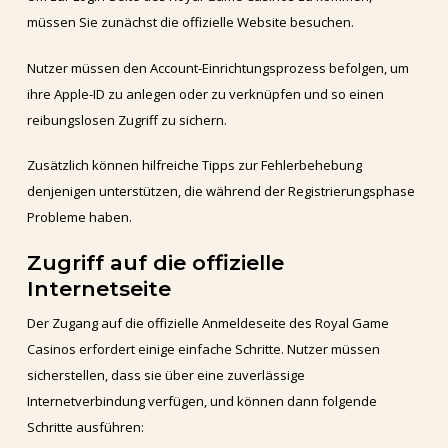
müssen Sie zunächst die offizielle Website besuchen.
Nutzer müssen den Account-Einrichtungsprozess befolgen, um
ihre Apple-ID zu anlegen oder zu verknüpfen und so einen
reibungslosen Zugriff zu sichern.
Zusätzlich können hilfreiche Tipps zur Fehlerbehebung
denjenigen unterstützen, die während der Registrierungsphase
Probleme haben.
Zugriff auf die offizielle
Internetseite
Der Zugang auf die offizielle Anmeldeseite des Royal Game
Casinos erfordert einige einfache Schritte. Nutzer müssen
sicherstellen, dass sie über eine zuverlässige
Internetverbindung verfügen, und können dann folgende
Schritte ausführen: