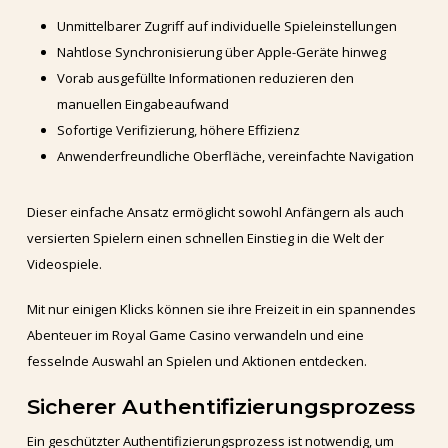
Unmittelbarer Zugriff auf individuelle Spieleinstellungen
Nahtlose Synchronisierung über Apple-Geräte hinweg
Vorab ausgefüllte Informationen reduzieren den
manuellen Eingabeaufwand
Sofortige Verifizierung, höhere Effizienz
Anwenderfreundliche Oberfläche, vereinfachte Navigation
Dieser einfache Ansatz ermöglicht sowohl Anfängern als auch
versierten Spielern einen schnellen Einstieg in die Welt der
Videospiele.
Mit nur einigen Klicks können sie ihre Freizeit in ein spannendes
Abenteuer im Royal Game Casino verwandeln und eine
fesselnde Auswahl an Spielen und Aktionen entdecken.
Sicherer Authentifizierungsprozess
Ein geschützter Authentifizierungsprozess ist notwendig, um