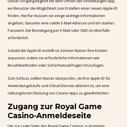
Dieser Vorgang beginnt mit dem Öffnen der Einstellungen-App,
wo Benutzer die Möglichkeit zum Erstellen einer neuen Apple-ID
finden. Hierfür müssen sie einige wichtige Informationen
angeben, darunter eine valide E-Mail-Adresse und ein starkes
Passwort. Die Bestätigung per E-Mail oder SMS ist ebenfalls
erforderlich.
Sobald die Apple-ID erstellt ist, können Nutzer ihre Konten
anpassen, indem sie erforderliche Informationen wie
Bezahlmethoden oder Sicherheitsabfragen hinzufügen.
Zum Schluss sollten Nutzer überprüfen, ob ihre Apple-ID für
Anwendungskäufe und iCloud-Dienste aktiviert ist, um eine
reibungslosen Nutzung von Casino-Apps zu gewährleisten.
Zugang zur Royal Game
Casino-Anmeldeseite
Um zur Login-Seite des Royal Game Casinos zu kommen,