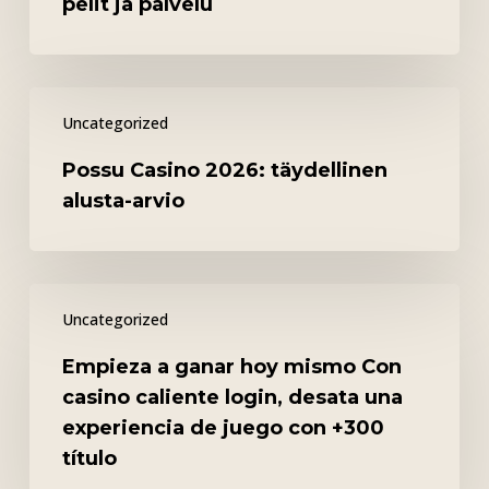
pelit ja palvelu
turvallisuus,
pelit
ja
Possu
palvelu
Uncategorized
Casino
2026:
Possu Casino 2026: täydellinen
täydellinen
alusta-arvio
alusta-
arvio
Empieza
Uncategorized
a
ganar
Empieza a ganar hoy mismo Con
hoy
casino caliente login, desata una
mismo
experiencia de juego con +300
Con
título
casino