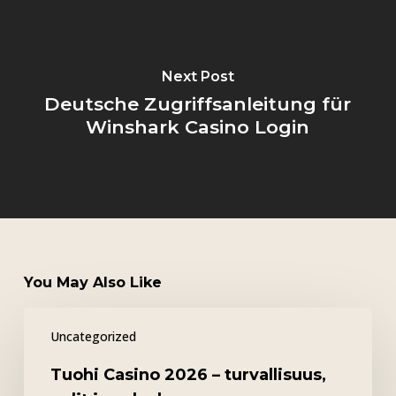
Next Post
Deutsche Zugriffsanleitung für
Winshark Casino Login
You May Also Like
Tuohi
Uncategorized
Casino
2026
Tuohi Casino 2026 – turvallisuus,
–