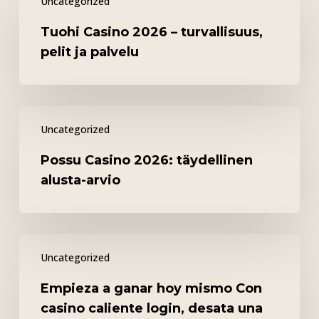
Uncategorized
Casino
2026
Tuohi Casino 2026 – turvallisuus,
–
pelit ja palvelu
turvallisuus,
pelit
ja
Possu
palvelu
Uncategorized
Casino
2026:
Possu Casino 2026: täydellinen
täydellinen
alusta-arvio
alusta-
arvio
Empieza
Uncategorized
a
ganar
Empieza a ganar hoy mismo Con
hoy
casino caliente login, desata una
mismo