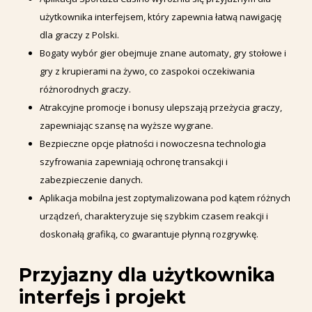
użytkownika interfejsem, który zapewnia łatwą nawigację
dla graczy z Polski.
Bogaty wybór gier obejmuje znane automaty, gry stołowe i
gry z krupierami na żywo, co zaspokoi oczekiwania
różnorodnych graczy.
Atrakcyjne promocje i bonusy ulepszają przeżycia graczy,
zapewniając szansę na wyższe wygrane.
Bezpieczne opcje płatności i nowoczesna technologia
szyfrowania zapewniają ochronę transakcji i
zabezpieczenie danych.
Aplikacja mobilna jest zoptymalizowana pod kątem różnych
urządzeń, charakteryzuje się szybkim czasem reakcji i
doskonałą grafiką, co gwarantuje płynną rozgrywkę.
Przyjazny dla użytkownika
interfejs i projekt