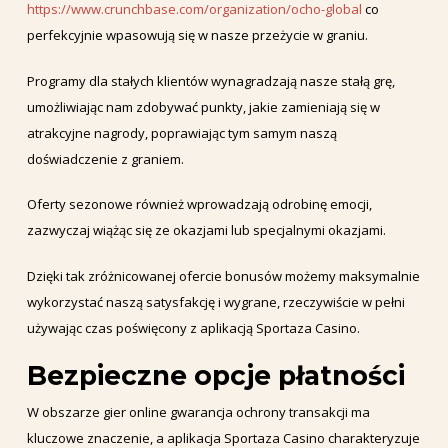
https://www.crunchbase.com/organization/ocho-global
co
perfekcyjnie wpasowują się w nasze przeżycie w graniu.
Programy dla stałych klientów wynagradzają nasze stałą grę,
umożliwiając nam zdobywać punkty, jakie zamieniają się w
atrakcyjne nagrody, poprawiając tym samym naszą
doświadczenie z graniem.
Oferty sezonowe również wprowadzają odrobinę emocji,
zazwyczaj wiążąc się ze okazjami lub specjalnymi okazjami.
Dzięki tak zróżnicowanej ofercie bonusów możemy maksymalnie
wykorzystać naszą satysfakcję i wygrane, rzeczywiście w pełni
używając czas poświęcony z aplikacją Sportaza Casino.
Bezpieczne opcje płatności
W obszarze gier online gwarancja ochrony transakcji ma
kluczowe znaczenie, a aplikacja Sportaza Casino charakteryzuje