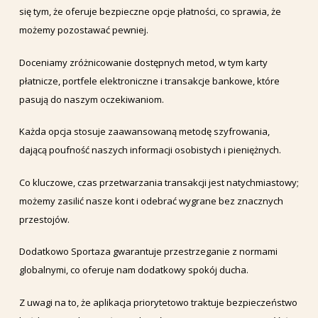
się tym, że oferuje bezpieczne opcje płatności, co sprawia, że
możemy pozostawać pewniej.
Doceniamy zróżnicowanie dostępnych metod, w tym karty
płatnicze, portfele elektroniczne i transakcje bankowe, które
pasują do naszym oczekiwaniom.
Każda opcja stosuje zaawansowaną metodę szyfrowania,
dającą poufność naszych informacji osobistych i pieniężnych.
Co kluczowe, czas przetwarzania transakcji jest natychmiastowy;
możemy zasilić nasze kont i odebrać wygrane bez znacznych
przestojów.
Dodatkowo Sportaza gwarantuje przestrzeganie z normami
globalnymi, co oferuje nam dodatkowy spokój ducha.
Z uwagi na to, że aplikacja priorytetowo traktuje bezpieczeństwo