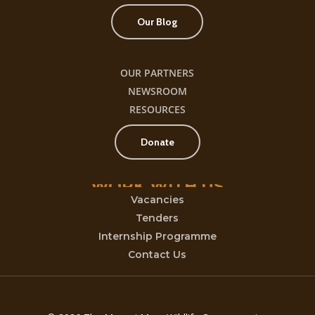
Our Blog
OUR PARTNERS
NEWSROOM
RESOURCES
Donate
WORK
WITH
US
Vacancies
Tenders
Internship Programme
Contact Us