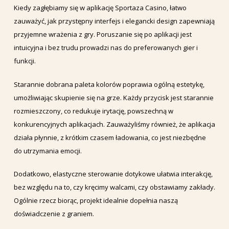
Kiedy zagłębiamy się w aplikację Sportaza Casino, łatwo
zauważyć, jak przystępny interfejs i elegancki design zapewniają
przyjemne wrażenia z gry. Poruszanie się po aplikacji jest
intuicyjna i bez trudu prowadzi nas do preferowanych gier i
funkcji.
Starannie dobrana paleta kolorów poprawia ogólną estetykę,
umożliwiając skupienie się na grze. Każdy przycisk jest starannie
rozmieszczony, co redukuje irytację, powszechną w
konkurencyjnych aplikacjach. Zauważyliśmy również, że aplikacja
działa płynnie, z krótkim czasem ładowania, co jest niezbędne
do utrzymania emocji.
Dodatkowo, elastyczne sterowanie dotykowe ułatwia interakcję,
bez względu na to, czy kręcimy walcami, czy obstawiamy zakłady.
Ogólnie rzecz biorąc, projekt idealnie dopełnia naszą
doświadczenie z graniem.