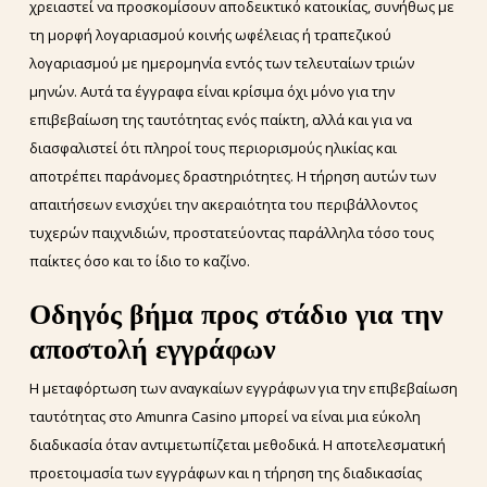
χρειαστεί να προσκομίσουν αποδεικτικό κατοικίας, συνήθως με
τη μορφή λογαριασμού κοινής ωφέλειας ή τραπεζικού
λογαριασμού με ημερομηνία εντός των τελευταίων τριών
μηνών. Αυτά τα έγγραφα είναι κρίσιμα όχι μόνο για την
επιβεβαίωση της ταυτότητας ενός παίκτη, αλλά και για να
διασφαλιστεί ότι πληροί τους περιορισμούς ηλικίας και
αποτρέπει παράνομες δραστηριότητες. Η τήρηση αυτών των
απαιτήσεων ενισχύει την ακεραιότητα του περιβάλλοντος
τυχερών παιχνιδιών, προστατεύοντας παράλληλα τόσο τους
παίκτες όσο και το ίδιο το καζίνο.
Οδηγός βήμα προς στάδιο για την
αποστολή εγγράφων
Η μεταφόρτωση των αναγκαίων εγγράφων για την επιβεβαίωση
ταυτότητας στο Amunra Casino μπορεί να είναι μια εύκολη
διαδικασία όταν αντιμετωπίζεται μεθοδικά. Η αποτελεσματική
προετοιμασία των εγγράφων και η τήρηση της διαδικασίας