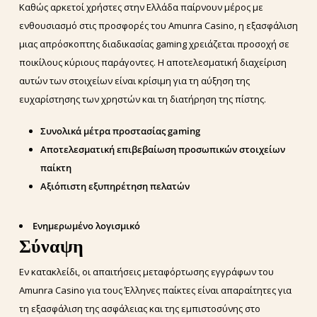
Καθώς αρκετοί χρήστες στην Ελλάδα παίρνουν μέρος με
ενθουσιασμό στις προσφορές του Amunra Casino, η εξασφάλιση
μιας απρόσκοπτης διαδικασίας gaming χρειάζεται προσοχή σε
ποικίλους κύριους παράγοντες. Η αποτελεσματική διαχείριση
αυτών των στοιχείων είναι κρίσιμη για τη αύξηση της
ευχαρίστησης των χρηστών και τη διατήρηση της πίστης.
Συνολικά μέτρα προστασίας gaming
Αποτελεσματική επιβεβαίωση προσωπικών στοιχείων
παίκτη
Αξιόπιστη εξυπηρέτηση πελατών
Ενημερωμένο λογισμικό
Σύναψη
Εν κατακλείδι, οι απαιτήσεις μεταφόρτωσης εγγράφων του
Amunra Casino για τους Έλληνες παίκτες είναι απαραίτητες για
τη εξασφάλιση της ασφάλειας και της εμπιστοσύνης στο