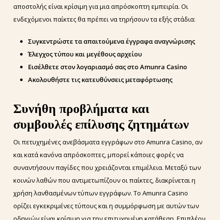
αποστολής είναι κρίσιμη για μια απρόσκοπτη εμπειρία. Οι
ενδεχόμενοι παίκτες θα πρέπει να τηρήσουν τα εξής στάδια:
Συγκεντρώστε τα απαιτούμενα έγγραφα αναγνώρισης
Έλεγχος τύπου και μεγέθους αρχείου
Εισέλθετε στον λογαριασμό σας στο Amunra Casino
Ακολουθήστε τις κατευθύνσεις μεταφόρτωσης
Συνήθη προβλήματα και
συμβουλές επίλυσης ζητημάτων
Οι πετυχημένες ανεβάσματα εγγράφων στο Amunra Casino, αν
και κατά κανόνα απρόσκοπτες, μπορεί κάποιες φορές να
συναντήσουν παγίδες που χρειάζονται επιμέλεια. Μεταξύ των
κοινών λαθών που αντιμετωπίζουν οι παίκτες, διακρίνεται η
χρήση λανθασμένων τύπων εγγράφων. Το Amunra Casino
ορίζει εγκεκριμένες τύπους και η συμμόρφωση με αυτών των
οδηγιών είναι κρίσιμη για την επιτυχημένη κατάθεση. Επιπλέον,