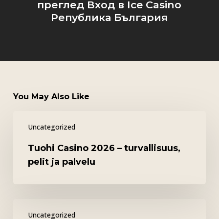
преглед Вход в Ice Casino
Република България
You May Also Like
Tuohi
Uncategorized
Casino
2026
Tuohi Casino 2026 – turvallisuus,
–
pelit ja palvelu
turvallisuus,
pelit
ja
Possu
palvelu
Uncategorized
Casino